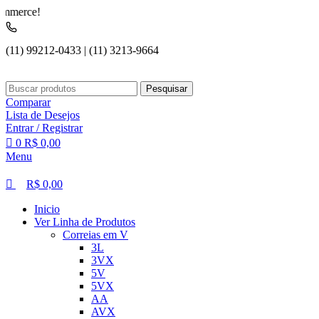
0
0
e!
(11) 99212-0433 | (11) 3213-9664
Pesquisar
Comparar
Lista de Desejos
Entrar / Registrar
0
R$
0,00
Menu
R$
0,00
Inicio
Ver Linha de Produtos
Correias em V
3L
3VX
5V
5VX
AA
AVX