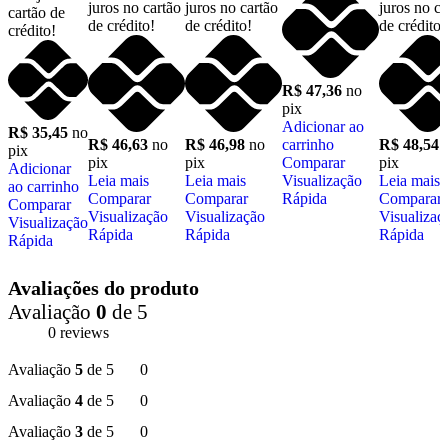
juros no cartão
juros no cartão
juros no ca
cartão de
de crédito!
de crédito!
de crédito!
crédito!
R$
47,36
no
pix
Adicionar ao
R$
35,45
no
R$
46,63
no
R$
46,98
no
carrinho
R$
48,54
pix
pix
pix
Comparar
pix
Adicionar
Leia mais
Leia mais
Visualização
Leia mais
ao carrinho
Comparar
Comparar
Rápida
Comparar
Comparar
Visualização
Visualização
Visualizaç
Visualização
Rápida
Rápida
Rápida
Rápida
Avaliações do produto
Avaliação
0
de 5
0 reviews
Avaliação
5
de 5
0
Avaliação
4
de 5
0
Avaliação
3
de 5
0