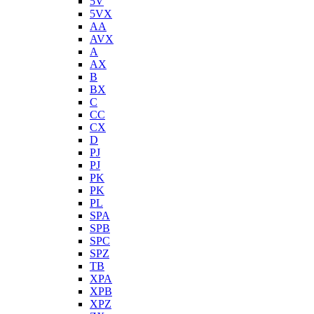
5V
5VX
AA
AVX
A
AX
B
BX
C
CC
CX
D
PJ
PJ
PK
PK
PL
SPA
SPB
SPC
SPZ
TB
XPA
XPB
XPZ