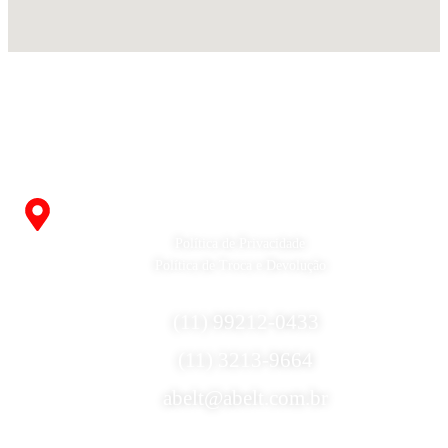
Fabricante de Produtos Plásticos com atendimento em abrangência
nacional!
R. Desembargador Olavo Ferreira Prado, 565 A -
Americanópolis - São Paulo - SP - 04427-000
Política de Privacidade
Política de Troca e Devolução
Fale Conosco
(11) 99212-0433
(11) 3213-9664
abelt@abelt.com.br
Selos de Segurança