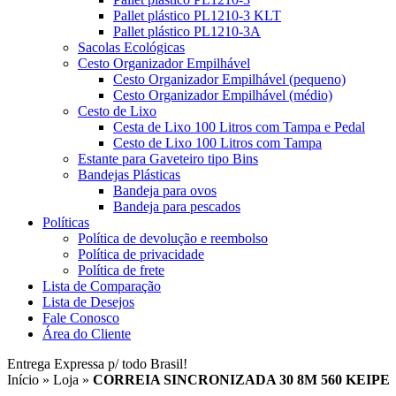
Pallet plástico PL1210-3 KLT
Pallet plástico PL1210-3A
Sacolas Ecológicas
Cesto Organizador Empilhável
Cesto Organizador Empilhável (pequeno)
Cesto Organizador Empilhável (médio)
Cesto de Lixo
Cesta de Lixo 100 Litros com Tampa e Pedal
Cesto de Lixo 100 Litros com Tampa
Estante para Gaveteiro tipo Bins
Bandejas Plásticas
Bandeja para ovos
Bandeja para pescados
Políticas
Política de devolução e reembolso
Política de privacidade
Política de frete
Lista de Comparação
Lista de Desejos
Fale Conosco
Área do Cliente
Entrega Expressa p/ todo Brasil!
Início
»
Loja
»
CORREIA SINCRONIZADA 30 8M 560 KEIPE