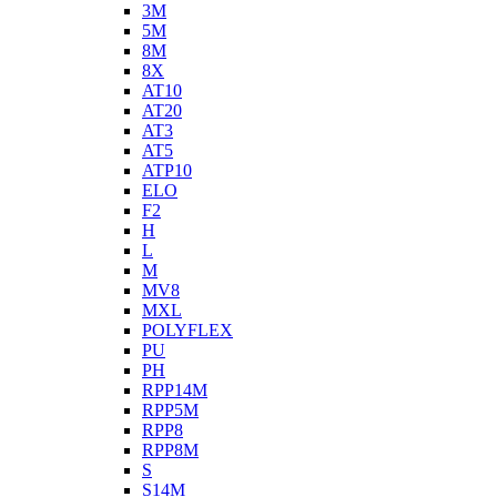
3M
5M
8M
8X
AT10
AT20
AT3
AT5
ATP10
ELO
F2
H
L
M
MV8
MXL
POLYFLEX
PU
PH
RPP14M
RPP5M
RPP8
RPP8M
S
S14M