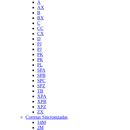
A
AX
B
BX
C
CC
CX
D
PJ
PJ
PK
PK
PL
SPA
SPB
SPC
SPZ
TB
XPA
XPB
XPZ
ZX
Correias Sincronizadas
14M
2M