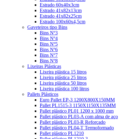
Estrado 60x40x3cm
Estrado 41x82x13cm
Estrado 41x82x25cm
Estrado 100x60x4,5cm
Gaveteiros tipo Bins
Bins Nº3
Bins Nº4
Bins Nº5
Bins Nº6
Bins Nº7
Bins Nº8
Lixeiras Plásticas
Lixeira plástica 15 litros
Lixeira plástica 25 litros
Lixeira plástica 50 litros
Lixeira plástica 100 litros
Pallets Plásticos
Euro Pallet EP-3 1200X800X150MM
Pallet PL1515-3 1150X1150X135MM
Pallet plástico PL01 1200 x 1000 mm
Pallet plástico PL03-A com alma de aço
Pallet plástico PL03-R Reforçado
Pallet plástico PL04-T Termoformado
Pallet plástico PL1210
Pallet plástico PL1210-3