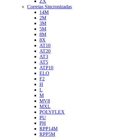
ZX
Correias Sincronizadas
14M
2M
3M
5M
8M
8X
AT10
AT20
AT3
AT5
ATP10
ELO
F2
H
L
M
MV8
MXL
POLYFLEX
PU
PH
RPP14M
RPP5M