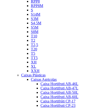
RPP8
RPP8M
S
S14M
S3M
S4,5M
S5M
S8M
T10
T2
T2,5
T20
T5
TT5
XH
XL
XXH
Caixas Plásticas
Caixas Agricolas
Caixa Hortifruti AB-46L
Caixa Hortifruti AB-47L
Caixa Hortifruti AB-50L
Caixa Hortifruti AB-60L
Caixa Hortifrúti CP-17
Caixa Hortifruti CP-23