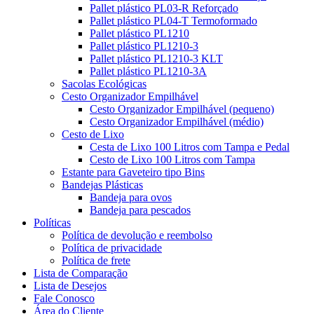
Pallet plástico PL03-R Reforçado
Pallet plástico PL04-T Termoformado
Pallet plástico PL1210
Pallet plástico PL1210-3
Pallet plástico PL1210-3 KLT
Pallet plástico PL1210-3A
Sacolas Ecológicas
Cesto Organizador Empilhável
Cesto Organizador Empilhável (pequeno)
Cesto Organizador Empilhável (médio)
Cesto de Lixo
Cesta de Lixo 100 Litros com Tampa e Pedal
Cesto de Lixo 100 Litros com Tampa
Estante para Gaveteiro tipo Bins
Bandejas Plásticas
Bandeja para ovos
Bandeja para pescados
Políticas
Política de devolução e reembolso
Política de privacidade
Política de frete
Lista de Comparação
Lista de Desejos
Fale Conosco
Área do Cliente