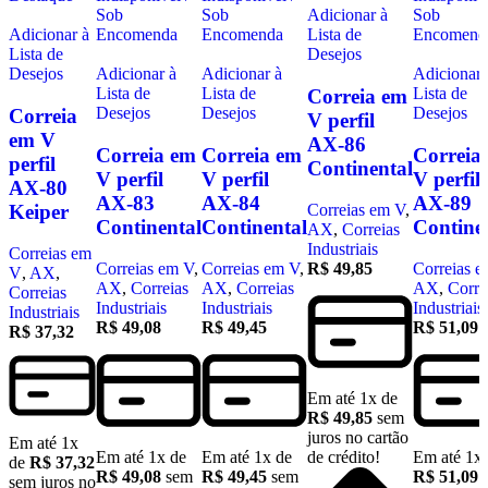
Sob
Sob
Adicionar à
Sob
Adicionar à
Encomenda
Encomenda
Lista de
Encomend
Lista de
Desejos
Desejos
Adicionar à
Adicionar à
Adicionar 
Lista de
Lista de
Lista de
Correia em
Desejos
Desejos
Desejos
Correia
V perfil
em V
AX-86
Correia em
Correia em
Correia
perfil
Continental
V perfil
V perfil
V perfil
AX-80
AX-83
AX-84
AX-89
Keiper
Correias em V
,
Continental
Continental
Contine
AX
,
Correias
Industriais
Correias em
Correias em V
,
Correias em V
,
R$
49,85
Correias 
V
,
AX
,
AX
,
Correias
AX
,
Correias
AX
,
Corre
Correias
Industriais
Industriais
Industriais
Industriais
R$
49,08
R$
49,45
R$
51,09
R$
37,32
Em até
1
x de
R$
49,85
sem
juros no cartão
Em até
1
x
Em até
1
x de
Em até
1
x de
de crédito!
Em até
1
x
de
R$
37,32
R$
49,08
sem
R$
49,45
sem
R$
51,09
sem juros no