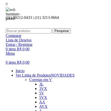
Seja b
(11) 99212-0433 | (11) 3213-9664
Pesquisar
Comparar
Lista de Desejos
Entrar / Registrar
0
itens
R$
0,00
Menu
0
itens
R$
0,00
Inicio
Ver Linha de Produtos
NOVIDADES
Correias em V
3L
3VX
5V
5VX
AA
AVX
A