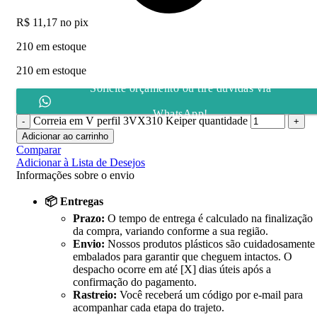
R$
11,17
no pix
210 em estoque
210 em estoque
Solicite orçamento ou tire dúvidas via
WhatsApp!
Correia em V perfil 3VX310 Keiper quantidade
Adicionar ao carrinho
Comparar
Adicionar à Lista de Desejos
Informações sobre o envio
📦 Entregas
Prazo:
O tempo de entrega é calculado na finalização
da compra, variando conforme a sua região.
Envio:
Nossos produtos plásticos são cuidadosamente
embalados para garantir que cheguem intactos. O
despacho ocorre em até [X] dias úteis após a
confirmação do pagamento.
Rastreio:
Você receberá um código por e-mail para
acompanhar cada etapa do trajeto.