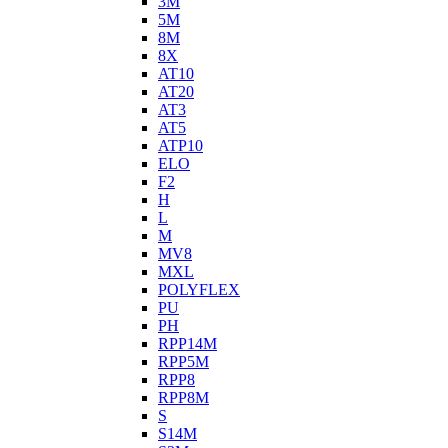
3M
5M
8M
8X
AT10
AT20
AT3
AT5
ATP10
ELO
F2
H
L
M
MV8
MXL
POLYFLEX
PU
PH
RPP14M
RPP5M
RPP8
RPP8M
S
S14M