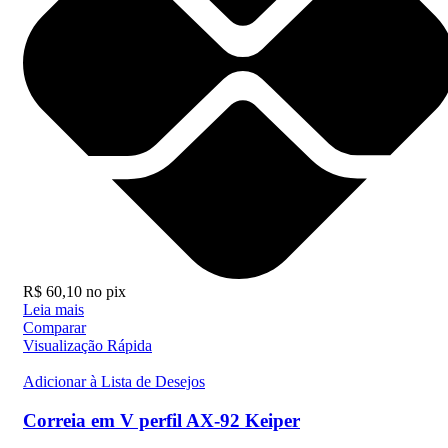
R$
60,10
no pix
Leia mais
Comparar
Visualização Rápida
Adicionar à Lista de Desejos
Correia em V perfil AX-92 Keiper