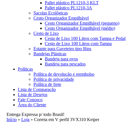
Pallet plástico PL1210-3 KLT
Pallet plástico PL1210-3A
Sacolas Ecológicas
Cesto Organizador Empilhável
Cesto Organizador Empilhável (pequeno)
Cesto Organizador Empilhável (médio)
Cesto de Lixo
Cesta de Lixo 100 Litros com Tampa e Pedal
Cesto de Lixo 100 Litros com Tampa
Estante para Gaveteiro tipo Bins
Bandejas Plásticas
Bandeja para ovos
Bandeja para pescados
Políticas
Política de devolução e reembolso
Política de privacidade
Política de frete
Lista de Comparação
Lista de Desejos
Fale Conosco
Área do Cliente
Entrega Expressa p/ todo Brasil!
Início
»
Loja
»
Correia em V perfil 3VX310 Keiper