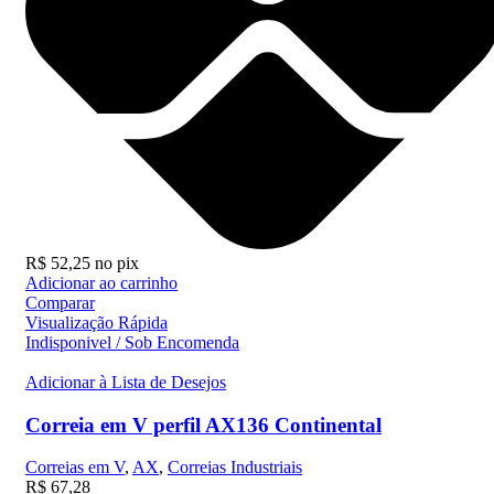
R$
52,25
no pix
Adicionar ao carrinho
Comparar
Visualização Rápida
Indisponivel / Sob Encomenda
Adicionar à Lista de Desejos
Correia em V perfil AX136 Continental
Correias em V
,
AX
,
Correias Industriais
R$
67,28