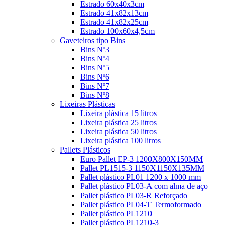
Estrado 60x40x3cm
Estrado 41x82x13cm
Estrado 41x82x25cm
Estrado 100x60x4,5cm
Gaveteiros tipo Bins
Bins Nº3
Bins Nº4
Bins Nº5
Bins Nº6
Bins Nº7
Bins Nº8
Lixeiras Plásticas
Lixeira plástica 15 litros
Lixeira plástica 25 litros
Lixeira plástica 50 litros
Lixeira plástica 100 litros
Pallets Plásticos
Euro Pallet EP-3 1200X800X150MM
Pallet PL1515-3 1150X1150X135MM
Pallet plástico PL01 1200 x 1000 mm
Pallet plástico PL03-A com alma de aço
Pallet plástico PL03-R Reforçado
Pallet plástico PL04-T Termoformado
Pallet plástico PL1210
Pallet plástico PL1210-3