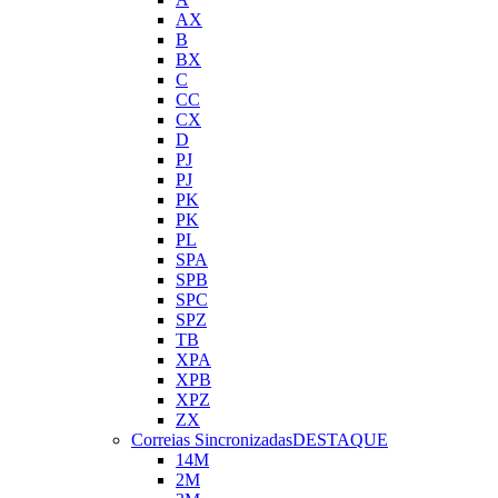
AX
B
BX
C
CC
CX
D
PJ
PJ
PK
PK
PL
SPA
SPB
SPC
SPZ
TB
XPA
XPB
XPZ
ZX
Correias Sincronizadas
DESTAQUE
14M
2M