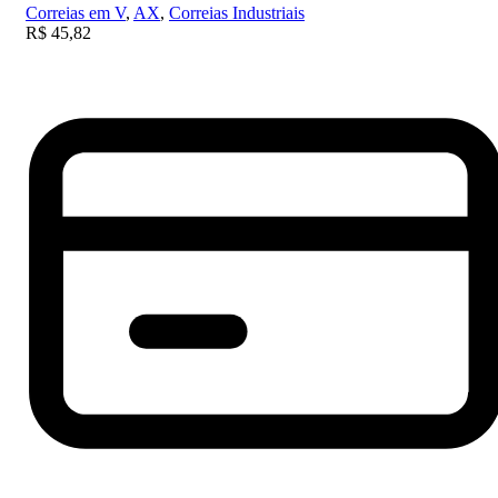
Correias em V
,
AX
,
Correias Industriais
R$
45,82