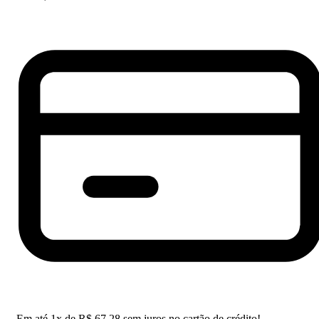
Em até
1
x de
R$
67,28
sem juros no cartão de crédito!