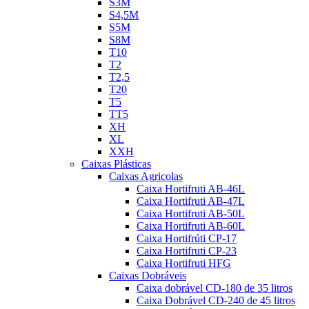
S3M
S4,5M
S5M
S8M
T10
T2
T2,5
T20
T5
TT5
XH
XL
XXH
Caixas Plásticas
Caixas Agricolas
Caixa Hortifruti AB-46L
Caixa Hortifruti AB-47L
Caixa Hortifruti AB-50L
Caixa Hortifruti AB-60L
Caixa Hortifrúti CP-17
Caixa Hortifruti CP-23
Caixa Hortifruti HFG
Caixas Dobráveis
Caixa dobrável CD-180 de 35 litros
Caixa Dobrável CD-240 de 45 litros