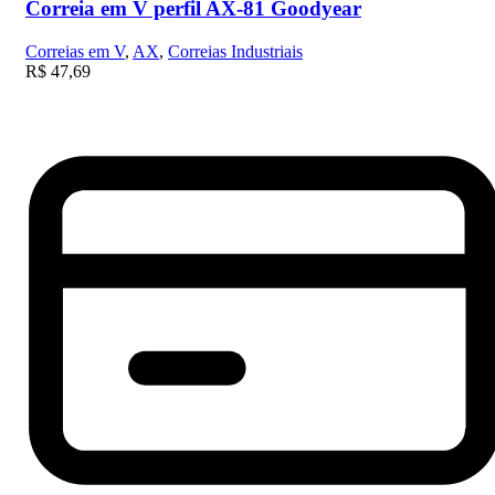
Correia em V perfil AX-81 Goodyear
Correias em V
,
AX
,
Correias Industriais
R$
47,69