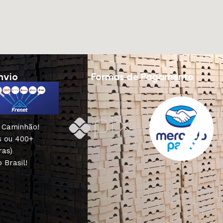
nvio
Formas de Pagamento
u Caminhão!
s ou 400+
ras)
 Brasil!