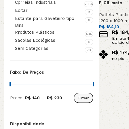
Correias Industriais
PL01L preto
2956
Editar
8
Pallets Plásti
Estante para Gaveteiro tipo
6
1200 x 1000 
Bins
R$
184,10
R$
184,
Produtos Plásticos
434
Em até
1
Sacolas Ecológicas
6
cartão d
Sem Categorias
29
R$
174
no pix
Adicionar ao c
Faixa De Preços
Preço:
R$ 140
—
R$ 230
Filtrar
Disponibilidade