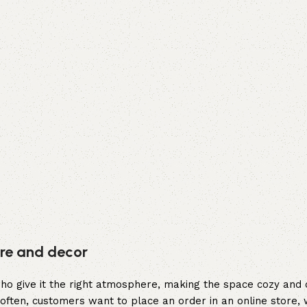
5V
5VX
AA
B
BX
C
PJ
PJ
PK
SPB
SPC
SP
XPZ
ZX
ture and decor
y who give it the right atmosphere, making the space cozy and
often, customers want to place an order in an online store, 