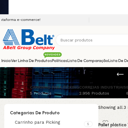
a e-commerce!
NOVIDADES
Inicio
Ver Linha De Produtos
Políticas
Lista De Comparação
Lista De D
CARRINHO PARA PICKING
CORREIAS INDUSTRIAIS
5 Produtos
2.956 Produtos
Showing all 3 
Categorias De Produto
Carrinho para Picking
5
Pallet plástic