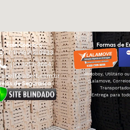
Fale Conosco
Formas de E
(11) 99212-0433
(11) 3213-9664
Motoboy, Utilitário o
abelt@abelt.com.br
(Lalamove, Correio
Selos de Segurança
Transportado
Entrega para todo