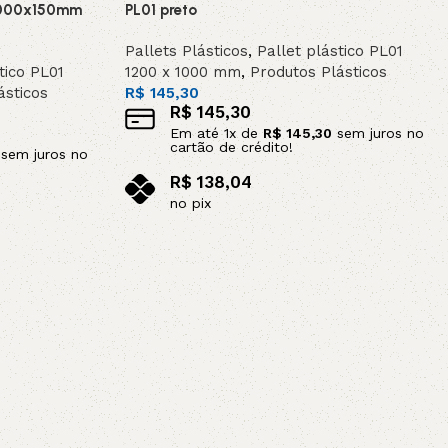
x1000x150mm
PL01 preto
Pallets Plásticos
,
Pallet plástico PL01
tico PL01
1200 x 1000 mm
,
Produtos Plásticos
ásticos
R$
145,30
R$
145,30
Em até
1
x de
R$
145,30
sem juros no
cartão de crédito!
sem juros no
R$
138,04
no pix
Adicionar ao carrinho