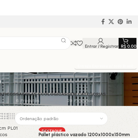
Entrar / Registrar
R$
0,00
Entrega Expressa p/ todo Brasil!
o
STICOS
SACOLAS ECOLÓGICAS
SEM CATEGORIAS
6 Produtos
29 Produtos
DESTAQUE
Pallet plástico vazado 1200x1000x150mm