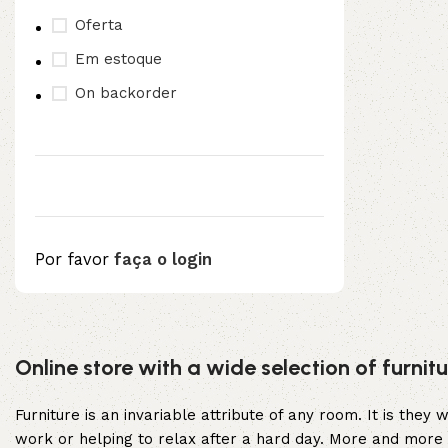
Oferta
3L
3VX
Em estoque
A
AX
On backorder
CX
D
PL
SPA
Por favor
faça o login
XPA
XPB
Upholstered chair
Online store with a wide selection of furni
Discount 10%
Shop Now
Furniture is an invariable attribute of any room. It is the
work or helping to relax after a hard day. More and more 