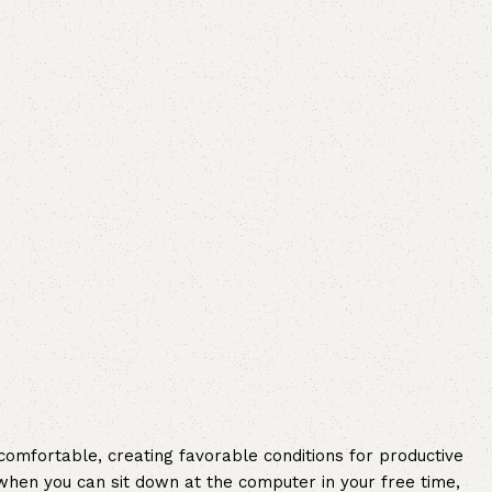
AVX
CC
PK
Z
TB
 comfortable, creating favorable conditions for productive
when you can sit down at the computer in your free time,