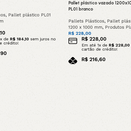
Pallet plástico vazado 1200
PL01 branco
cos
,
Pallet plástico PL01
mm
Pallets Plásticos
,
Pallet plás
1200 x 1000 mm
,
Produtos Pl
10
R$
228,00
R$
228,00
x de
R$
184,10
sem juros no
e crédito!
Em até
1
x de
R$
228,00
cartão de crédito!
,90
R$
216,60
no pix
arrinho
Adicionar ao carrinho