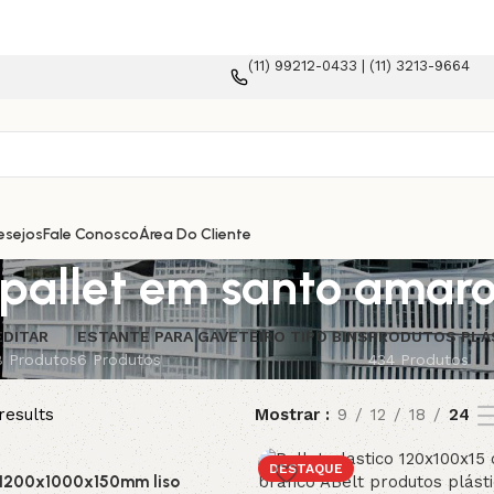
(11) 99212-0433 | (11) 3213-9664
esejos
Fale Conosco
Área Do Cliente
pallet em santo amar
EDITAR
ESTANTE PARA GAVETEIRO TIPO BINS
PRODUTOS PLÁ
8 Produtos
6 Produtos
434 Produtos
results
Mostrar
9
12
18
24
DESTAQUE
o 1200x1000x150mm liso