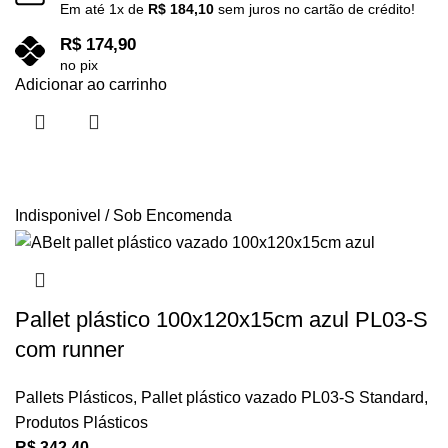
Em até
1
x de
R$
184,10
sem juros no cartão de crédito!
R$
174,90
no pix
Adicionar ao carrinho
Indisponivel / Sob Encomenda
Pallet plástico 100x120x15cm azul PL03-S
com runner
Pallets Plásticos
,
Pallet plástico vazado PL03-S Standard
,
Produtos Plásticos
R$
342,40