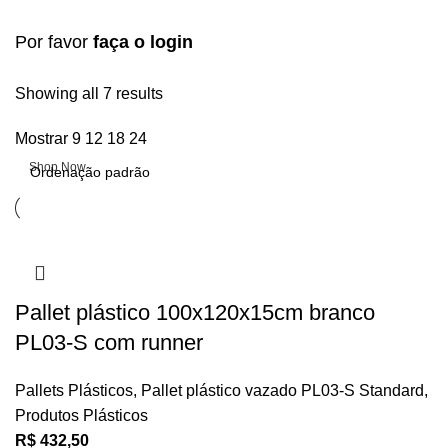
Por favor
faça o login
Upholstered chair
Showing all 7 results
Mostrar
9
12
18
24
Discount 10%
Shop Now
Pallet plástico 100x120x15cm branco
PL03-S com runner
Pallets Plásticos
,
Pallet plástico vazado PL03-S Standard
,
Produtos Plásticos
R$
432,50