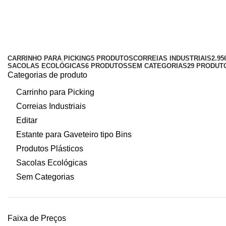
Industria de produtos plásticos
Categorias
CARRINHO PARA PICKING
5 PRODUTOS
CORREIAS INDUSTRIAIS
2.9
SACOLAS ECOLÓGICAS
6 PRODUTOS
SEM CATEGORIAS
29 PRODUT
Categorias de produto
Carrinho para Picking
Correias Industriais
Editar
Estante para Gaveteiro tipo Bins
Produtos Plásticos
Sacolas Ecológicas
Sem Categorias
Faixa de Preços