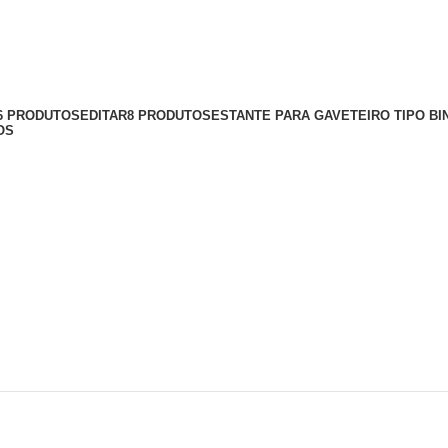
56 PRODUTOS
EDITAR
8 PRODUTOS
ESTANTE PARA GAVETEIRO TIPO BI
OS