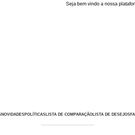
Seja bem vindo a nossa plataforma e-co
S
NOVIDADES
POLÍTICAS
LISTA DE COMPARAÇÃO
LISTA DE DESEJOS
F
Entrega Expressa p/ todo Brasil!