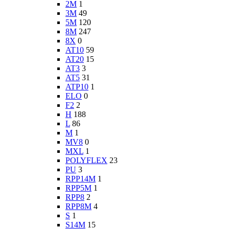
2M
1
3M
49
5M
120
8M
247
8X
0
AT10
59
AT20
15
AT3
3
AT5
31
ATP10
1
ELO
0
F2
2
H
188
L
86
M
1
MV8
0
MXL
1
POLYFLEX
23
PU
3
RPP14M
1
RPP5M
1
RPP8
2
RPP8M
4
S
1
S14M
15