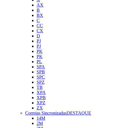
AX
B
BX
C
CC
CX
D
PJ
PJ
PK
PK
PL
SPA
SPB
SPC
SPZ
TB
XPA
XPB
XPZ
ZX
Correias Sincronizadas
DESTAQUE
14M
2M