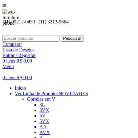
Seja bem
(11) 99212-0433 | (11) 3213-9664
Pesquisar
Comparar
Lista de Desejos
Entrar / Registrar
0
itens
R$
0,00
Menu
0
itens
R$
0,00
Inicio
Ver Linha de Produtos
NOVIDADES
Correias em V
3L
3VX
5V
5VX
AA
AVX
A