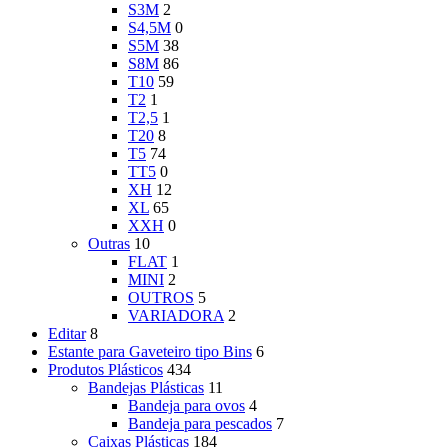
S3M
2
S4,5M
0
S5M
38
S8M
86
T10
59
T2
1
T2,5
1
T20
8
T5
74
TT5
0
XH
12
XL
65
XXH
0
Outras
10
FLAT
1
MINI
2
OUTROS
5
VARIADORA
2
Editar
8
Estante para Gaveteiro tipo Bins
6
Produtos Plásticos
434
Bandejas Plásticas
11
Bandeja para ovos
4
Bandeja para pescados
7
Caixas Plásticas
184