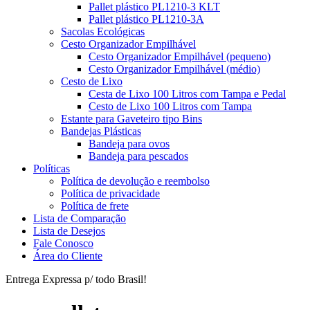
Pallet plástico PL1210-3 KLT
Pallet plástico PL1210-3A
Sacolas Ecológicas
Cesto Organizador Empilhável
Cesto Organizador Empilhável (pequeno)
Cesto Organizador Empilhável (médio)
Cesto de Lixo
Cesta de Lixo 100 Litros com Tampa e Pedal
Cesto de Lixo 100 Litros com Tampa
Estante para Gaveteiro tipo Bins
Bandejas Plásticas
Bandeja para ovos
Bandeja para pescados
Políticas
Política de devolução e reembolso
Política de privacidade
Política de frete
Lista de Comparação
Lista de Desejos
Fale Conosco
Área do Cliente
Entrega Expressa p/ todo Brasil!