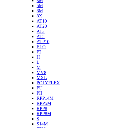
3M
5M
8M
8X
AT10
AT20
AT3
AT5
ATP10
ELO
F2
H
L
M
MV8
MXL
POLYFLEX
PU
PH
RPP14M
RPP5M
RPP8
RPP8M
S
S14M