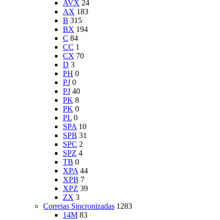
AVX
24
AX
183
B
315
BX
194
C
84
CC
1
CX
70
D
3
PH
0
PJ
0
PJ
40
PK
8
PK
0
PL
0
SPA
10
SPB
31
SPC
2
SPZ
4
TB
0
XPA
44
XPB
7
XPZ
39
ZX
3
Correias Sincronizadas
1283
14M
83