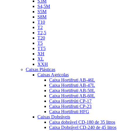
S3M
S4,5M
S5M
S8M
T10
T2
T2,5
T20
T5
TT5
XH
XL
XXH
Caixas Plásticas
Caixas Agricolas
Caixa Hortifruti AB-46L
Caixa Hortifruti AB-47L
Caixa Hortifruti AB-50L
Caixa Hortifruti AB-60L
Caixa Hortifrúti CP-17
Caixa Hortifruti CP-23
Caixa Hortifruti HFG
Caixas Dobráveis
Caixa dobrável CD-180 de 35 litros
Caixa Dobrável CD-240 de 45 litros