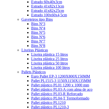
Estrado 60x40x3cm
Estrado 41x82x13cm
Estrado 41x82x25cm
Estrado 100x60x4,5cm
Gaveteiros tipo Bins
Bins Nº3
Bins Nº4
Bins Nº5
Bins Nº6
Bins Nº7
Bins Nº8
Lixeiras Plásticas
Lixeira plástica 15 litros
Lixeira plástica 25 litros
Lixeira plástica 50 litros
Lixeira plástica 100 litros
Pallets Plásticos
Euro Pallet EP-3 1200X800X150MM
Pallet PL1515-3 1150X1150X135MM
Pallet plástico PL01 1200 x 1000 mm
Pallet plástico PL03-A com alma de aço
Pallet plástico PL03-R Reforçado
Pallet plástico PL04-T Termoformado
Pallet plástico PL1210
Pallet plástico PL1210-3