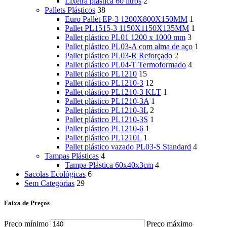
Lixeira plástica 60 litros
2
Pallets Plásticos
38
Euro Pallet EP-3 1200X800X150MM
1
Pallet PL1515-3 1150X1150X135MM
1
Pallet plástico PL01 1200 x 1000 mm
3
Pallet plástico PL03-A com alma de aço
1
Pallet plástico PL03-R Reforçado
2
Pallet plástico PL04-T Termoformado
4
Pallet plástico PL1210
15
Pallet plástico PL1210-3
12
Pallet plástico PL1210-3 KLT
1
Pallet plástico PL1210-3A
1
Pallet plástico PL1210-3L
2
Pallet plástico PL1210-3S
1
Pallet plástico PL1210-6
1
Pallet plástico PL1210L
1
Pallet plástico vazado PL03-S Standard
4
Tampas Plásticas
4
Tampa Plástica 60x40x3cm
4
Sacolas Ecológicas
6
Sem Categorias
29
Faixa de Preços
Preço mínimo
Preço máximo