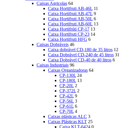
Caixas Agricolas
64
Caixa Hortifruti AB-46L
11
Caixa Hortifruti AB-47L
9
Caixa Hortifruti AB-50L
6
Caixa Hortifruti AB-60L
13
Caixa Hortifrúti CP-17
13
Caixa Hortifruti CP-23
14
Caixa Hortifruti HFG
6
Caixas Dobráveis
46
Caixa dobrável CD-180 de 35 litros
12
Caixa Dobrável CD-240 de 45 litros
31
Caixa Dobrável CD-40 de 40 litros
6
Caixas Industriais
96
Caixas Organizadoras
64
CP-130L
24
CP-180L
13
CP-20L
2
CP-372L
2
CP-42L
9
CP-56L
3
CP-61L
6
CP-70L
4
Caixas plásticas ALC
3
Caixas Plásticas KLT
25
Caixa KLT-6424
0