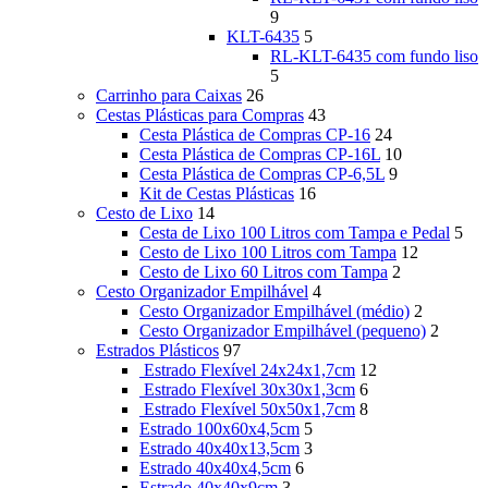
9
KLT-6435
5
RL-KLT-6435 com fundo liso
5
Carrinho para Caixas
26
Cestas Plásticas para Compras
43
Cesta Plástica de Compras CP-16
24
Cesta Plástica de Compras CP-16L
10
Cesta Plástica de Compras CP-6,5L
9
Kit de Cestas Plásticas
16
Cesto de Lixo
14
Cesta de Lixo 100 Litros com Tampa e Pedal
5
Cesto de Lixo 100 Litros com Tampa
12
Cesto de Lixo 60 Litros com Tampa
2
Cesto Organizador Empilhável
4
Cesto Organizador Empilhável (médio)
2
Cesto Organizador Empilhável (pequeno)
2
Estrados Plásticos
97
Estrado Flexível 24x24x1,7cm
12
Estrado Flexível 30x30x1,3cm
6
Estrado Flexível 50x50x1,7cm
8
Estrado 100x60x4,5cm
5
Estrado 40x40x13,5cm
3
Estrado 40x40x4,5cm
6
Estrado 40x40x9cm
3