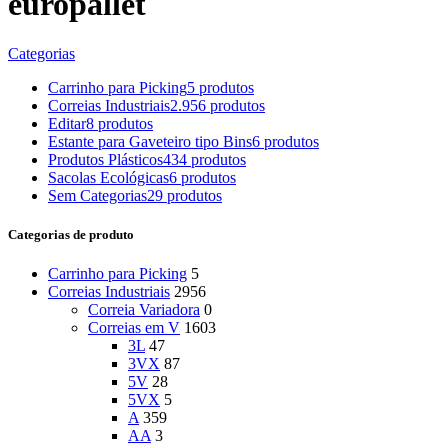
europallet
Categorias
Carrinho para Picking
5 produtos
Correias Industriais
2.956 produtos
Editar
8 produtos
Estante para Gaveteiro tipo Bins
6 produtos
Produtos Plásticos
434 produtos
Sacolas Ecológicas
6 produtos
Sem Categorias
29 produtos
Categorias de produto
Carrinho para Picking
5
Correias Industriais
2956
Correia Variadora
0
Correias em V
1603
3L
47
3VX
87
5V
28
5VX
5
A
359
AA
3