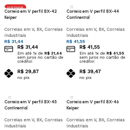
DESTAQUE
Correia em V perfil BX-42
Correia em V perfil BX-44
Keiper
Continental
Correias em V
,
BX
,
Correias
Correias em V
,
BX
,
Correias
Industriais
Industriais
R$
31,44
R$
41,55
R$
31,44
R$
41,55
Em até
1
x de
R$
31,44
Em até
1
x de
R$
41,55
sem juros no cartão de
sem juros no cartão de
crédito!
crédito!
R$
29,87
R$
39,47
no pix
no pix
Adicionar ao carrinho
Adicionar ao carrinho
Correia em V perfil BX-45
Correia em V perfil BX-46
Continental
Keiper
Correias em V
,
BX
,
Correias
Correias em V
,
BX
,
Correias
Industriais
Industriais