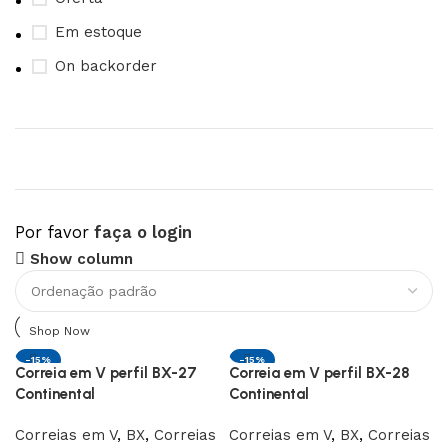
Em estoque
On backorder
Por favor
faça o login
Upholstered chair
Show column
Discount 10%
Shop Now
-15%
-15%
Correia em V perfil BX-27
Correia em V perfil BX-28
Continental
Continental
Correias em V
,
BX
,
Correias
Correias em V
,
BX
,
Correias