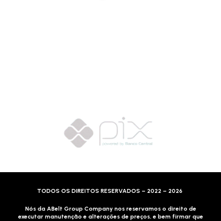
Selos de Segurança
Formas de Envio
Motoboy, Utilitário ou Caminhão!
(Lalamove, Correios ou 400+ Transportadoras)
Entrega para todo Brasil!
Formas de Pagamento
TODOS OS DIREITOS RESERVADOS – 2022 – 2026
Nós da ABelt Group Company nos reservamos o direito de
executar manutenção e alterações de preços, e bem firmar que