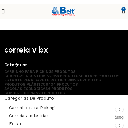
0
correia v bx
Categorias
CARRINHO PARA PICKING
5 PRODUTOS
CORREIAS INDUSTRIAIS
2.956 PRODUTOS
EDITAR
8 PRODUTOS
ESTANTE PARA GAVETEIRO TIPO BINS
6 PRODUTOS
PRODUTOS PLÁSTICOS
434 PRODUTOS
SACOLAS ECOLÓGICAS
6 PRODUTOS
SEM CATEGORIAS
29 PRODUTOS
Categorias De Produto
Carrinho para Picking
5
Correias Industriais
2956
Editar
8