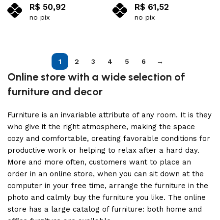
R$
50,92
R$
61,52
no pix
no pix
Adicionar ao carrinho
Adicionar ao carrinho
1
2
3
4
5
6
→
Online store with a wide selection of
furniture and decor
Furniture is an invariable attribute of any room. It is they
who give it the right atmosphere, making the space
cozy and comfortable, creating favorable conditions for
productive work or helping to relax after a hard day.
More and more often, customers want to place an
order in an online store, when you can sit down at the
computer in your free time, arrange the furniture in the
photo and calmly buy the furniture you like. The online
store has a large catalog of furniture: both home and