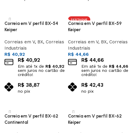
Adicionar ao carrinho
Adicionar ao carrinho
DESTAQUE
Correia em V perfil BX-54
Correia em V perfil BX-59
Keiper
Keiper
Correias em V
,
BX
,
Correias
Correias em V
,
BX
,
Correias
Industriais
Industriais
R$
40,92
R$
44,66
R$
40,92
R$
44,66
Em até
1
x de
R$
40,92
Em até
1
x de
R$
44,66
sem juros no cartão de
sem juros no cartão de
crédito!
crédito!
R$
38,87
R$
42,43
no pix
no pix
Adicionar ao carrinho
Adicionar ao carrinho
Correia em V perfil BX-62
Correia em V perfil BX-62
Continental
Keiper