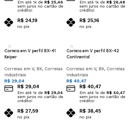
Em até
1
x de
R$
25,46
Em até
1
x de
R$
26,48
sem juros no cartão de
sem juros no cartão de
crédito!
crédito!
R$
24,19
R$
25,16
no pix
no pix
Adicionar ao carrinho
Adicionar ao carrinho
Correia em V perfil BX-41
Correia em V perfil BX-42
Keiper
Continental
Correias em V
,
BX
,
Correias
Correias em V
,
BX
,
Correias
Industriais
Industriais
R$
29,04
R$
40,47
R$
29,04
R$
40,47
Em até
1
x de
R$
29,04
Em até
1
x de
R$
40,47
sem juros no cartão de
sem juros no cartão de
crédito!
crédito!
R$
27,59
R$
38,45
no pix
no pix
Adicionar ao carrinho
Adicionar ao carrinho