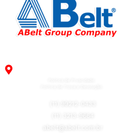
Fabricante de Produtos Plásticos com atendimento em
abrangência nacional!
R. Desembargador Olavo Ferreira Prado, 565 A -
Americanópolis - São Paulo - SP - 04427-000
Política de Privacidade
Política de Troca e Devolução
Fale Conosco
(11) 99212-0433
(11) 3213-9664
abelt@abelt.com.br