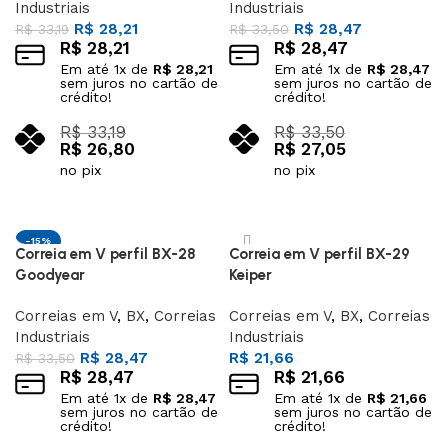
Industriais
Industriais
R$
28,21
R$
28,47
R$
33,19
R$
33,50
R$
28,21
R$
28,47
Em até
1
x de
R$
28,21
Em até
1
x de
R$
28,47
sem juros no cartão de
sem juros no cartão de
crédito!
crédito!
R$
33,19
R$
33,50
R$
26,80
R$
27,05
no pix
no pix
Adicionar ao carrinho
Adicionar ao carrinho
-15%
Correia em V perfil BX-28
Correia em V perfil BX-29
Goodyear
Keiper
Correias em V
,
BX
,
Correias
Correias em V
,
BX
,
Correias
Industriais
Industriais
R$
28,47
R$
21,66
R$
33,50
R$
28,47
R$
21,66
Em até
1
x de
R$
28,47
Em até
1
x de
R$
21,66
sem juros no cartão de
sem juros no cartão de
crédito!
crédito!