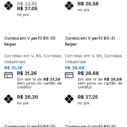
R$
33,50
R$
20,58
R$
27,05
no pix
no pix
Adicionar ao carrinho
Adicionar ao carrinho
Correia em V perfil BX-30
Correia em V perfil BX-31
Keiper
Keiper
Correias em V
,
BX
,
Correias
Correias em V
,
BX
,
Correias
Industriais
Industriais
R$
21,26
R$
28,68
R$
21,26
R$
28,68
Em até
1
x de
R$
21,26
Em até
1
x de
R$
28,68
sem juros no cartão de
sem juros no cartão de
crédito!
crédito!
R$
20,20
R$
27,25
no pix
no pix
Adicionar ao carrinho
Adicionar ao carrinho
Correia em V perfil BX-32
Correia em V perfil BX-33