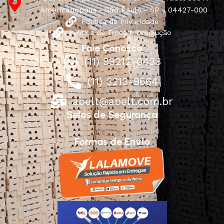
Americanópolis - São Paulo - SP - 04427-000
Política de Privacidade
Política de Troca e Devolução
Fale Conosco
(11) 99212-0433
(11) 3213-9664
abelt@abelt.com.br
Selos de Segurança
Formas de Envio