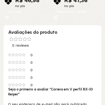
R$
46,98
R$
47,36
no pix
no pix
Leia mais
Adicionar ao carrinho
Avaliações do produto
0 reviews
0
0
0
0
0
Seja o primeiro a avaliar “Correia em V perfil BX-33
Keiper”
O seu endereço de e-mail não será publicado.