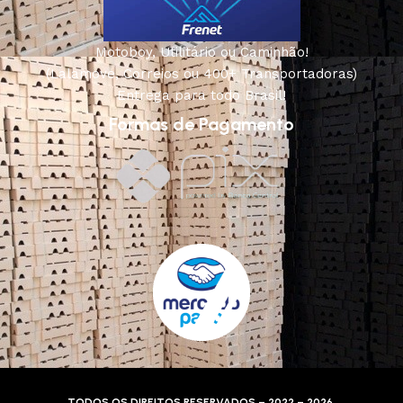
Motoboy, Utilitário ou Caminhão!
(Lalamove, Correios ou 400+ Transportadoras)
Entrega para todo Brasil!
Formas de Pagamento
TODOS OS DIREITOS RESERVADOS – 2022 – 2026