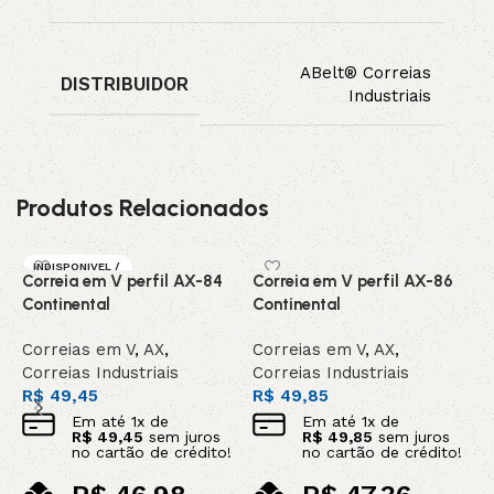
ABelt® Correias
DISTRIBUIDOR
Industriais
Produtos Relacionados
INDISPONIVEL /
Correia em V perfil AX-84
Correia em V perfil AX-86
C
SOB ENCOMEN
DA
Continental
Continental
C
Correias em V
,
AX
,
Correias em V
,
AX
,
C
Correias Industriais
Correias Industriais
C
R$
49,45
R$
49,85
R
Em até
1
x de
Em até
1
x de
R$
49,45
sem juros
R$
49,85
sem juros
no cartão de crédito!
no cartão de crédito!