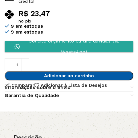
crédito!
R$
23,47
no pix
9 em estoque
9 em estoque
Solicite orçamento ou tire dúvidas via
WhatsApp!
Adicionar ao carrinho
Comparar
Adicionar à Lista de Desejos
Informações sobre o envio
Garantia de Qualidade
Descrição