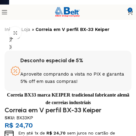
0
Início
»
Loja
»
Correia em V perfil BX-33 Keiper
Clique para ampliar
Desconto especial de 5%
Aproveite comprando a vista no PIX e garanta
5% off em suas compras!
Correia BX33 marca KEIPER tradicional fabricante alemã
de correias industriais
Correia em V perfil BX-33 Keiper
SKU:
BX33KP
R$
24,70
Em até
1
x de
R$
24,70
sem juros no cartão de