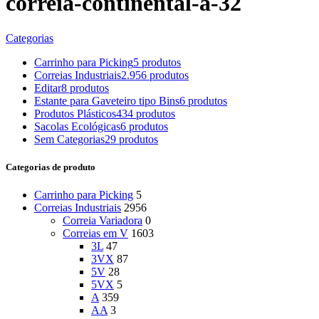
correia-continental-a-32
Categorias
Carrinho para Picking
5 produtos
Correias Industriais
2.956 produtos
Editar
8 produtos
Estante para Gaveteiro tipo Bins
6 produtos
Produtos Plásticos
434 produtos
Sacolas Ecológicas
6 produtos
Sem Categorias
29 produtos
Categorias de produto
Carrinho para Picking
5
Correias Industriais
2956
Correia Variadora
0
Correias em V
1603
3L
47
3VX
87
5V
28
5VX
5
A
359
AA
3