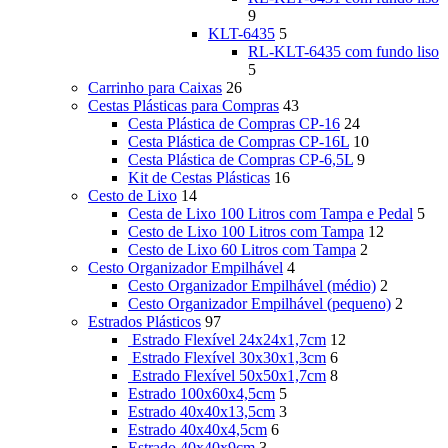
9
KLT-6435
5
RL-KLT-6435 com fundo liso
5
Carrinho para Caixas
26
Cestas Plásticas para Compras
43
Cesta Plástica de Compras CP-16
24
Cesta Plástica de Compras CP-16L
10
Cesta Plástica de Compras CP-6,5L
9
Kit de Cestas Plásticas
16
Cesto de Lixo
14
Cesta de Lixo 100 Litros com Tampa e Pedal
5
Cesto de Lixo 100 Litros com Tampa
12
Cesto de Lixo 60 Litros com Tampa
2
Cesto Organizador Empilhável
4
Cesto Organizador Empilhável (médio)
2
Cesto Organizador Empilhável (pequeno)
2
Estrados Plásticos
97
Estrado Flexível 24x24x1,7cm
12
Estrado Flexível 30x30x1,3cm
6
Estrado Flexível 50x50x1,7cm
8
Estrado 100x60x4,5cm
5
Estrado 40x40x13,5cm
3
Estrado 40x40x4,5cm
6
Estrado 40x40x9cm
3