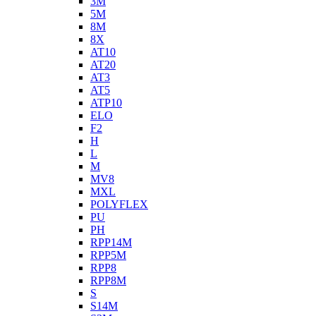
3M
5M
8M
8X
AT10
AT20
AT3
AT5
ATP10
ELO
F2
H
L
M
MV8
MXL
POLYFLEX
PU
PH
RPP14M
RPP5M
RPP8
RPP8M
S
S14M