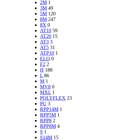
2M
1
3M
49
5M
120
8M
247
8X
0
AT10
59
AT20
15
AT3
3
AT5
31
ATP10
1
ELO
0
F2
2
H
188
L
86
M
1
MV8
0
MXL
1
POLYFLEX
23
PU
3
RPP14M
1
RPP5M
1
RPP8
2
RPP8M
4
S
1
S14M
15