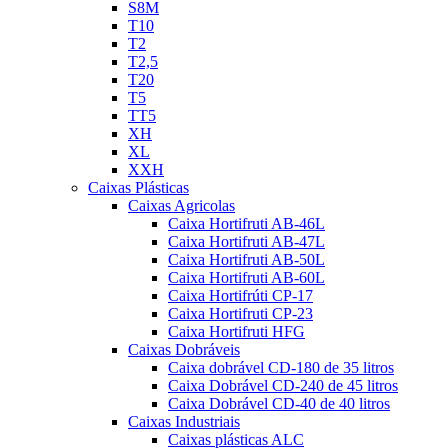
S8M
T10
T2
T2,5
T20
T5
TT5
XH
XL
XXH
Caixas Plásticas
Caixas Agricolas
Caixa Hortifruti AB-46L
Caixa Hortifruti AB-47L
Caixa Hortifruti AB-50L
Caixa Hortifruti AB-60L
Caixa Hortifrúti CP-17
Caixa Hortifruti CP-23
Caixa Hortifruti HFG
Caixas Dobráveis
Caixa dobrável CD-180 de 35 litros
Caixa Dobrável CD-240 de 45 litros
Caixa Dobrável CD-40 de 40 litros
Caixas Industriais
Caixas plásticas ALC