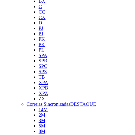
BX
C
CC
CX
D
PJ
PJ
PK
PK
PL
SPA
SPB
SPC
SPZ
TB
XPA
XPB
XPZ
ZX
Correias Sincronizadas
DESTAQUE
14M
2M
3M
5M
8M