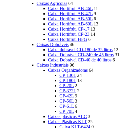
Caixas Agricolas
64
Caixa Hortifruti AB-46L
11
Caixa Hortifruti AB-47L
9
Caixa Hortifruti AB-50L
6
Caixa Hortifruti AB-60L
13
Caixa Hortifrúti CP-17
13
Caixa Hortifruti CP-23
14
Caixa Hortifruti HFG
6
Caixas Dobráveis
46
Caixa dobrável CD-180 de 35 litros
12
Caixa Dobrável CD-240 de 45 litros
31
Caixa Dobrável CD-40 de 40 litros
6
Caixas Industriais
96
Caixas Organizadoras
64
CP-130L
24
CP-180L
13
CP-20L
2
CP-372L
2
CP-42L
9
CP-56L
3
CP-61L
6
CP-70L
4
Caixas plásticas ALC
3
Caixas Plásticas KLT
25
Caixa KLT-6424
0