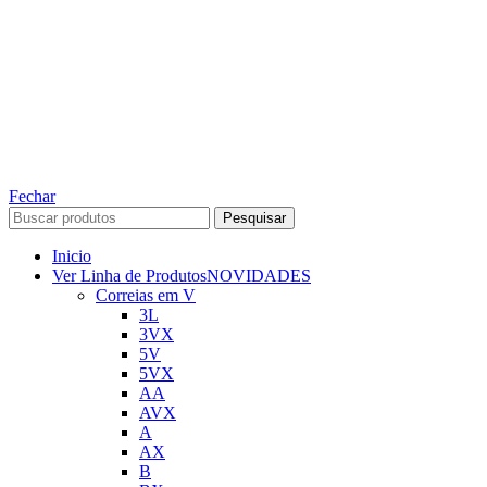
TODOS OS DIREITOS RESERVADOS – 2022 – 2026
Nós da ABelt Group Company nos reservamos o direito de executar manutenção e
alterações de preços, e bem firmar que as fotos sao meramente ilustrativas, entre em
contato para mais informações!
ABELT GROUP COMPANY
Fechar
Pesquisar
Inicio
Ver Linha de Produtos
NOVIDADES
Correias em V
3L
3VX
5V
5VX
AA
AVX
A
AX
B