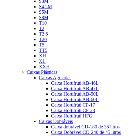
S3M
S4,5M
S5M
S8M
T10
T2
T2,5
T20
T5
TT5
XH
XL
XXH
Caixas Plásticas
Caixas Agricolas
Caixa Hortifruti AB-46L
Caixa Hortifruti AB-47L
Caixa Hortifruti AB-50L
Caixa Hortifruti AB-60L
Caixa Hortifrúti CP-17
Caixa Hortifruti CP-23
Caixa Hortifruti HFG
Caixas Dobráveis
Caixa dobrável CD-180 de 35 litros
Caixa Dobrável CD-240 de 45 litros