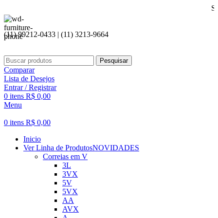
Seja bem vin
(11) 99212-0433 | (11) 3213-9664
Pesquisar
Comparar
Lista de Desejos
Entrar / Registrar
0
itens
R$
0,00
Menu
0
itens
R$
0,00
Inicio
Ver Linha de Produtos
NOVIDADES
Correias em V
3L
3VX
5V
5VX
AA
AVX
A