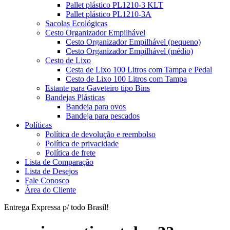
Pallet plástico PL1210-3 KLT
Pallet plástico PL1210-3A
Sacolas Ecológicas
Cesto Organizador Empilhável
Cesto Organizador Empilhável (pequeno)
Cesto Organizador Empilhável (médio)
Cesto de Lixo
Cesta de Lixo 100 Litros com Tampa e Pedal
Cesto de Lixo 100 Litros com Tampa
Estante para Gaveteiro tipo Bins
Bandejas Plásticas
Bandeja para ovos
Bandeja para pescados
Políticas
Política de devolução e reembolso
Política de privacidade
Política de frete
Lista de Comparação
Lista de Desejos
Fale Conosco
Área do Cliente
Entrega Expressa p/ todo Brasil!