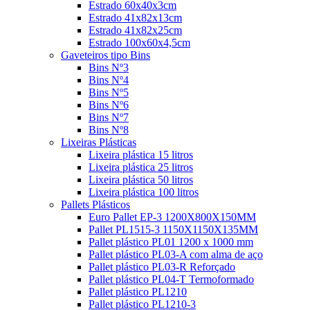
Estrado 60x40x3cm
Estrado 41x82x13cm
Estrado 41x82x25cm
Estrado 100x60x4,5cm
Gaveteiros tipo Bins
Bins Nº3
Bins Nº4
Bins Nº5
Bins Nº6
Bins Nº7
Bins Nº8
Lixeiras Plásticas
Lixeira plástica 15 litros
Lixeira plástica 25 litros
Lixeira plástica 50 litros
Lixeira plástica 100 litros
Pallets Plásticos
Euro Pallet EP-3 1200X800X150MM
Pallet PL1515-3 1150X1150X135MM
Pallet plástico PL01 1200 x 1000 mm
Pallet plástico PL03-A com alma de aço
Pallet plástico PL03-R Reforçado
Pallet plástico PL04-T Termoformado
Pallet plástico PL1210
Pallet plástico PL1210-3