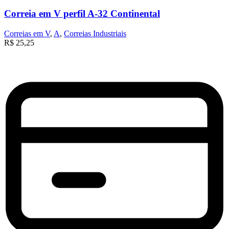
Correia em V perfil A-32 Continental
Correias em V
,
A
,
Correias Industriais
R$
25,25