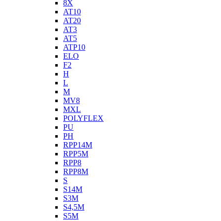
8X
AT10
AT20
AT3
AT5
ATP10
ELO
F2
H
L
M
MV8
MXL
POLYFLEX
PU
PH
RPP14M
RPP5M
RPP8
RPP8M
S
S14M
S3M
S4,5M
S5M