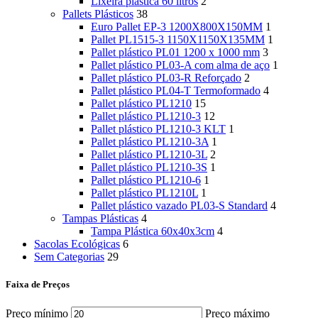
Lixeira plástica 60 litros
2
Pallets Plásticos
38
Euro Pallet EP-3 1200X800X150MM
1
Pallet PL1515-3 1150X1150X135MM
1
Pallet plástico PL01 1200 x 1000 mm
3
Pallet plástico PL03-A com alma de aço
1
Pallet plástico PL03-R Reforçado
2
Pallet plástico PL04-T Termoformado
4
Pallet plástico PL1210
15
Pallet plástico PL1210-3
12
Pallet plástico PL1210-3 KLT
1
Pallet plástico PL1210-3A
1
Pallet plástico PL1210-3L
2
Pallet plástico PL1210-3S
1
Pallet plástico PL1210-6
1
Pallet plástico PL1210L
1
Pallet plástico vazado PL03-S Standard
4
Tampas Plásticas
4
Tampa Plástica 60x40x3cm
4
Sacolas Ecológicas
6
Sem Categorias
29
Faixa de Preços
Preço mínimo
Preço máximo