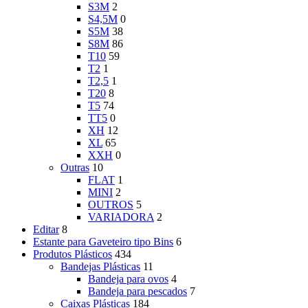
S3M
2
S4,5M
0
S5M
38
S8M
86
T10
59
T2
1
T2,5
1
T20
8
T5
74
TT5
0
XH
12
XL
65
XXH
0
Outras
10
FLAT
1
MINI
2
OUTROS
5
VARIADORA
2
Editar
8
Estante para Gaveteiro tipo Bins
6
Produtos Plásticos
434
Bandejas Plásticas
11
Bandeja para ovos
4
Bandeja para pescados
7
Caixas Plásticas
184