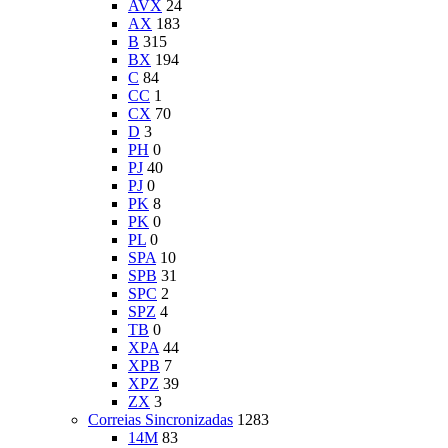
AVX
24
AX
183
B
315
BX
194
C
84
CC
1
CX
70
D
3
PH
0
PJ
40
PJ
0
PK
8
PK
0
PL
0
SPA
10
SPB
31
SPC
2
SPZ
4
TB
0
XPA
44
XPB
7
XPZ
39
ZX
3
Correias Sincronizadas
1283
14M
83