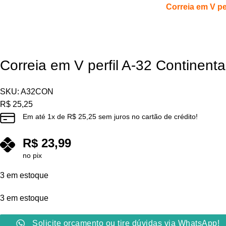
Correia em V pe
Correia em V perfil A-32 Continenta
SKU:
A32CON
R$
25,25
Em até
1
x de
R$
25,25
sem juros no cartão de crédito!
R$
23,99
no pix
3 em estoque
3 em estoque
Solicite orçamento ou tire dúvidas via WhatsApp!