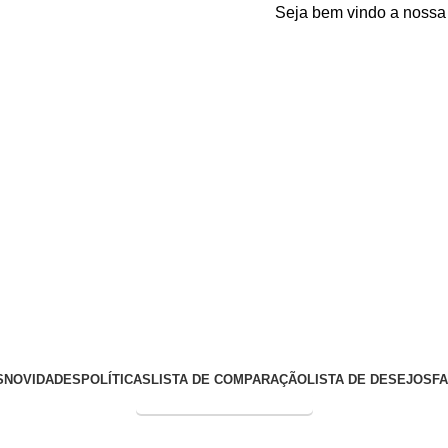
Seja bem vindo a nossa plata
S
NOVIDADES
POLÍTICAS
LISTA DE COMPARAÇÃO
LISTA DE DESEJOS
F
Entrega Expressa p/ todo Brasil!