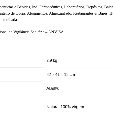
mentícias e Bebidas, Ind. Farmacêuticas, Laboratórios, Depósitos, Balc
anteiro de Obras, Alojamentos, Almoxarifado, Restaurantes & Bares, Ho
nte molhadas.
cional de Vigilância Sanitária – ANVISA.
2,9 kg
82 × 41 × 13 cm
ABelt®
Natural 100% virgem