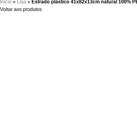
Início
»
Loja
»
Estrado plástico 41x82x13cm natural 100% P
Voltar aos produtos