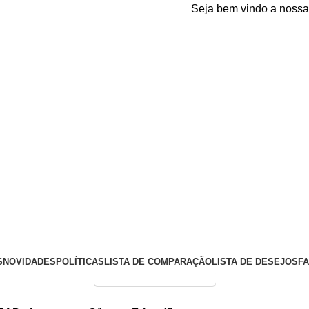
Seja bem vindo a nossa plataf
S
NOVIDADES
POLÍTICAS
LISTA DE COMPARAÇÃO
LISTA DE DESEJOS
F
Entrega Expressa p/ todo Brasil!