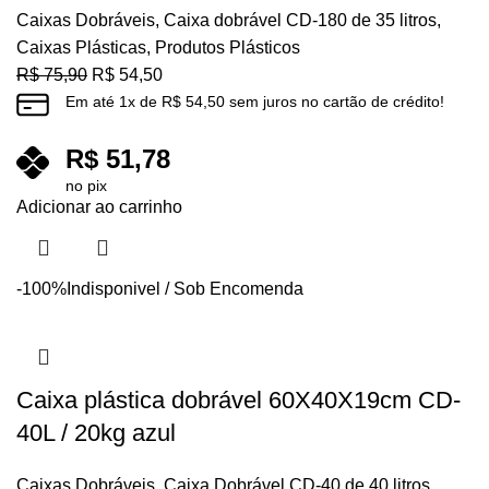
Caixas Dobráveis
,
Caixa dobrável CD-180 de 35 litros
,
Caixas Plásticas
,
Produtos Plásticos
R$
75,90
R$
54,50
Em até
1
x de
R$
54,50
sem juros no cartão de crédito!
R$
51,78
no pix
Adicionar ao carrinho
-100%
Indisponivel / Sob Encomenda
Caixa plástica dobrável 60X40X19cm CD-
40L / 20kg azul
Caixas Dobráveis
,
Caixa Dobrável CD-40 de 40 litros
,