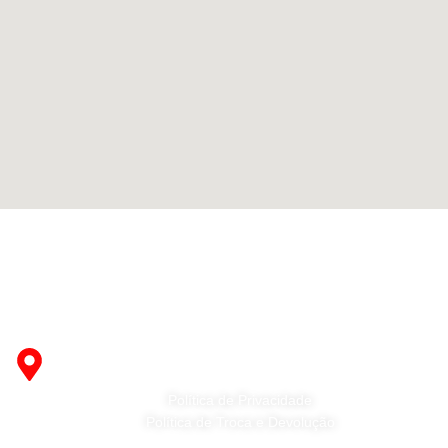
Fabricante de Produtos Plásticos com atendimento em
abrangência nacional!
R. Desembargador Olavo Ferreira Prado, 565 A -
Americanópolis - São Paulo - SP - 04427-000
Política de Privacidade
Política de Troca e Devolução