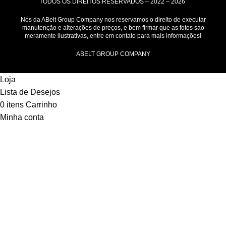
TODOS OS DIREITOS RESERVADOS – 2022 – 2026
Nós da ABelt Group Company nos reservamos o direito de executar
manutenção e alterações de preços, e bem firmar que as fotos sao
meramente ilustrativas, entre em contato para mais informações!
ABELT GROUP COMPANY
Loja
Lista de Desejos
0
itens
Carrinho
Minha conta