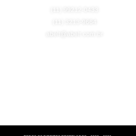
Fale Conosco
(11) 99212-0433
(11) 3213-9664
abelt@abelt.com.br
Selos de Segurança
Formas de Envio
Motoboy, Utilitário ou Caminhão!
(Lalamove, Correios ou 400+ Transportadoras)
Entrega para todo Brasil!
Formas de Pagamento