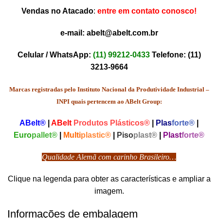
Vendas no Atacado
:
entre em contato conosco!
e-mail:
abelt@abelt.com.br
Celular / WhatsApp:
(11) 99212-0433
Telefone:
(11)
3213-9664
Marcas registradas pelo Instituto Nacional da Produtividade Industrial –
INPI quais pertencem ao ABelt Group:
ABelt®
|
ABelt
Produtos Plásticos®
|
Plas
forte®
|
Euro
pallet®
|
Multi
plastic®
|
Piso
plast®
|
Plast
forte®
Qualidade Alemã com carinho Brasileiro…
Clique na legenda para obter as características e ampliar a
imagem.
Informações de embalagem