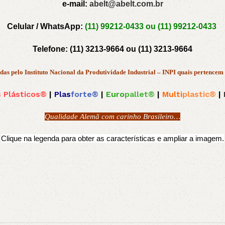
e-mail:
abelt@abelt.com.br
Celular / WhatsApp:
(11) 99212-0433 ou
(11) 99212-0433
Telefone:
(11) 3213-9664 ou
(11) 3213-9664
das pelo Instituto Nacional da Produtividade Industrial – INPI quais pertencem
 Plásticos®
|
Plas
forte®
|
Euro
pallet®
|
Multi
plastic®
|
Qualidade Alemã com carinho Brasileiro…
Clique na legenda para obter as características e ampliar a imagem.