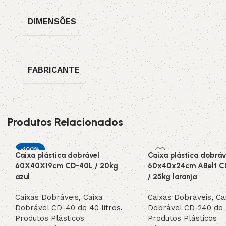
DIMENSÕES
FABRICANTE
Produtos Relacionados
-100%
Caixa plástica dobrável
Caixa plástica dobráv
INDISPONIVEL /
60X40X19cm CD-40L / 20kg
60x40x24cm ABelt C
SOB ENCOMEN
azul
DA
/ 25kg laranja
Caixas Dobráveis
,
Caixa
Caixas Dobráveis
,
Ca
Dobrável CD-40 de 40 litros
,
Dobrável CD-240 de 4
Produtos Plásticos
Produtos Plásticos