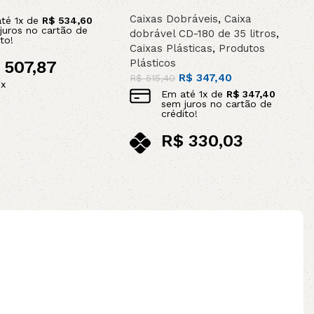
0
Caixas Dobráveis
,
Caixa
até
1
x de
R$
534,60
juros no cartão de
dobrável CD-180 de 35 litros
,
to!
Caixas Plásticas
,
Produtos
Plásticos
507,87
R$
347,40
R$
515,40
ix
Em até
1
x de
R$
347,40
ao carrinho
sem juros no cartão de
crédito!
R$
330,03
no pix
Leia mais