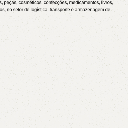
icos, peças, cosméticos, confecções, medicamentos, livros,
AVX
utos, no setor de logística, transporte e armazenagem de
CC
PK
Z
TB