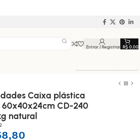
Entrar / Registrar
R$
0,00
Entrega Expressa p/ todo Brasil!
nidades Caixa plástica
l 60x40x24cm CD-240
kg natural
2
58,80