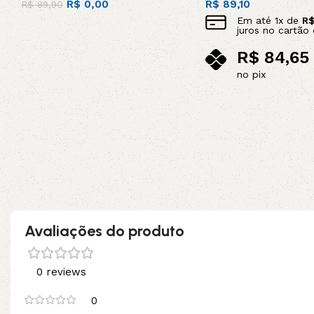
R$
0,00
R$
89,10
R$
89,90
Em até
1
x de
R
Leia mais
juros no cartão 
R$
84,65
no pix
Adicionar ao carrinho
Avaliações do produto
0 reviews
0