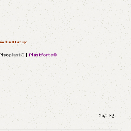
 ao ABelt Group:
Piso
plast®
|
Plast
forte®
25,2 kg