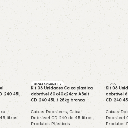
INDISPONIVEL /
el
Kit 06 Unidades Caixa plástica
Kit 06 Uni
SOB ENCOMEN
DA
D-240 45L
dobrável 60x40x24cm ABelt
dobrável 
CD-240 45L / 25kg branca
DESTAQUE
CD-240 45L
ixa
Caixas Dobráveis
,
Caixa
Caixas Do
5 litros
,
Dobrável CD-240 de 45 litros
,
Dobrável C
Produtos Plásticos
Produtos P