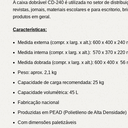
A caixa dobrável CD-240 é utilizada no setor de distribuiç
3L
3VX
revistas, jornais, materiais escolares e para escritorio,
produtos em geral.
A
AX
Características:
Medida externa (compr. x larg. x alt.): 600 x 400 x 240
CX
D
Medida interna (compr. x larg. x alt.): 570 x 370 x 220
PL
SPA
Medida dobrada (compr. x larg. x alt.): 600 x 400 x 5
Peso: aprox. 2,1 kg
XPA
XPB
Capacidade de carga recomendada: 25 kg
Capacidade volumétrica: 45 L
Fabricação nacional
Produzidas em PEAD (Polietileno de Alta Densidade)
Com dimensões paletizáveis