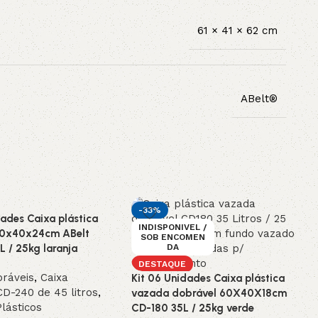
61 × 41 × 62 cm
ABelt®
-33%
dades Caixa plástica
INDISPONIVEL /
60x40x24cm ABelt
SOB ENCOMEN
 / 25kg laranja
DA
DESTAQUE
bráveis
,
Caixa
Kit 06 Unidades Caixa plástica
D-240 de 45 litros
,
vazada dobrável 60X40X18cm
lásticos
CD-180 35L / 25kg verde