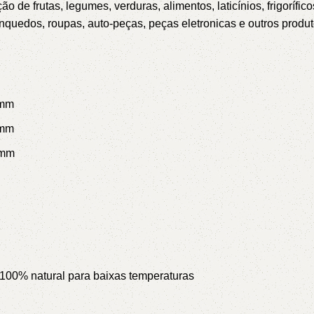
ão de frutas, legumes, verduras, alimentos, laticínios, frigoríf
5V
5VX
AA
 brinquedos, roupas, auto-peças, peças eletronicas e outros prod
B
BX
C
 mm
PJ
PJ
PK
 mm
SPB
SPC
SP
6 mm
XPZ
ZX
 100% natural para baixas temperaturas