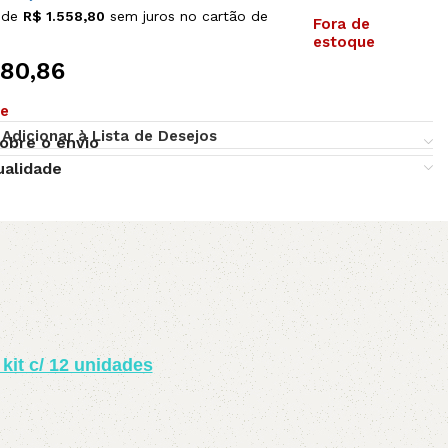
 de
R$
1.558,80
sem juros no cartão de
Fora de
estoque
480,86
ue
Adicionar à Lista de Desejos
obre o envio
ualidade
kit c/ 12 unidades