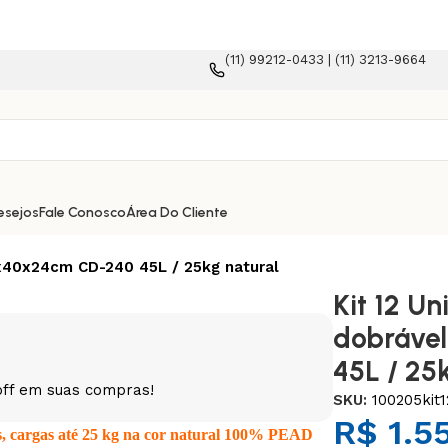
(11) 99212-0433 | (11) 3213-9664
ma e-commerce!
esejos
Fale Conosco
Área Do Cliente
0x40x24cm CD-240 45L / 25kg natural
Kit 12 U
dobráve
45L / 25
off em suas compras!
SKU:
100205kit1
R$
1.5
os, cargas até 25 kg na cor natural 100% PEAD