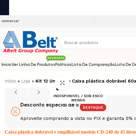
Seja bem vindo a nossa platafor
NOVIDADES
Inicio
Ver Linha De Produtos
Políticas
Lista De Comparação
Lista De D
Início
»
Loja
»
Kit 12 Unidades Caixa plástica dobrável 6
Clique para ampliar
INDISPONIVEL / SOB ENCO
MENDA
Desconto especial de 5%
DESTAQUE
Aproveite comprando a vista no PIX e garanta 5% 
Caixa plástica dobrável e empilhável modelo CD-240 de 45 litr