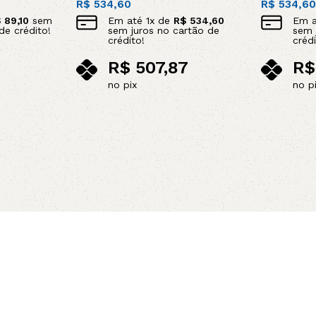
R$
534,60
R$
534,6
$
89,10
sem
Em até
1
x de
R$
534,60
Em 
de crédito!
sem juros no cartão de
sem 
crédito!
crédi
R$
507,87
R$
no pix
no p
Leia mais
Adicionar 