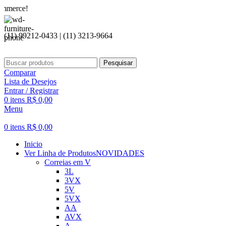
Se
(11) 99212-0433 | (11) 3213-9664
Pesquisar
Comparar
Lista de Desejos
Entrar / Registrar
0
itens
R$
0,00
Menu
0
itens
R$
0,00
Inicio
Ver Linha de Produtos
NOVIDADES
Correias em V
3L
3VX
5V
5VX
AA
AVX
A