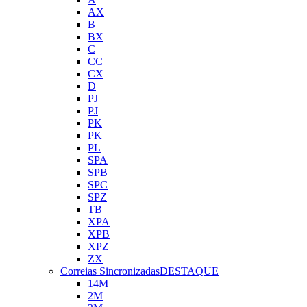
AX
B
BX
C
CC
CX
D
PJ
PJ
PK
PK
PL
SPA
SPB
SPC
SPZ
TB
XPA
XPB
XPZ
ZX
Correias Sincronizadas
DESTAQUE
14M
2M