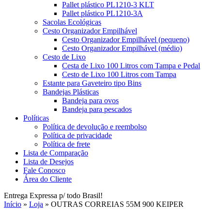
Pallet plástico PL1210-3 KLT
Pallet plástico PL1210-3A
Sacolas Ecológicas
Cesto Organizador Empilhável
Cesto Organizador Empilhável (pequeno)
Cesto Organizador Empilhável (médio)
Cesto de Lixo
Cesta de Lixo 100 Litros com Tampa e Pedal
Cesto de Lixo 100 Litros com Tampa
Estante para Gaveteiro tipo Bins
Bandejas Plásticas
Bandeja para ovos
Bandeja para pescados
Políticas
Política de devolução e reembolso
Política de privacidade
Política de frete
Lista de Comparação
Lista de Desejos
Fale Conosco
Área do Cliente
Entrega Expressa p/ todo Brasil!
Início
»
Loja
»
OUTRAS CORREIAS 55M 900 KEIPER