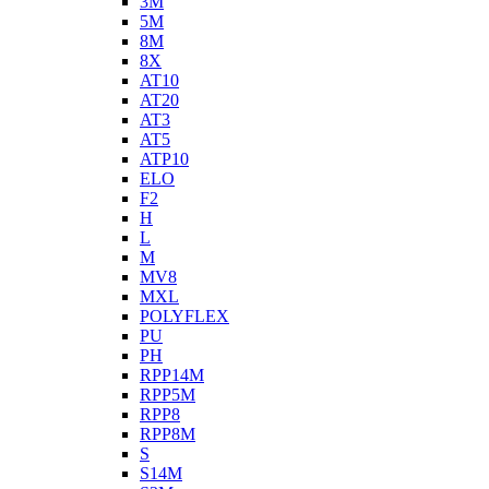
3M
5M
8M
8X
AT10
AT20
AT3
AT5
ATP10
ELO
F2
H
L
M
MV8
MXL
POLYFLEX
PU
PH
RPP14M
RPP5M
RPP8
RPP8M
S
S14M