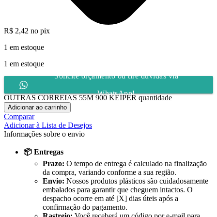
R$
2,42
no pix
1 em estoque
1 em estoque
Solicite orçamento ou tire dúvidas via
WhatsApp!
OUTRAS CORREIAS 55M 900 KEIPER quantidade
Adicionar ao carrinho
Comparar
Adicionar à Lista de Desejos
Informações sobre o envio
📦 Entregas
Prazo:
O tempo de entrega é calculado na finalização
da compra, variando conforme a sua região.
Envio:
Nossos produtos plásticos são cuidadosamente
embalados para garantir que cheguem intactos. O
despacho ocorre em até [X] dias úteis após a
confirmação do pagamento.
Rastreio:
Você receberá um código por e-mail para