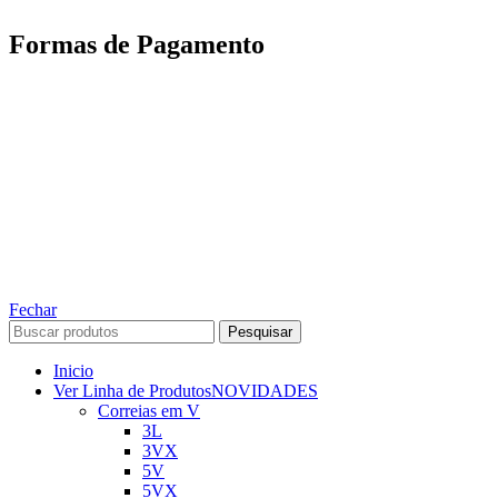
Formas de Pagamento
TODOS OS DIREITOS RESERVADOS – 2022 – 2026
Nós da ABelt Group Company nos reservamos o direito de executar manutenção e
alterações de preços, e bem firmar que as fotos sao meramente ilustrativas, entre em
contato para mais informações!
ABELT GROUP COMPANY
Fechar
Pesquisar
Inicio
Ver Linha de Produtos
NOVIDADES
Correias em V
3L
3VX
5V
5VX