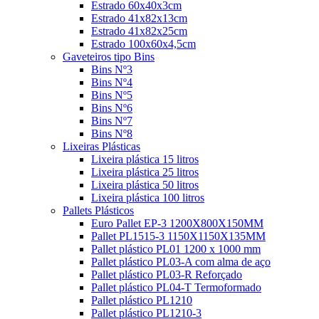
Estrado 60x40x3cm
Estrado 41x82x13cm
Estrado 41x82x25cm
Estrado 100x60x4,5cm
Gaveteiros tipo Bins
Bins Nº3
Bins Nº4
Bins Nº5
Bins Nº6
Bins Nº7
Bins Nº8
Lixeiras Plásticas
Lixeira plástica 15 litros
Lixeira plástica 25 litros
Lixeira plástica 50 litros
Lixeira plástica 100 litros
Pallets Plásticos
Euro Pallet EP-3 1200X800X150MM
Pallet PL1515-3 1150X1150X135MM
Pallet plástico PL01 1200 x 1000 mm
Pallet plástico PL03-A com alma de aço
Pallet plástico PL03-R Reforçado
Pallet plástico PL04-T Termoformado
Pallet plástico PL1210
Pallet plástico PL1210-3