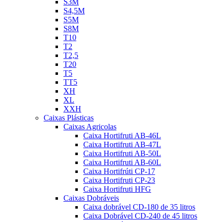
S3M
S4,5M
S5M
S8M
T10
T2
T2,5
T20
T5
TT5
XH
XL
XXH
Caixas Plásticas
Caixas Agricolas
Caixa Hortifruti AB-46L
Caixa Hortifruti AB-47L
Caixa Hortifruti AB-50L
Caixa Hortifruti AB-60L
Caixa Hortifrúti CP-17
Caixa Hortifruti CP-23
Caixa Hortifruti HFG
Caixas Dobráveis
Caixa dobrável CD-180 de 35 litros
Caixa Dobrável CD-240 de 45 litros