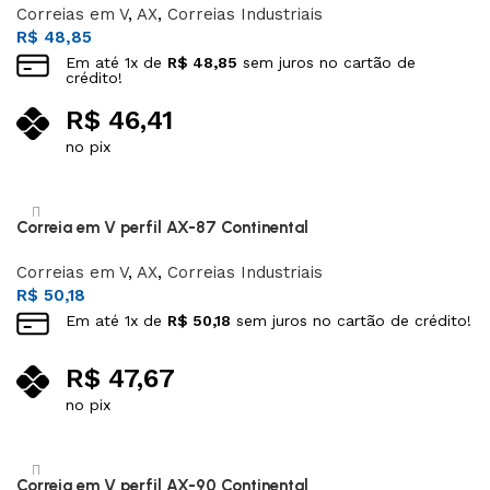
Correias em V
,
AX
,
Correias Industriais
R$
48,85
Em até
1
x de
R$
48,85
sem juros no cartão de
crédito!
R$
46,41
no pix
Leia mais
Correia em V perfil AX-87 Continental
Correias em V
,
AX
,
Correias Industriais
R$
50,18
Em até
1
x de
R$
50,18
sem juros no cartão de crédito!
R$
47,67
no pix
Adicionar ao carrinho
Correia em V perfil AX-90 Continental