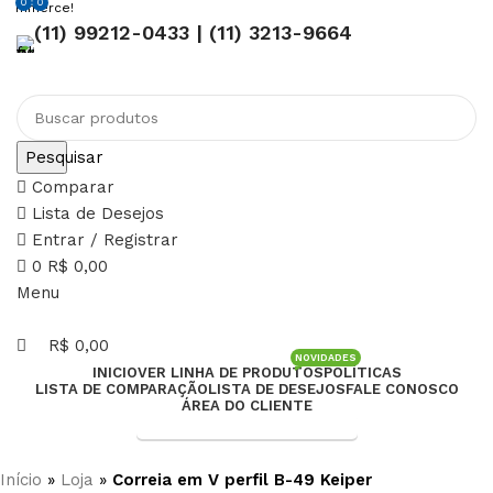
0
0
Seja be
(11) 99212-0433 | (11) 3213-9664
Pesquisar
Comparar
Lista de Desejos
Entrar / Registrar
0
R$
0,00
Menu
R$
0,00
NOVIDADES
INICIO
VER LINHA DE PRODUTOS
POLÍTICAS
LISTA DE COMPARAÇÃO
LISTA DE DESEJOS
FALE CONOSCO
ÁREA DO CLIENTE
Entrega Expressa p/ todo Brasil!
Início
»
Loja
»
Correia em V perfil B-49 Keiper