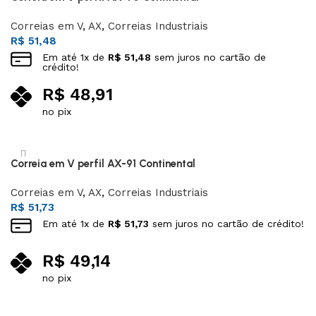
Correias em V
,
AX
,
Correias Industriais
R$
51,48
Em até
1
x de
R$
51,48
sem juros no cartão de
crédito!
R$
48,91
no pix
Adicionar ao carrinho
Correia em V perfil AX-91 Continental
Correias em V
,
AX
,
Correias Industriais
R$
51,73
Em até
1
x de
R$
51,73
sem juros no cartão de crédito!
R$
49,14
no pix
Adicionar ao carrinho