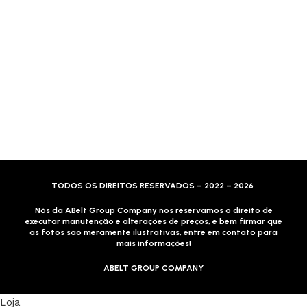
Formas de Envio
Motoboy, Utilitário ou Caminhão!
(Lalamove, Correios ou 400+ Transportadoras)
Entrega para todo Brasil!
Formas de Pagamento
TODOS OS DIREITOS RESERVADOS – 2022 – 2026
Nós da ABelt Group Company nos reservamos o direito de
executar manutenção e alterações de preços, e bem firmar que
as fotos sao meramente ilustrativas, entre em contato para
mais informações!
ABELT GROUP COMPANY
Loja