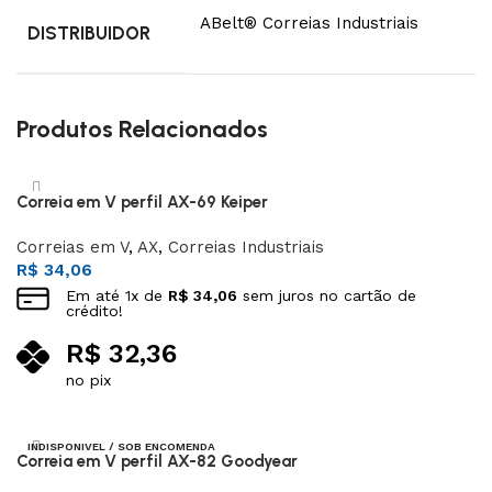
ABelt® Correias Industriais
DISTRIBUIDOR
Produtos Relacionados
Correia em V perfil AX-69 Keiper
Correias em V
,
AX
,
Correias Industriais
R$
34,06
Em até
1
x de
R$
34,06
sem juros no cartão de
crédito!
R$
32,36
no pix
Adicionar ao carrinho
INDISPONIVEL / SOB ENCOMENDA
Correia em V perfil AX-82 Goodyear