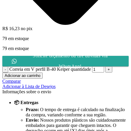
R$
16,23
no pix
79 em estoque
79 em estoque
Solicite orçamento ou tire dúvidas via
WhatsApp!
Correia em V perfil B-40 Keiper quantidade
Adicionar ao carrinho
Comparar
Adicionar à Lista de Desejos
Informações sobre o envio
📦 Entregas
Prazo:
O tempo de entrega é calculado na finalização
da compra, variando conforme a sua região.
Envio:
Nossos produtos plásticos são cuidadosamente
embalados para garantir que cheguem intactos. O
despacho ocorre em até [X] dias úteis após a