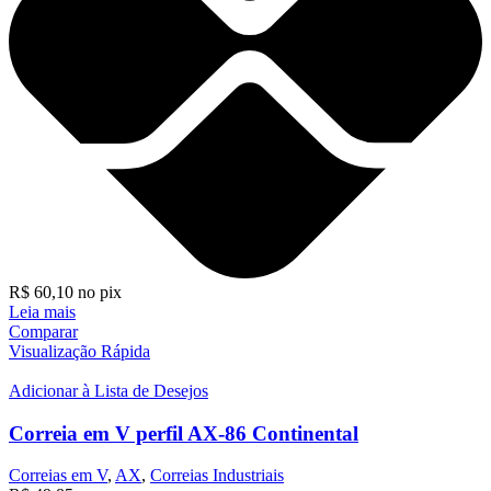
R$
60,10
no pix
Leia mais
Comparar
Visualização Rápida
Adicionar à Lista de Desejos
Correia em V perfil AX-86 Continental
Correias em V
,
AX
,
Correias Industriais