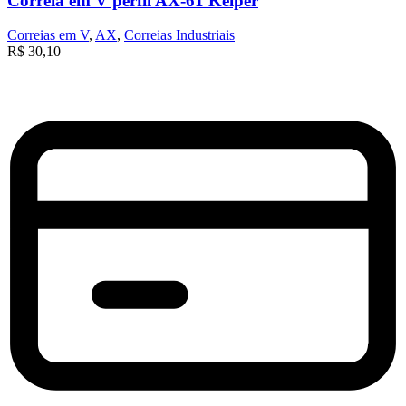
Correia em V perfil AX-61 Keiper
Correias em V
,
AX
,
Correias Industriais
R$
30,10