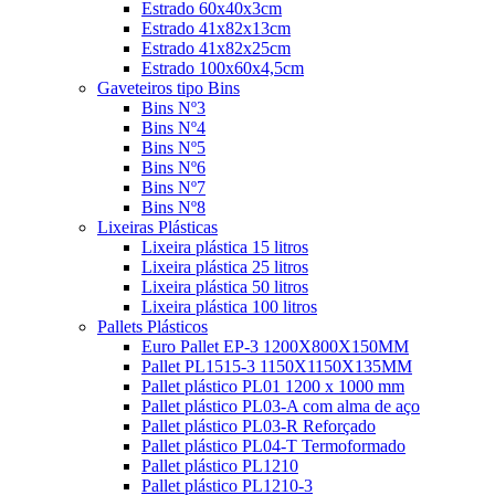
Estrado 60x40x3cm
Estrado 41x82x13cm
Estrado 41x82x25cm
Estrado 100x60x4,5cm
Gaveteiros tipo Bins
Bins Nº3
Bins Nº4
Bins Nº5
Bins Nº6
Bins Nº7
Bins Nº8
Lixeiras Plásticas
Lixeira plástica 15 litros
Lixeira plástica 25 litros
Lixeira plástica 50 litros
Lixeira plástica 100 litros
Pallets Plásticos
Euro Pallet EP-3 1200X800X150MM
Pallet PL1515-3 1150X1150X135MM
Pallet plástico PL01 1200 x 1000 mm
Pallet plástico PL03-A com alma de aço
Pallet plástico PL03-R Reforçado
Pallet plástico PL04-T Termoformado
Pallet plástico PL1210
Pallet plástico PL1210-3