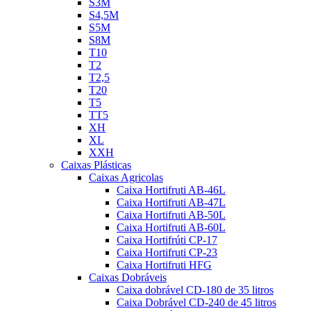
S3M
S4,5M
S5M
S8M
T10
T2
T2,5
T20
T5
TT5
XH
XL
XXH
Caixas Plásticas
Caixas Agricolas
Caixa Hortifruti AB-46L
Caixa Hortifruti AB-47L
Caixa Hortifruti AB-50L
Caixa Hortifruti AB-60L
Caixa Hortifrúti CP-17
Caixa Hortifruti CP-23
Caixa Hortifruti HFG
Caixas Dobráveis
Caixa dobrável CD-180 de 35 litros
Caixa Dobrável CD-240 de 45 litros