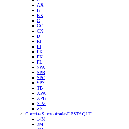
AX
B
BX
C
CC
CX
D
PJ
PJ
PK
PK
PL
SPA
SPB
SPC
SPZ
TB
XPA
XPB
XPZ
ZX
Correias Sincronizadas
DESTAQUE
14M
2M