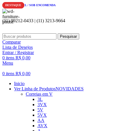
Se
DESTAQUE
INDISPONIVEL / SOB ENCOMENDA
DESTAQUE
(11) 99212-0433 | (11) 3213-9664
Pesquisar
Comparar
Lista de Desejos
Entrar / Registrar
0
itens
R$
0,00
Menu
0
itens
R$
0,00
Inicio
Ver Linha de Produtos
NOVIDADES
Correias em V
3L
3VX
5V
5VX
AA
AVX
A