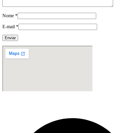
Nome
*
E-mail
*
Fabricante de Produtos Plásticos com atendimento em abrangência
nacional!