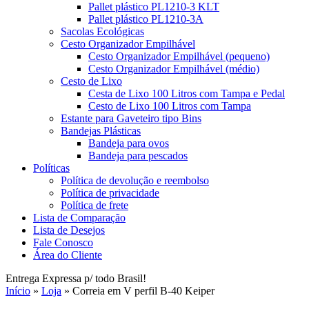
Pallet plástico PL1210-3 KLT
Pallet plástico PL1210-3A
Sacolas Ecológicas
Cesto Organizador Empilhável
Cesto Organizador Empilhável (pequeno)
Cesto Organizador Empilhável (médio)
Cesto de Lixo
Cesta de Lixo 100 Litros com Tampa e Pedal
Cesto de Lixo 100 Litros com Tampa
Estante para Gaveteiro tipo Bins
Bandejas Plásticas
Bandeja para ovos
Bandeja para pescados
Políticas
Política de devolução e reembolso
Política de privacidade
Política de frete
Lista de Comparação
Lista de Desejos
Fale Conosco
Área do Cliente
Entrega Expressa p/ todo Brasil!
Início
»
Loja
»
Correia em V perfil B-40 Keiper