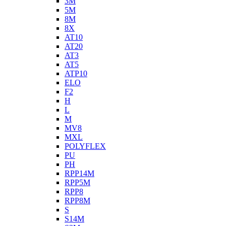
3M
5M
8M
8X
AT10
AT20
AT3
AT5
ATP10
ELO
F2
H
L
M
MV8
MXL
POLYFLEX
PU
PH
RPP14M
RPP5M
RPP8
RPP8M
S
S14M