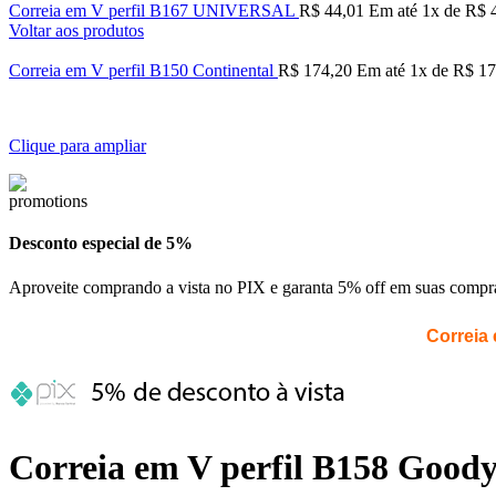
Correia em V perfil B167 UNIVERSAL
R$
44,01
Em até
1
x de
R$
4
Voltar aos produtos
Correia em V perfil B150 Continental
R$
174,20
Em até
1
x de
R$
17
Clique para ampliar
Desconto especial de 5%
Aproveite comprando a vista no PIX e garanta 5% off em suas compr
Correia 
Correia em V perfil B158 Good