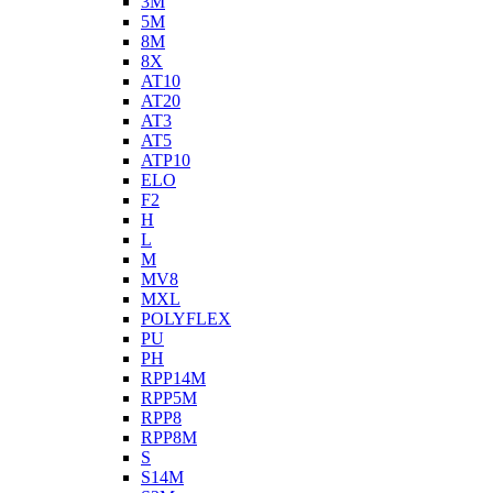
3M
5M
8M
8X
AT10
AT20
AT3
AT5
ATP10
ELO
F2
H
L
M
MV8
MXL
POLYFLEX
PU
PH
RPP14M
RPP5M
RPP8
RPP8M
S
S14M