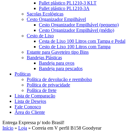
Pallet plástico PL1210-3 KLT
Pallet plástico PL1210-3A
Sacolas Ecológicas
Cesto Organizador Empilhável
Cesto Organizador Empilhável (pequeno)
Cesto Organizador Empilhável (médio)
Cesto de Lixo
Cesta de Lixo 100 Litros com Tampa e Pedal
Cesto de Lixo 100 Litros com Tampa
Estante para Gaveteiro tipo Bins
Bandejas Plásticas
Bandeja para ovos
Bandeja para pescados
Políticas
Política de devolução e reembolso
Política de privacidade
Política de frete
Lista de Comparação
Lista de Desejos
Fale Conosco
Área do Cliente
Entrega Expressa p/ todo Brasil!
Início
»
Loja
»
Correia em V perfil B158 Goodyear