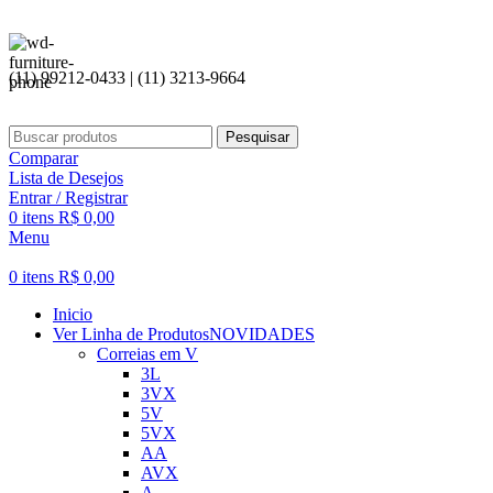
(11) 99212-0433 | (11) 3213-9664
Pesquisar
Comparar
Lista de Desejos
Entrar / Registrar
0
itens
R$
0,00
Menu
0
itens
R$
0,00
Inicio
Ver Linha de Produtos
NOVIDADES
Correias em V
3L
3VX
5V
5VX
AA
AVX
A