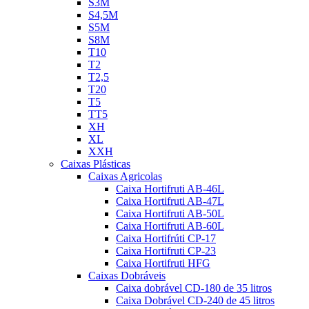
S3M
S4,5M
S5M
S8M
T10
T2
T2,5
T20
T5
TT5
XH
XL
XXH
Caixas Plásticas
Caixas Agricolas
Caixa Hortifruti AB-46L
Caixa Hortifruti AB-47L
Caixa Hortifruti AB-50L
Caixa Hortifruti AB-60L
Caixa Hortifrúti CP-17
Caixa Hortifruti CP-23
Caixa Hortifruti HFG
Caixas Dobráveis
Caixa dobrável CD-180 de 35 litros
Caixa Dobrável CD-240 de 45 litros