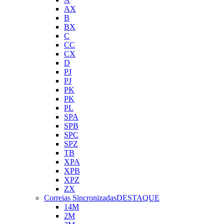
AX
B
BX
C
CC
CX
D
PJ
PJ
PK
PK
PL
SPA
SPB
SPC
SPZ
TB
XPA
XPB
XPZ
ZX
Correias Sincronizadas
DESTAQUE
14M
2M