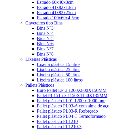
Estrado 60x40x3cm
Estrado 41x82x13cm
Estrado 41x82x25cm
Estrado 100x60x4,5cm
Gaveteiros tipo Bins
Bins Nº3
Bins Nº4
Bins Nº5
Bins Nº6
Bins Nº7
Bins Nº8
Lixeiras Plásticas
Lixeira plástica 15 litros
Lixeira plástica 25 litros
Lixeira plástica 50 litros
Lixeira plástica 100 litros
Pallets Plásticos
Euro Pallet EP-3 1200X800X150MM
Pallet PL1515-3 1150X1150X135MM
Pallet plástico PL01 1200 x 1000 mm
Pallet plástico PL03-A com alma de aço
Pallet plástico PL03-R Reforçado
Pallet plástico PL04-T Termoformado
Pallet plástico PL1210
Pallet plástico PL1210-3