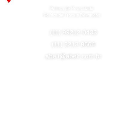
Americanópolis - São Paulo - SP - 04427-000
Política de Privacidade
Política de Troca e Devolução
Fale Conosco
(11) 99212-0433
(11) 3213-9664
abelt@abelt.com.br
Selos de Segurança
Formas de Envio
Motoboy, Utilitário ou Caminhão!
(Lalamove, Correios ou 400+ Transportadoras)
Entrega para todo Brasil!
Formas de Pagamento