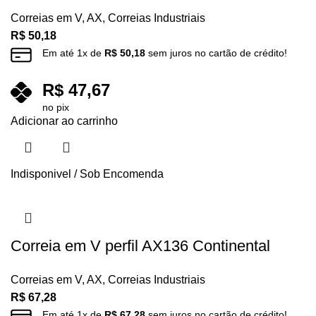
Correias em V
,
AX
,
Correias Industriais
R$
50,18
Em até
1
x de
R$
50,18
sem juros no cartão de crédito!
R$
47,67
no pix
Adicionar ao carrinho
Indisponivel / Sob Encomenda
Correia em V perfil AX136 Continental
Correias em V
,
AX
,
Correias Industriais
R$
67,28
Em até
1
x de
R$
67,28
sem juros no cartão de crédito!