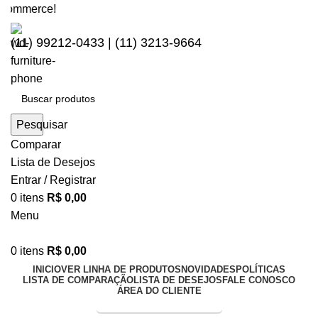
merce!
(11) 99212-0433 | (11) 3213-9664
Pesquisar
Comparar
Lista de Desejos
Entrar / Registrar
0
itens
R$
0,00
Menu
0
itens
R$
0,00
INICIO
VER LINHA DE PRODUTOS
NOVIDADES
POLÍTICAS
LISTA DE COMPARAÇÃO
LISTA DE DESEJOS
FALE CONOSCO
ÁREA DO CLIENTE
Entrega Expressa p/ todo Brasil!