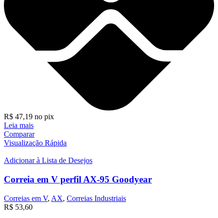
R$
47,19
no pix
Leia mais
Comparar
Visualização Rápida
Adicionar à Lista de Desejos
Correia em V perfil AX-95 Goodyear
Correias em V
,
AX
,
Correias Industriais
R$
53,60