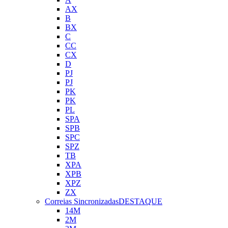
AX
B
BX
C
CC
CX
D
PJ
PJ
PK
PK
PL
SPA
SPB
SPC
SPZ
TB
XPA
XPB
XPZ
ZX
Correias Sincronizadas
DESTAQUE
14M
2M