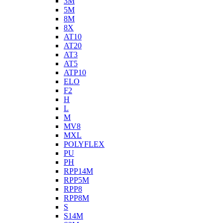
3M
5M
8M
8X
AT10
AT20
AT3
AT5
ATP10
ELO
F2
H
L
M
MV8
MXL
POLYFLEX
PU
PH
RPP14M
RPP5M
RPP8
RPP8M
S
S14M