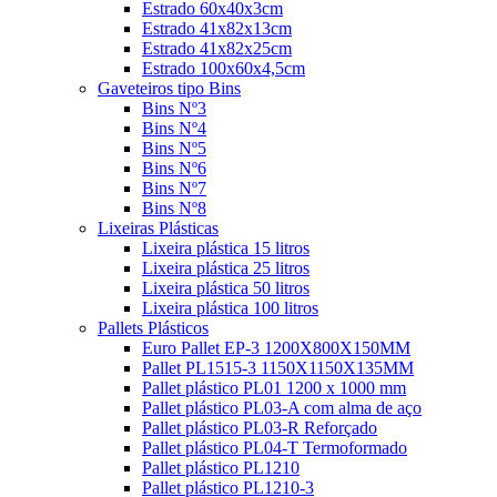
Estrado 60x40x3cm
Estrado 41x82x13cm
Estrado 41x82x25cm
Estrado 100x60x4,5cm
Gaveteiros tipo Bins
Bins Nº3
Bins Nº4
Bins Nº5
Bins Nº6
Bins Nº7
Bins Nº8
Lixeiras Plásticas
Lixeira plástica 15 litros
Lixeira plástica 25 litros
Lixeira plástica 50 litros
Lixeira plástica 100 litros
Pallets Plásticos
Euro Pallet EP-3 1200X800X150MM
Pallet PL1515-3 1150X1150X135MM
Pallet plástico PL01 1200 x 1000 mm
Pallet plástico PL03-A com alma de aço
Pallet plástico PL03-R Reforçado
Pallet plástico PL04-T Termoformado
Pallet plástico PL1210
Pallet plástico PL1210-3