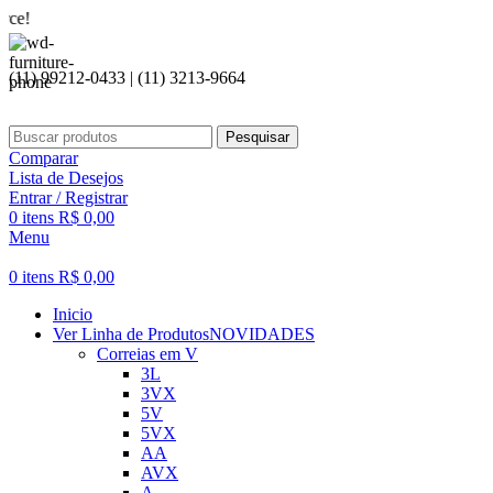
Seja bem
(11) 99212-0433 | (11) 3213-9664
Pesquisar
Comparar
Lista de Desejos
Entrar / Registrar
0
itens
R$
0,00
Menu
0
itens
R$
0,00
Inicio
Ver Linha de Produtos
NOVIDADES
Correias em V
3L
3VX
5V
5VX
AA
AVX
A