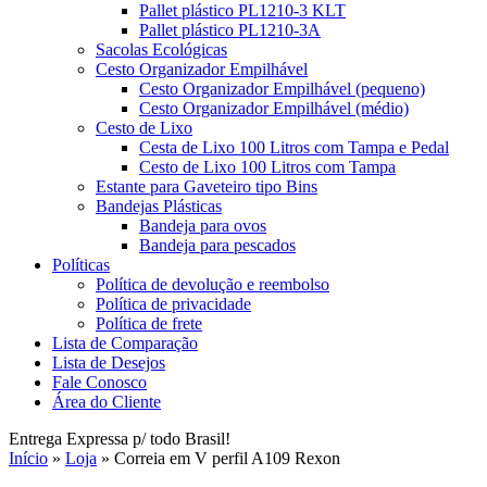
Pallet plástico PL1210-3 KLT
Pallet plástico PL1210-3A
Sacolas Ecológicas
Cesto Organizador Empilhável
Cesto Organizador Empilhável (pequeno)
Cesto Organizador Empilhável (médio)
Cesto de Lixo
Cesta de Lixo 100 Litros com Tampa e Pedal
Cesto de Lixo 100 Litros com Tampa
Estante para Gaveteiro tipo Bins
Bandejas Plásticas
Bandeja para ovos
Bandeja para pescados
Políticas
Política de devolução e reembolso
Política de privacidade
Política de frete
Lista de Comparação
Lista de Desejos
Fale Conosco
Área do Cliente
Entrega Expressa p/ todo Brasil!
Início
»
Loja
»
Correia em V perfil A109 Rexon