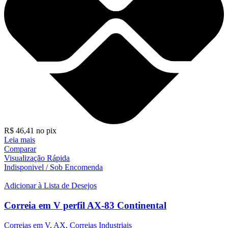
R$
46,41
no pix
Leia mais
Comparar
Visualização Rápida
Indisponivel / Sob Encomenda
Adicionar à Lista de Desejos
Correia em V perfil AX-83 Continental
Correias em V
,
AX
,
Correias Industriais