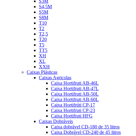
S3M
S4,5M
S5M
S8M
T10
T2
T2,5
T20
T5
TT5
XH
XL
XXH
Caixas Plásticas
Caixas Agricolas
Caixa Hortifruti AB-46L
Caixa Hortifruti AB-47L
Caixa Hortifruti AB-50L
Caixa Hortifruti AB-60L
Caixa Hortifrúti CP-17
Caixa Hortifruti CP-23
Caixa Hortifruti HFG
Caixas Dobráveis
Caixa dobrável CD-180 de 35 litros
Caixa Dobrável CD-240 de 45 litros