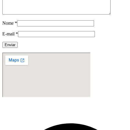
Nome
*
E-mail
*
Fabricante de Produtos Plásticos com atendimento em abrangência
nacional!