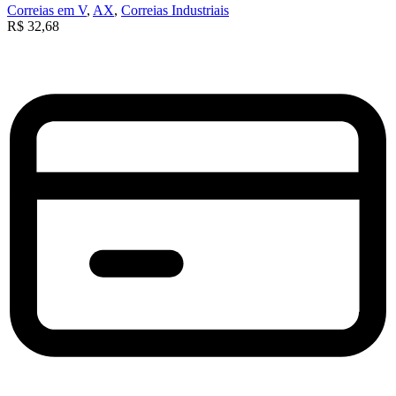
Correias em V
,
AX
,
Correias Industriais
R$
32,68