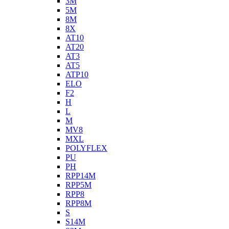
3M
5M
8M
8X
AT10
AT20
AT3
AT5
ATP10
ELO
F2
H
L
M
MV8
MXL
POLYFLEX
PU
PH
RPP14M
RPP5M
RPP8
RPP8M
S
S14M