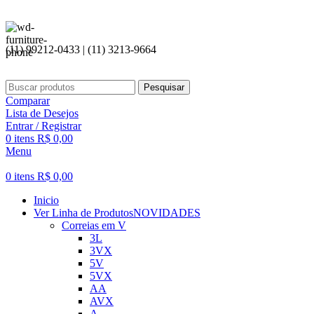
(11) 99212-0433 | (11) 3213-9664
Pesquisar
Comparar
Lista de Desejos
Entrar / Registrar
0
itens
R$
0,00
Menu
0
itens
R$
0,00
Inicio
Ver Linha de Produtos
NOVIDADES
Correias em V
3L
3VX
5V
5VX
AA
AVX
A