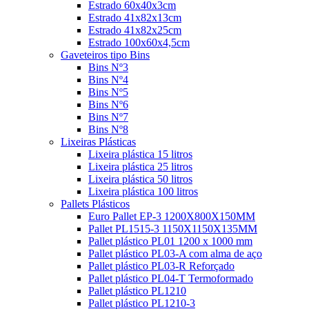
Estrado 60x40x3cm
Estrado 41x82x13cm
Estrado 41x82x25cm
Estrado 100x60x4,5cm
Gaveteiros tipo Bins
Bins Nº3
Bins Nº4
Bins Nº5
Bins Nº6
Bins Nº7
Bins Nº8
Lixeiras Plásticas
Lixeira plástica 15 litros
Lixeira plástica 25 litros
Lixeira plástica 50 litros
Lixeira plástica 100 litros
Pallets Plásticos
Euro Pallet EP-3 1200X800X150MM
Pallet PL1515-3 1150X1150X135MM
Pallet plástico PL01 1200 x 1000 mm
Pallet plástico PL03-A com alma de aço
Pallet plástico PL03-R Reforçado
Pallet plástico PL04-T Termoformado
Pallet plástico PL1210
Pallet plástico PL1210-3