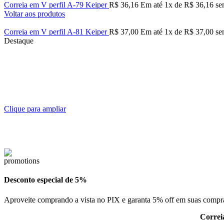
Correia em V perfil A-79 Keiper
R$
36,16
Em até
1
x de
R$
36,16
sem
Voltar aos produtos
Correia em V perfil A-81 Keiper
R$
37,00
Em até
1
x de
R$
37,00
sem
Destaque
Clique para ampliar
Desconto especial de 5%
Aproveite comprando a vista no PIX e garanta 5% off em suas compr
Correi