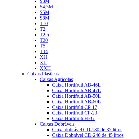
S3M
S4,5M
S5M
S8M
T10
T2
T2,5
T20
T5
TT5
XH
XL
XXH
Caixas Plásticas
Caixas Agricolas
Caixa Hortifruti AB-46L
Caixa Hortifruti AB-47L
Caixa Hortifruti AB-50L
Caixa Hortifruti AB-60L
Caixa Hortifrúti CP-17
Caixa Hortifruti CP-23
Caixa Hortifruti HFG
Caixas Dobráveis
Caixa dobrável CD-180 de 35 litros
Caixa Dobrável CD-240 de 45 litros