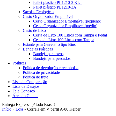
Pallet plástico PL1210-3 KLT
Pallet plástico PL1210-3A
Sacolas Ecológicas
Cesto Organizador Empilhável
Cesto Organizador Empilhável (pequeno)
Cesto Organizador Empilhável (médio)
Cesto de Lixo
Cesta de Lixo 100 Litros com Tampa e Pedal
Cesto de Lixo 100 Litros com Tampa
Estante para Gaveteiro tipo Bins
Bandejas Plásticas
Bandeja para ovos
Bandeja para pescados
Políticas
Política de devolução e reembolso
Política de privacidade
Política de frete
Lista de Comparação
Lista de Desejos
Fale Conosco
Área do Cliente
Entrega Expressa p/ todo Brasil!
Início
»
Loja
»
Correia em V perfil A-80 Keiper