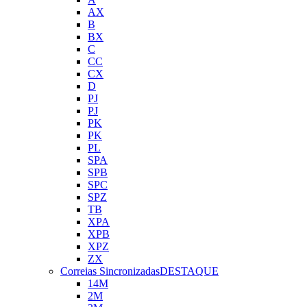
AX
B
BX
C
CC
CX
D
PJ
PJ
PK
PK
PL
SPA
SPB
SPC
SPZ
TB
XPA
XPB
XPZ
ZX
Correias Sincronizadas
DESTAQUE
14M
2M