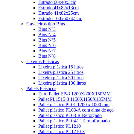
Estrado 60x40x3cm
Estrado 41x82x13cm
Estrado 41x82x25cm
Estrado 100x60x4,5cm
Gaveteiros tipo Bins
Bins Nº3
Bins Nº4
Bins Nº5
Bins Nº6
Bins Nº7
Bins Nº8
Lixeiras Plásticas
Lixeira plástica 15 litros
Lixeira plástica 25 litros
Lixeira plástica 50 litros
Lixeira plástica 100 litros
Pallets Plásticos
Euro Pallet EP-3 1200X800X150MM
Pallet PL1515-3 1150X1150X135MM
Pallet plástico PL01 1200 x 1000 mm
Pallet plástico PL03-A com alma de aço
Pallet plástico PL03-R Reforçado
Pallet plástico PL04-T Termoformado
Pallet plástico PL1210
Pallet plástico PL1210-3