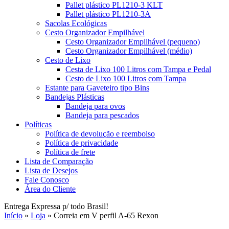
Pallet plástico PL1210-3 KLT
Pallet plástico PL1210-3A
Sacolas Ecológicas
Cesto Organizador Empilhável
Cesto Organizador Empilhável (pequeno)
Cesto Organizador Empilhável (médio)
Cesto de Lixo
Cesta de Lixo 100 Litros com Tampa e Pedal
Cesto de Lixo 100 Litros com Tampa
Estante para Gaveteiro tipo Bins
Bandejas Plásticas
Bandeja para ovos
Bandeja para pescados
Políticas
Política de devolução e reembolso
Política de privacidade
Política de frete
Lista de Comparação
Lista de Desejos
Fale Conosco
Área do Cliente
Entrega Expressa p/ todo Brasil!
Início
»
Loja
»
Correia em V perfil A-65 Rexon