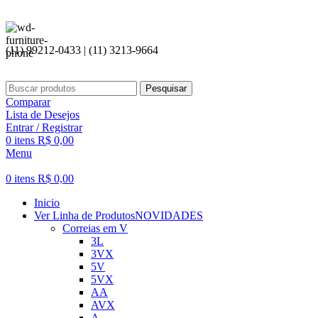
(11) 99212-0433 | (11) 3213-9664
Pesquisar
Comparar
Lista de Desejos
Entrar / Registrar
0
itens
R$
0,00
Menu
0
itens
R$
0,00
Inicio
Ver Linha de Produtos
NOVIDADES
Correias em V
3L
3VX
5V
5VX
AA
AVX
A