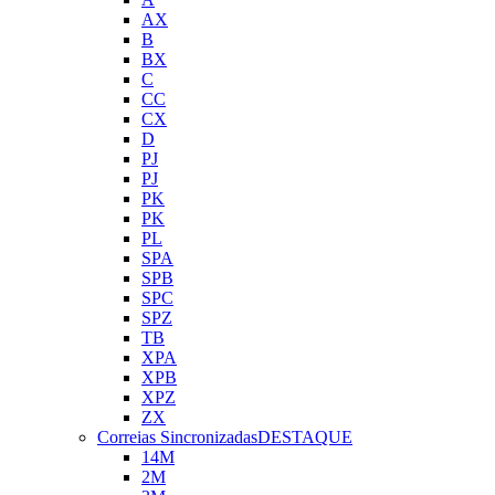
AX
B
BX
C
CC
CX
D
PJ
PJ
PK
PK
PL
SPA
SPB
SPC
SPZ
TB
XPA
XPB
XPZ
ZX
Correias Sincronizadas
DESTAQUE
14M
2M