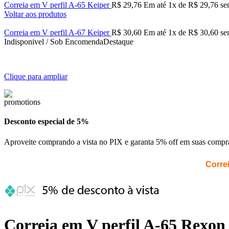
Correia em V perfil A-65 Keiper
R$
29,76
Em até
1
x de
R$
29,76
sem
Voltar aos produtos
Correia em V perfil A-67 Keiper
R$
30,60
Em até
1
x de
R$
30,60
sem
Indisponivel / Sob Encomenda
Destaque
Clique para ampliar
Desconto especial de 5%
Aproveite comprando a vista no PIX e garanta 5% off em suas compr
Correi
Correia em V perfil A-65 Rexon