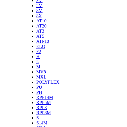
3M
5M
8M
8X
AT10
AT20
AT3
AT5
ATP10
ELO
F2
H
L
M
MV8
MXL
POLYFLEX
PU
PH
RPP14M
RPP5M
RPP8
RPP8M
S
S14M