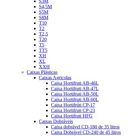
S3M
S4,5M
S5M
S8M
T10
T2
T2,5
T20
T5
TT5
XH
XL
XXH
Caixas Plásticas
Caixas Agricolas
Caixa Hortifruti AB-46L
Caixa Hortifruti AB-47L
Caixa Hortifruti AB-50L
Caixa Hortifruti AB-60L
Caixa Hortifrúti CP-17
Caixa Hortifruti CP-23
Caixa Hortifruti HFG
Caixas Dobráveis
Caixa dobrável CD-180 de 35 litros
Caixa Dobrável CD-240 de 45 litros