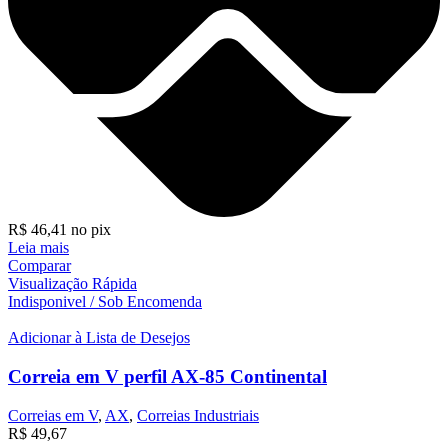
R$
46,41
no pix
Leia mais
Comparar
Visualização Rápida
Indisponivel / Sob Encomenda
Adicionar à Lista de Desejos
Correia em V perfil AX-85 Continental
Correias em V
,
AX
,
Correias Industriais
R$
49,67