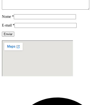
Nome
*
E-mail
*
Fabricante de Produtos Plásticos com atendimento em abrangência
nacional!