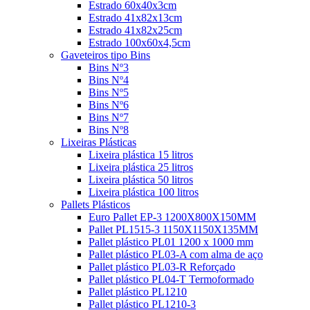
Estrado 60x40x3cm
Estrado 41x82x13cm
Estrado 41x82x25cm
Estrado 100x60x4,5cm
Gaveteiros tipo Bins
Bins Nº3
Bins Nº4
Bins Nº5
Bins Nº6
Bins Nº7
Bins Nº8
Lixeiras Plásticas
Lixeira plástica 15 litros
Lixeira plástica 25 litros
Lixeira plástica 50 litros
Lixeira plástica 100 litros
Pallets Plásticos
Euro Pallet EP-3 1200X800X150MM
Pallet PL1515-3 1150X1150X135MM
Pallet plástico PL01 1200 x 1000 mm
Pallet plástico PL03-A com alma de aço
Pallet plástico PL03-R Reforçado
Pallet plástico PL04-T Termoformado
Pallet plástico PL1210
Pallet plástico PL1210-3