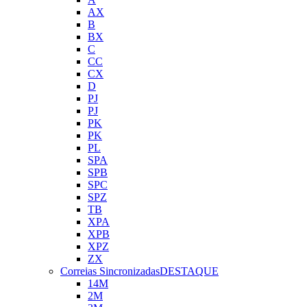
AX
B
BX
C
CC
CX
D
PJ
PJ
PK
PK
PL
SPA
SPB
SPC
SPZ
TB
XPA
XPB
XPZ
ZX
Correias Sincronizadas
DESTAQUE
14M
2M