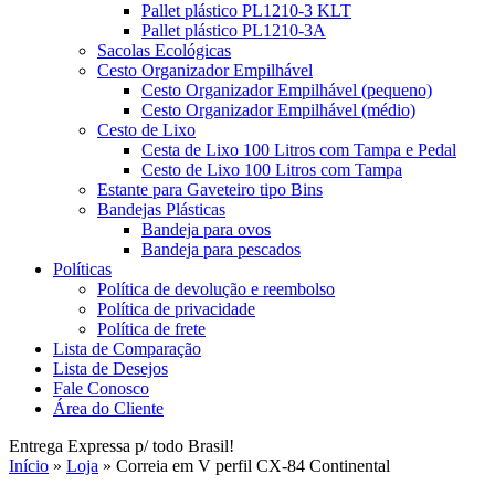
Pallet plástico PL1210-3 KLT
Pallet plástico PL1210-3A
Sacolas Ecológicas
Cesto Organizador Empilhável
Cesto Organizador Empilhável (pequeno)
Cesto Organizador Empilhável (médio)
Cesto de Lixo
Cesta de Lixo 100 Litros com Tampa e Pedal
Cesto de Lixo 100 Litros com Tampa
Estante para Gaveteiro tipo Bins
Bandejas Plásticas
Bandeja para ovos
Bandeja para pescados
Políticas
Política de devolução e reembolso
Política de privacidade
Política de frete
Lista de Comparação
Lista de Desejos
Fale Conosco
Área do Cliente
Entrega Expressa p/ todo Brasil!
Início
»
Loja
»
Correia em V perfil CX-84 Continental