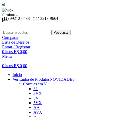
Seja bem
(11) 99212-0433 | (11) 3213-9664
Pesquisar
Comparar
Lista de Desejos
Entrar / Registrar
0
itens
R$
0,00
Menu
0
itens
R$
0,00
Inicio
Ver Linha de Produtos
NOVIDADES
Correias em V
3L
3VX
5V
5VX
AA
AVX
A