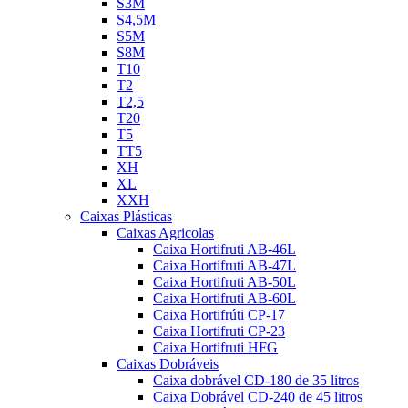
S3M
S4,5M
S5M
S8M
T10
T2
T2,5
T20
T5
TT5
XH
XL
XXH
Caixas Plásticas
Caixas Agricolas
Caixa Hortifruti AB-46L
Caixa Hortifruti AB-47L
Caixa Hortifruti AB-50L
Caixa Hortifruti AB-60L
Caixa Hortifrúti CP-17
Caixa Hortifruti CP-23
Caixa Hortifruti HFG
Caixas Dobráveis
Caixa dobrável CD-180 de 35 litros
Caixa Dobrável CD-240 de 45 litros