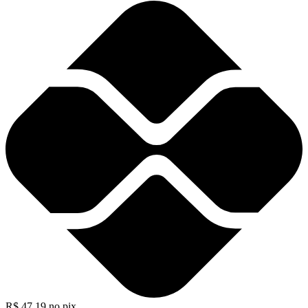
R$
47,19
no pix