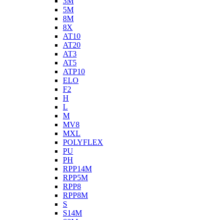
3M
5M
8M
8X
AT10
AT20
AT3
AT5
ATP10
ELO
F2
H
L
M
MV8
MXL
POLYFLEX
PU
PH
RPP14M
RPP5M
RPP8
RPP8M
S
S14M