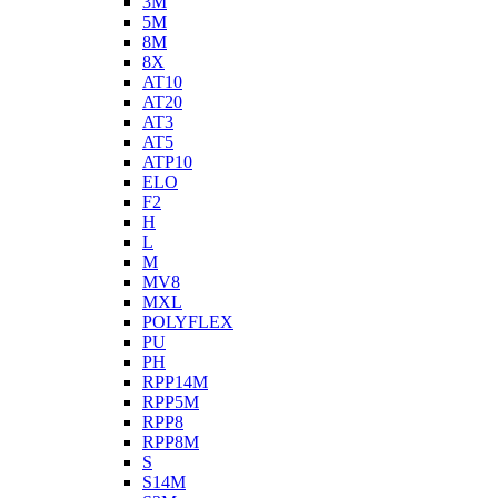
3M
5M
8M
8X
AT10
AT20
AT3
AT5
ATP10
ELO
F2
H
L
M
MV8
MXL
POLYFLEX
PU
PH
RPP14M
RPP5M
RPP8
RPP8M
S
S14M