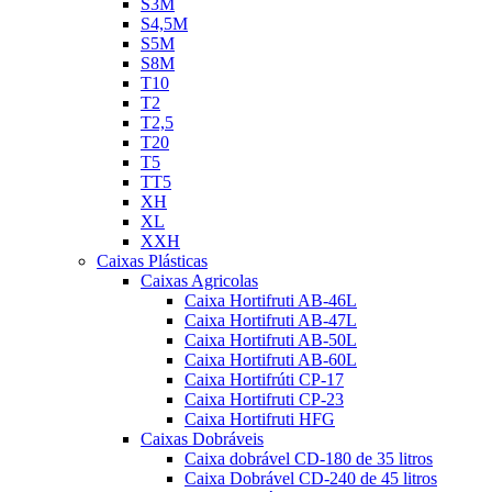
S3M
S4,5M
S5M
S8M
T10
T2
T2,5
T20
T5
TT5
XH
XL
XXH
Caixas Plásticas
Caixas Agricolas
Caixa Hortifruti AB-46L
Caixa Hortifruti AB-47L
Caixa Hortifruti AB-50L
Caixa Hortifruti AB-60L
Caixa Hortifrúti CP-17
Caixa Hortifruti CP-23
Caixa Hortifruti HFG
Caixas Dobráveis
Caixa dobrável CD-180 de 35 litros
Caixa Dobrável CD-240 de 45 litros