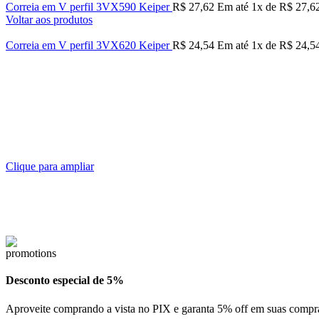
Correia em V perfil 3VX590 Keiper
R$
27,62
Em até
1
x de
R$
27,6
Voltar aos produtos
Correia em V perfil 3VX620 Keiper
R$
24,54
Em até
1
x de
R$
24,5
Clique para ampliar
Desconto especial de 5%
Aproveite comprando a vista no PIX e garanta 5% off em suas compr