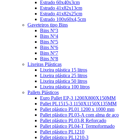
Estrado 60x40x3cm
Estrado 41x82x13cm
Estrado 41x82x25cm
Estrado 100x60x4,5cm
Gaveteiros tipo Bins
Bins Nº3
Bins Nº4
Bins Nº5
Bins Nº6
Bins Nº7
Bins Nº8
Lixeiras Plásticas
Lixeira plástica 15 litros
Lixeira plástica 25 litros
Lixeira plástica 50 litros
Lixeira plástica 100 litros
Pallets Plásticos
Euro Pallet EP-3 1200X800X150MM
Pallet PL1515-3 1150X1150X135MM
Pallet plástico PL01 1200 x 1000 mm
Pallet plástico PL03-A com alma de aço
Pallet plástico PL03-R Reforçado
Pallet plástico PL04-T Termoformado
Pallet plástico PL1210
Pallet plástico PL1210-3