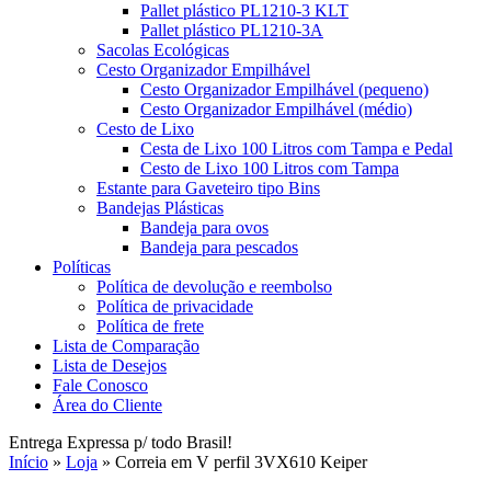
Pallet plástico PL1210-3 KLT
Pallet plástico PL1210-3A
Sacolas Ecológicas
Cesto Organizador Empilhável
Cesto Organizador Empilhável (pequeno)
Cesto Organizador Empilhável (médio)
Cesto de Lixo
Cesta de Lixo 100 Litros com Tampa e Pedal
Cesto de Lixo 100 Litros com Tampa
Estante para Gaveteiro tipo Bins
Bandejas Plásticas
Bandeja para ovos
Bandeja para pescados
Políticas
Política de devolução e reembolso
Política de privacidade
Política de frete
Lista de Comparação
Lista de Desejos
Fale Conosco
Área do Cliente
Entrega Expressa p/ todo Brasil!
Início
»
Loja
»
Correia em V perfil 3VX610 Keiper