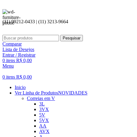
(11) 99212-0433 | (11) 3213-9664
Pesquisar
Comparar
Lista de Desejos
Entrar / Registrar
0
itens
R$
0,00
Menu
0
itens
R$
0,00
Inicio
Ver Linha de Produtos
NOVIDADES
Correias em V
3L
3VX
5V
5VX
AA
AVX
A