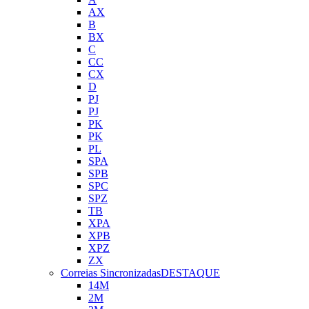
AX
B
BX
C
CC
CX
D
PJ
PJ
PK
PK
PL
SPA
SPB
SPC
SPZ
TB
XPA
XPB
XPZ
ZX
Correias Sincronizadas
DESTAQUE
14M
2M