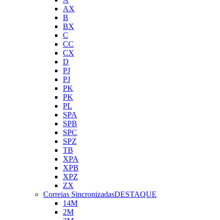
AX
B
BX
C
CC
CX
D
PJ
PJ
PK
PK
PL
SPA
SPB
SPC
SPZ
TB
XPA
XPB
XPZ
ZX
Correias Sincronizadas
DESTAQUE
14M
2M