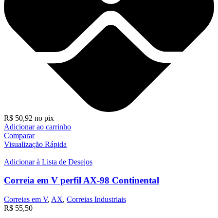
R$
50,92
no pix
Adicionar ao carrinho
Comparar
Visualização Rápida
Adicionar à Lista de Desejos
Correia em V perfil AX-98 Continental
Correias em V
,
AX
,
Correias Industriais
R$
55,50