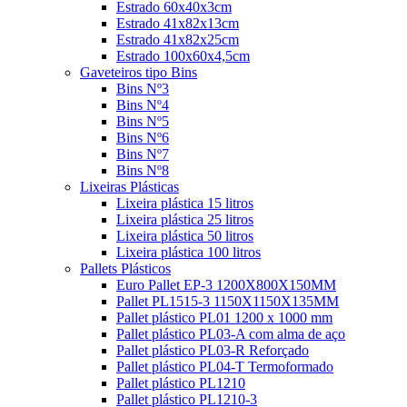
Estrado 60x40x3cm
Estrado 41x82x13cm
Estrado 41x82x25cm
Estrado 100x60x4,5cm
Gaveteiros tipo Bins
Bins Nº3
Bins Nº4
Bins Nº5
Bins Nº6
Bins Nº7
Bins Nº8
Lixeiras Plásticas
Lixeira plástica 15 litros
Lixeira plástica 25 litros
Lixeira plástica 50 litros
Lixeira plástica 100 litros
Pallets Plásticos
Euro Pallet EP-3 1200X800X150MM
Pallet PL1515-3 1150X1150X135MM
Pallet plástico PL01 1200 x 1000 mm
Pallet plástico PL03-A com alma de aço
Pallet plástico PL03-R Reforçado
Pallet plástico PL04-T Termoformado
Pallet plástico PL1210
Pallet plástico PL1210-3