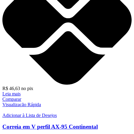
R$
46,63
no pix
Leia mais
Comparar
Visualização Rápida
Adicionar à Lista de Desejos
Correia em V perfil AX-95 Continental