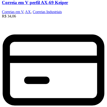
Correia em V perfil AX-69 Keiper
Correias em V
,
AX
,
Correias Industriais
R$
34,06