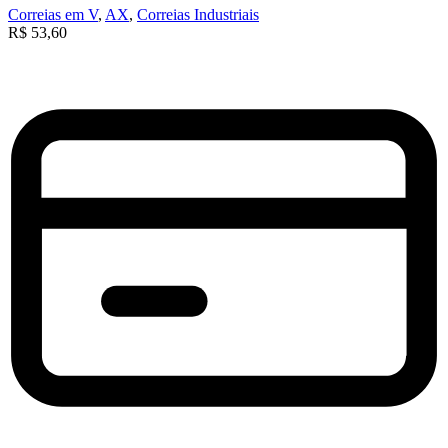
Correias em V
,
AX
,
Correias Industriais
R$
53,60