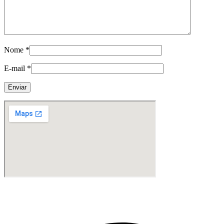
Nome
*
E-mail
*
Fabricante de Produtos Plásticos com atendimento em abrangência
nacional!