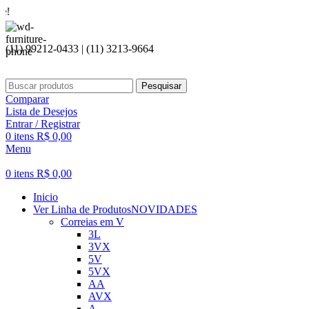
Seja bem
(11) 99212-0433 | (11) 3213-9664
Pesquisar
Comparar
Lista de Desejos
Entrar / Registrar
0
itens
R$
0,00
Menu
0
itens
R$
0,00
Inicio
Ver Linha de Produtos
NOVIDADES
Correias em V
3L
3VX
5V
5VX
AA
AVX
A