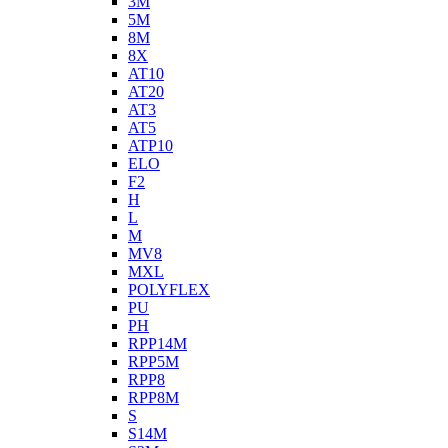
3M
5M
8M
8X
AT10
AT20
AT3
AT5
ATP10
ELO
F2
H
L
M
MV8
MXL
POLYFLEX
PU
PH
RPP14M
RPP5M
RPP8
RPP8M
S
S14M