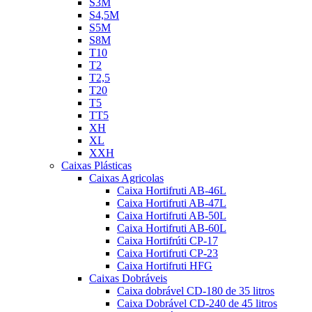
S3M
S4,5M
S5M
S8M
T10
T2
T2,5
T20
T5
TT5
XH
XL
XXH
Caixas Plásticas
Caixas Agricolas
Caixa Hortifruti AB-46L
Caixa Hortifruti AB-47L
Caixa Hortifruti AB-50L
Caixa Hortifruti AB-60L
Caixa Hortifrúti CP-17
Caixa Hortifruti CP-23
Caixa Hortifruti HFG
Caixas Dobráveis
Caixa dobrável CD-180 de 35 litros
Caixa Dobrável CD-240 de 45 litros