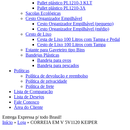
Pallet plástico PL1210-3 KLT
Pallet plástico PL1210-3A
Sacolas Ecológicas
Cesto Organizador Empilhável
Cesto Organizador Empilhável (pequeno)
Cesto Organizador Empilhável (médio)
Cesto de Lixo
Cesta de Lixo 100 Litros com Tampa e Pedal
Cesto de Lixo 100 Litros com Tampa
Estante para Gaveteiro tipo Bins
Bandejas Plásticas
Bandeja para ovos
Bandeja para pescados
Políticas
Política de devolução e reembolso
Política de privacidade
Política de frete
Lista de Comparação
Lista de Desejos
Fale Conosco
Área do Cliente
Entrega Expressa p/ todo Brasil!
Início
»
Loja
»
CORREIA EM V 5V1120 KEIPER