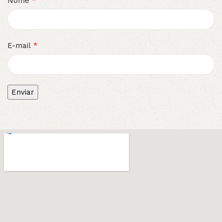
*
Nome
*
E-mail