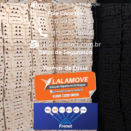
Política de Troca e Devolução
Fale Conosco
(11) 99212-0433
(11) 3213-9664
abelt@abelt.com.br
Selos de Segurança
Formas de Envio