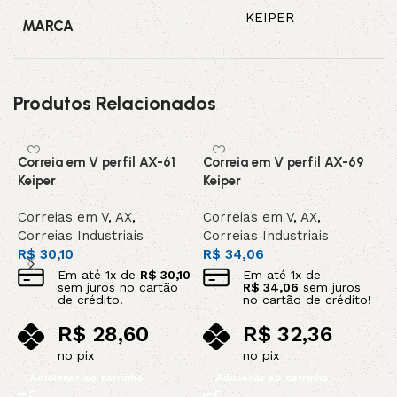
KEIPER
MARCA
Produtos Relacionados
Correia em V perfil AX-61
Correia em V perfil AX-69
C
Keiper
Keiper
K
Correias em V
,
AX
,
Correias em V
,
AX
,
C
Correias Industriais
Correias Industriais
C
R$
30,10
R$
34,06
R
Em até
1
x de
R$
30,10
Em até
1
x de
sem juros no cartão
R$
34,06
sem juros
de crédito!
no cartão de crédito!
R$
28,60
R$
32,36
no pix
no pix
Adicionar ao carrinho
Adicionar ao carrinho