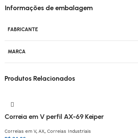
Informações de embalagem
3L
3VX
FABRICANTE
A
AX
MARCA
CX
D
Produtos Relacionados
PL
SPA
XPA
XPB
Correia em V perfil AX-69 Keiper
Correias em V
,
AX
,
Correias Industriais