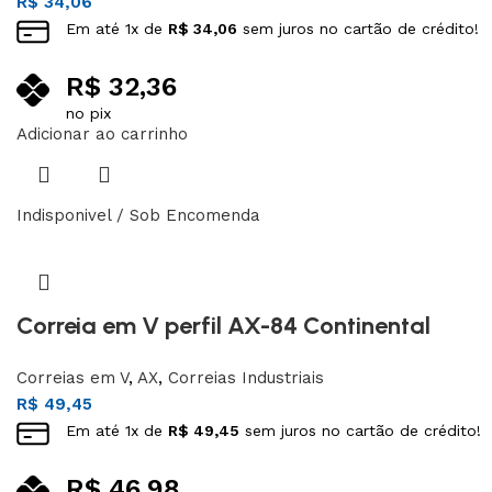
R$
34,06
Em até
1
x de
R$
34,06
sem juros no cartão de crédito!
R$
32,36
no pix
Adicionar ao carrinho
Indisponivel / Sob Encomenda
Correia em V perfil AX-84 Continental
Correias em V
,
AX
,
Correias Industriais
R$
49,45
Em até
1
x de
R$
49,45
sem juros no cartão de crédito!
R$
46,98