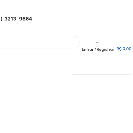
11) 3213-9664
R$
0,00
Entrar / Registrar
Entrega Expressa p/ todo Brasil!