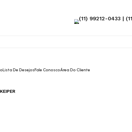
(11) 99212-0433 | (
ão
Lista De Desejos
Fale Conosco
Área Do Cliente
KEIPER