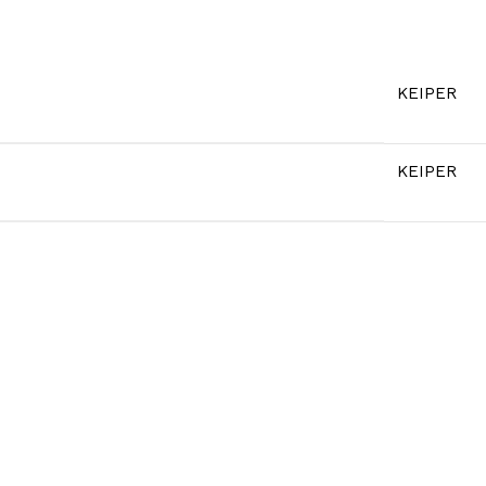
KEIPER
5V
5VX
AA
B
BX
C
KEIPER
PJ
PJ
PK
SPB
SPC
SP
XPZ
ZX