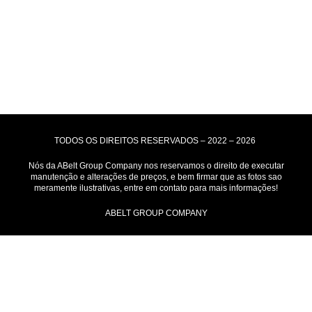
Motoboy, Utilitário ou Caminhão!
(Lalamove, Correios ou 400+ Transportadoras)
Entrega para todo Brasil!
Formas de Pagamento
TODOS OS DIREITOS RESERVADOS – 2022 – 2026
Nós da ABelt Group Company nos reservamos o direito de executar
manutenção e alterações de preços, e bem firmar que as fotos sao
meramente ilustrativas, entre em contato para mais informações!
ABELT GROUP COMPANY
Loja
Filtros
Lista de Desejos
0
itens
Carrinho