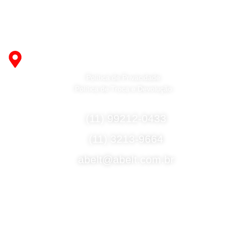
Fabricante de Produtos Plásticos com atendimento em
abrangência nacional!
R. Desembargador Olavo Ferreira Prado, 565 A -
Americanópolis - São Paulo - SP - 04427-000
Política de Privacidade
Política de Troca e Devolução
Fale Conosco
(11) 99212-0433
(11) 3213-9664
abelt@abelt.com.br
Selos de Segurança
Formas de Envio