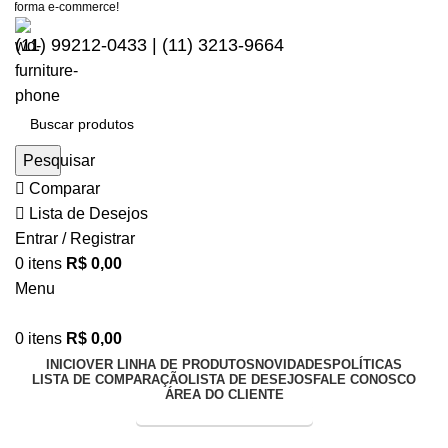
taforma e-commerce!
(11) 99212-0433 | (11) 3213-9664
Pesquisar
Comparar
Lista de Desejos
Entrar / Registrar
0
itens
R$
0,00
Menu
0
itens
R$
0,00
INICIO
VER LINHA DE PRODUTOS
NOVIDADES
POLÍTICAS
LISTA DE COMPARAÇÃO
LISTA DE DESEJOS
FALE CONOSCO
ÁREA DO CLIENTE
Entrega Expressa p/ todo Brasil!