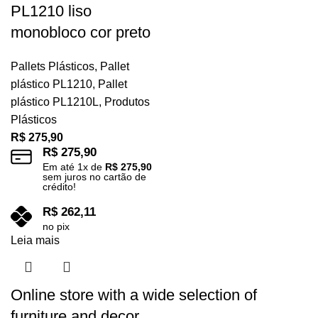
PL1210 liso
monobloco cor preto
Pallets Plásticos
,
Pallet
plástico PL1210
,
Pallet
plástico PL1210L
,
Produtos
Plásticos
R$
275,90
R$
275,90
Em até
1
x de
R$
275,90
sem juros no cartão de
crédito!
R$
262,11
no pix
Leia mais
Online store with a wide selection of
furniture and decor