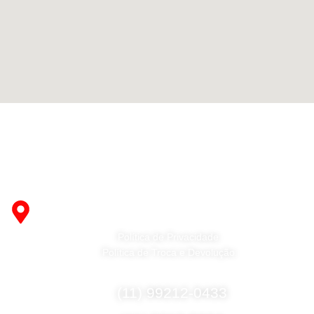
Fabricante de Produtos Plásticos com atendimento em
abrangência nacional!
R. Desembargador Olavo Ferreira Prado, 565 A -
Americanópolis - São Paulo - SP - 04427-000
Política de Privacidade
Política de Troca e Devolução
Fale Conosco
(11) 99212-0433