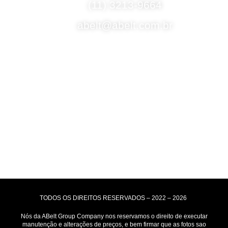
(11) 3213-9664
abelt@abelt.com.br
Selos de Segurança
Formas de Envio
Motoboy, Utilitário ou Caminhão!
(Lalamove, Correios ou 400+ Transportadoras)
Entrega para todo Brasil!
Formas de Pagamento
TODOS OS DIREITOS RESERVADOS – 2022 – 2026
Nós da ABelt Group Company nos reservamos o direito de executar
manutenção e alterações de preços, e bem firmar que as fotos sao