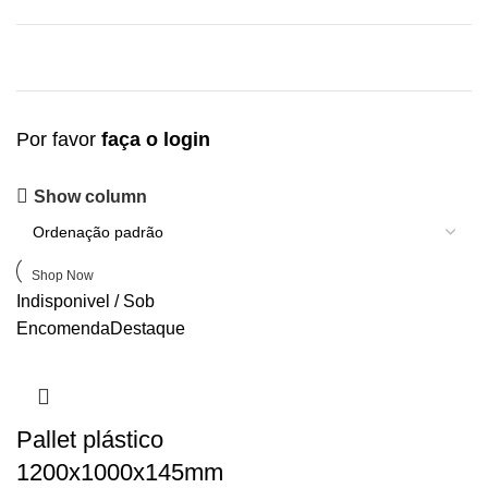
Por favor
faça o login
Upholstered chair
Show column
Discount 10%
Shop Now
Indisponivel / Sob
Encomenda
Destaque
Pallet plástico
1200x1000x145mm