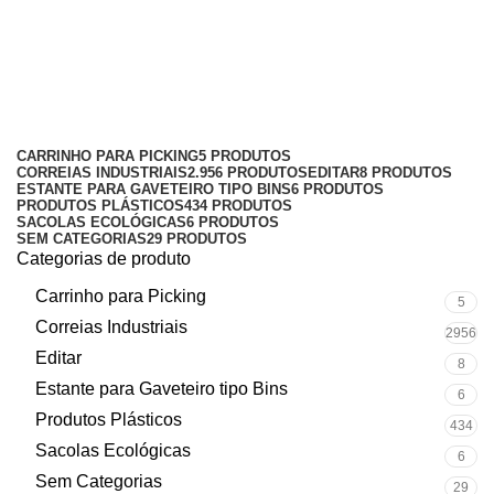
pallet de plástico liso
Categorias
CARRINHO PARA PICKING
5 PRODUTOS
CORREIAS INDUSTRIAIS
2.956 PRODUTOS
EDITAR
8 PRODUTOS
ESTANTE PARA GAVETEIRO TIPO BINS
6 PRODUTOS
PRODUTOS PLÁSTICOS
434 PRODUTOS
SACOLAS ECOLÓGICAS
6 PRODUTOS
SEM CATEGORIAS
29 PRODUTOS
Categorias de produto
Carrinho para Picking
5
Correias Industriais
2956
Editar
8
Estante para Gaveteiro tipo Bins
6
Produtos Plásticos
434
Sacolas Ecológicas
6
Sem Categorias
29