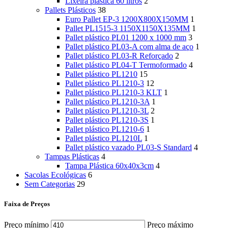
Lixeira plástica 60 litros
2
Pallets Plásticos
38
Euro Pallet EP-3 1200X800X150MM
1
Pallet PL1515-3 1150X1150X135MM
1
Pallet plástico PL01 1200 x 1000 mm
3
Pallet plástico PL03-A com alma de aço
1
Pallet plástico PL03-R Reforçado
2
Pallet plástico PL04-T Termoformado
4
Pallet plástico PL1210
15
Pallet plástico PL1210-3
12
Pallet plástico PL1210-3 KLT
1
Pallet plástico PL1210-3A
1
Pallet plástico PL1210-3L
2
Pallet plástico PL1210-3S
1
Pallet plástico PL1210-6
1
Pallet plástico PL1210L
1
Pallet plástico vazado PL03-S Standard
4
Tampas Plásticas
4
Tampa Plástica 60x40x3cm
4
Sacolas Ecológicas
6
Sem Categorias
29
Faixa de Preços
Preço mínimo
Preço máximo