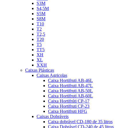
S3M
S4,5M
S5M
S8M
T10
T2
T2,5
T20
T5
TT5
XH
XL
XXH
Caixas Plásticas
Caixas Agricolas
Caixa Hortifruti AB-46L
Caixa Hortifruti AB-47L
Caixa Hortifruti AB-50L
Caixa Hortifruti AB-60L
Caixa Hortifrúti CP-17
Caixa Hortifruti CP-23
Caixa Hortifruti HFG
Caixas Dobráveis
Caixa dobrável CD-180 de 35 litros
Caixa Dobrável CD-240 de 45 litros