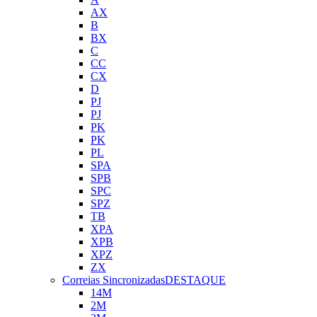
AX
B
BX
C
CC
CX
D
PJ
PJ
PK
PK
PL
SPA
SPB
SPC
SPZ
TB
XPA
XPB
XPZ
ZX
Correias Sincronizadas
DESTAQUE
14M
2M