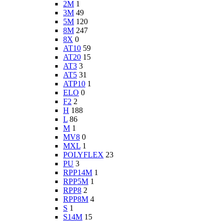
2M
1
3M
49
5M
120
8M
247
8X
0
AT10
59
AT20
15
AT3
3
AT5
31
ATP10
1
ELO
0
F2
2
H
188
L
86
M
1
MV8
0
MXL
1
POLYFLEX
23
PU
3
RPP14M
1
RPP5M
1
RPP8
2
RPP8M
4
S
1
S14M
15