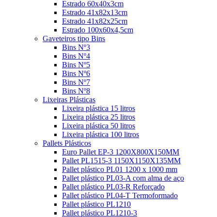
Estrado 60x40x3cm
Estrado 41x82x13cm
Estrado 41x82x25cm
Estrado 100x60x4,5cm
Gaveteiros tipo Bins
Bins Nº3
Bins Nº4
Bins Nº5
Bins Nº6
Bins Nº7
Bins Nº8
Lixeiras Plásticas
Lixeira plástica 15 litros
Lixeira plástica 25 litros
Lixeira plástica 50 litros
Lixeira plástica 100 litros
Pallets Plásticos
Euro Pallet EP-3 1200X800X150MM
Pallet PL1515-3 1150X1150X135MM
Pallet plástico PL01 1200 x 1000 mm
Pallet plástico PL03-A com alma de aço
Pallet plástico PL03-R Reforçado
Pallet plástico PL04-T Termoformado
Pallet plástico PL1210
Pallet plástico PL1210-3