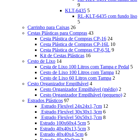
9
KLT-6435
5
RL-KLT-6435 com fundo liso
5
Carrinho para Caixas
26
Cestas Plásticas para Compras
43
Cesta Plástica de Compras CP-16
24
Cesta Plástica de Compras CP-16L
10
Cesta Plástica de Compras CP-6,5L
9
Kit de Cestas Plásticas
16
Cesto de Lixo
14
Cesta de Lixo 100 Litros com Tampa e Pedal
5
Cesto de Lixo 100 Litros com Tampa
12
Cesto de Lixo 60 Litros com Tampa
2
Cesto Organizador Empilhável
4
Cesto Organizador Empilhável (médio)
2
Cesto Organizador Empilhável (pequeno)
2
Estrados Plásticos
97
Estrado Flexível 24x24x1,7cm
12
Estrado Flexível 30x30x1,3cm
6
Estrado Flexível 50x50x1,7cm
8
Estrado 100x60x4,5cm
5
Estrado 40x40x13,5cm
3
Estrado 40x40x4,5cm
6
Estrado 40x40x9cm
3