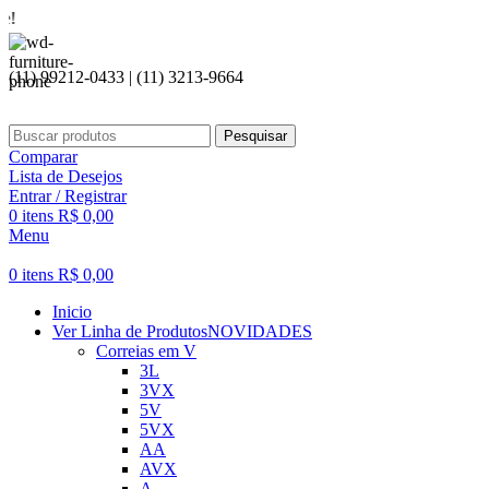
Seja be
(11) 99212-0433 | (11) 3213-9664
Pesquisar
Comparar
Lista de Desejos
Entrar / Registrar
0
itens
R$
0,00
Menu
0
itens
R$
0,00
Inicio
Ver Linha de Produtos
NOVIDADES
Correias em V
3L
3VX
5V
5VX
AA
AVX
A