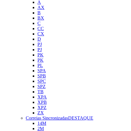
A
AX
B
BX
C
CC
CX
D
PJ
PJ
PK
PK
PL
SPA
SPB
SPC
SPZ
TB
XPA
XPB
XPZ
ZX
Correias Sincronizadas
DESTAQUE
14M
2M