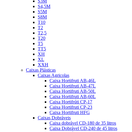
S3M
S4,5M
S5M
S8M
T10
T2
T2,5
T20
T5
TT5
XH
XL
XXH
Caixas Plásticas
Caixas Agricolas
Caixa Hortifruti AB-46L
Caixa Hortifruti AB-47L
Caixa Hortifruti AB-50L
Caixa Hortifruti AB-60L
Caixa Hortifrúti CP-17
Caixa Hortifruti CP-23
Caixa Hortifruti HFG
Caixas Dobráveis
Caixa dobrável CD-180 de 35 litros
Caixa Dobrável CD-240 de 45 litros