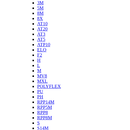
3M
5M
8M
8X
AT10
AT20
AT3
AT5
ATP10
ELO
F2
H
L
M
MV8
MXL
POLYFLEX
PU
PH
RPP14M
RPP5M
RPP8
RPP8M
S
S14M