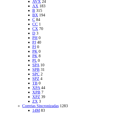
AVX
24
AX
183
B
315
BX
194
C
84
CC
1
CX
70
D
3
PH
0
PJ
40
PJ
0
PK
0
PK
8
PL
0
SPA
10
SPB
31
SPC
2
SPZ
4
TB
0
XPA
44
XPB
7
XPZ
39
ZX
3
Correias Sincronizadas
1283
14M
83