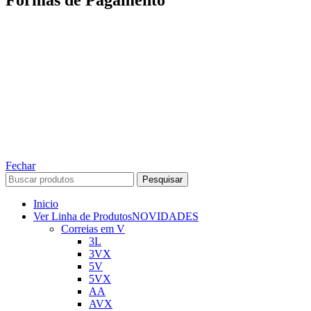
Formas de Pagamento
TODOS OS DIREITOS RESERVADOS – 2022 – 2026
Nós da ABelt Group Company nos reservamos o direito de executar manutenção e
alterações de preços, e bem firmar que as fotos sao meramente ilustrativas, entre em
contato para mais informações!
ABELT GROUP COMPANY
Fechar
Pesquisar
Inicio
Ver Linha de Produtos
NOVIDADES
Correias em V
3L
3VX
5V
5VX
AA
AVX