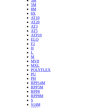
3M
5M
8M
8X
AT10
AT20
AT3
AT5
ATP10
ELO
F2
H
L
M
MV8
MXL
POLYFLEX
PU
PH
RPP14M
RPP5M
RPP8
RPP8M
S
S14M