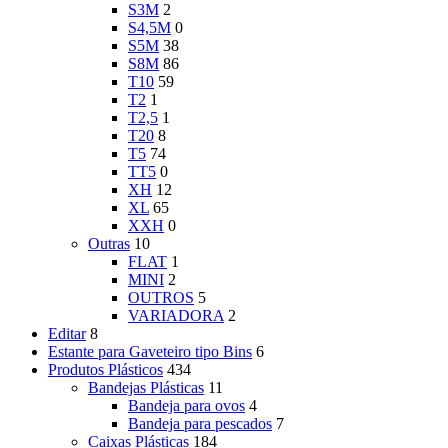
S3M
2
S4,5M
0
S5M
38
S8M
86
T10
59
T2
1
T2,5
1
T20
8
T5
74
TT5
0
XH
12
XL
65
XXH
0
Outras
10
FLAT
1
MINI
2
OUTROS
5
VARIADORA
2
Editar
8
Estante para Gaveteiro tipo Bins
6
Produtos Plásticos
434
Bandejas Plásticas
11
Bandeja para ovos
4
Bandeja para pescados
7
Caixas Plásticas
184