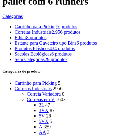
pallet com 6 runners
Categorias
Carrinho para Picking
5 produtos
Correias Industriais
2.956 produtos
Editar
8 produtos
Estante para Gaveteiro tipo Bins
6 produtos
Produtos Plásticos
434 produtos
Sacolas Ecológicas
6 produtos
Sem Categorias
29 produtos
Categorias de produto
Carrinho para Picking
5
Correias Industriais
2956
Correia Variadora
0
Correias em V
1603
3L
47
3VX
87
5V
28
5VX
5
A
359
AA
3