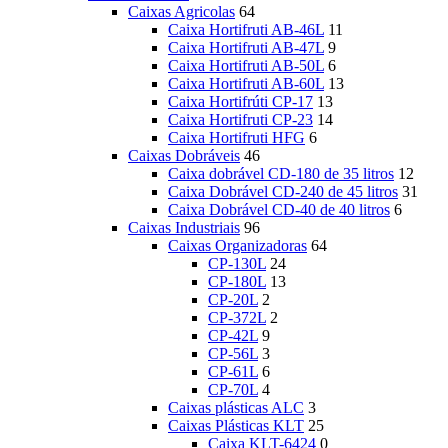
Caixas Agricolas
64
Caixa Hortifruti AB-46L
11
Caixa Hortifruti AB-47L
9
Caixa Hortifruti AB-50L
6
Caixa Hortifruti AB-60L
13
Caixa Hortifrúti CP-17
13
Caixa Hortifruti CP-23
14
Caixa Hortifruti HFG
6
Caixas Dobráveis
46
Caixa dobrável CD-180 de 35 litros
12
Caixa Dobrável CD-240 de 45 litros
31
Caixa Dobrável CD-40 de 40 litros
6
Caixas Industriais
96
Caixas Organizadoras
64
CP-130L
24
CP-180L
13
CP-20L
2
CP-372L
2
CP-42L
9
CP-56L
3
CP-61L
6
CP-70L
4
Caixas plásticas ALC
3
Caixas Plásticas KLT
25
Caixa KLT-6424
0