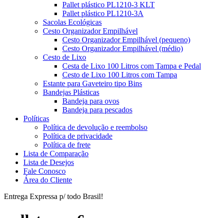
Pallet plástico PL1210-3 KLT
Pallet plástico PL1210-3A
Sacolas Ecológicas
Cesto Organizador Empilhável
Cesto Organizador Empilhável (pequeno)
Cesto Organizador Empilhável (médio)
Cesto de Lixo
Cesta de Lixo 100 Litros com Tampa e Pedal
Cesto de Lixo 100 Litros com Tampa
Estante para Gaveteiro tipo Bins
Bandejas Plásticas
Bandeja para ovos
Bandeja para pescados
Políticas
Política de devolução e reembolso
Política de privacidade
Política de frete
Lista de Comparação
Lista de Desejos
Fale Conosco
Área do Cliente
Entrega Expressa p/ todo Brasil!