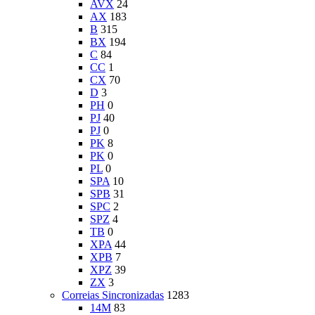
AVX
24
AX
183
B
315
BX
194
C
84
CC
1
CX
70
D
3
PH
0
PJ
40
PJ
0
PK
8
PK
0
PL
0
SPA
10
SPB
31
SPC
2
SPZ
4
TB
0
XPA
44
XPB
7
XPZ
39
ZX
3
Correias Sincronizadas
1283
14M
83