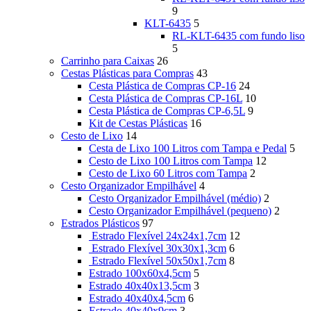
9
KLT-6435
5
RL-KLT-6435 com fundo liso
5
Carrinho para Caixas
26
Cestas Plásticas para Compras
43
Cesta Plástica de Compras CP-16
24
Cesta Plástica de Compras CP-16L
10
Cesta Plástica de Compras CP-6,5L
9
Kit de Cestas Plásticas
16
Cesto de Lixo
14
Cesta de Lixo 100 Litros com Tampa e Pedal
5
Cesto de Lixo 100 Litros com Tampa
12
Cesto de Lixo 60 Litros com Tampa
2
Cesto Organizador Empilhável
4
Cesto Organizador Empilhável (médio)
2
Cesto Organizador Empilhável (pequeno)
2
Estrados Plásticos
97
Estrado Flexível 24x24x1,7cm
12
Estrado Flexível 30x30x1,3cm
6
Estrado Flexível 50x50x1,7cm
8
Estrado 100x60x4,5cm
5
Estrado 40x40x13,5cm
3
Estrado 40x40x4,5cm
6
Estrado 40x40x9cm
3