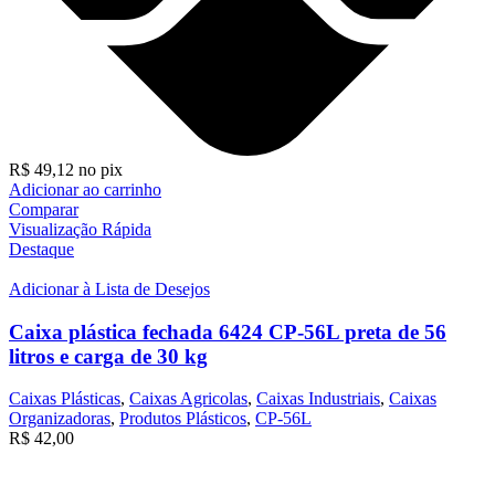
R$
49,12
no pix
Adicionar ao carrinho
Comparar
Visualização Rápida
Destaque
Adicionar à Lista de Desejos
Caixa plástica fechada 6424 CP-56L preta de 56
litros e carga de 30 kg
Caixas Plásticas
,
Caixas Agricolas
,
Caixas Industriais
,
Caixas
Organizadoras
,
Produtos Plásticos
,
CP-56L
R$
42,00