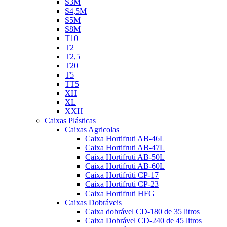
S3M
S4,5M
S5M
S8M
T10
T2
T2,5
T20
T5
TT5
XH
XL
XXH
Caixas Plásticas
Caixas Agricolas
Caixa Hortifruti AB-46L
Caixa Hortifruti AB-47L
Caixa Hortifruti AB-50L
Caixa Hortifruti AB-60L
Caixa Hortifrúti CP-17
Caixa Hortifruti CP-23
Caixa Hortifruti HFG
Caixas Dobráveis
Caixa dobrável CD-180 de 35 litros
Caixa Dobrável CD-240 de 45 litros