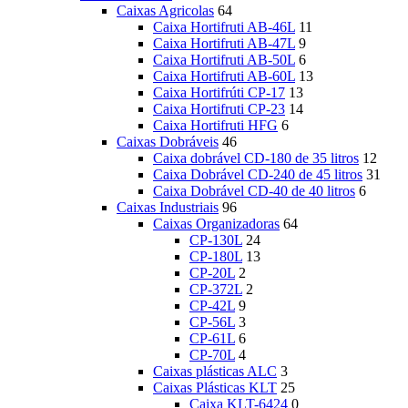
Caixas Agricolas
64
Caixa Hortifruti AB-46L
11
Caixa Hortifruti AB-47L
9
Caixa Hortifruti AB-50L
6
Caixa Hortifruti AB-60L
13
Caixa Hortifrúti CP-17
13
Caixa Hortifruti CP-23
14
Caixa Hortifruti HFG
6
Caixas Dobráveis
46
Caixa dobrável CD-180 de 35 litros
12
Caixa Dobrável CD-240 de 45 litros
31
Caixa Dobrável CD-40 de 40 litros
6
Caixas Industriais
96
Caixas Organizadoras
64
CP-130L
24
CP-180L
13
CP-20L
2
CP-372L
2
CP-42L
9
CP-56L
3
CP-61L
6
CP-70L
4
Caixas plásticas ALC
3
Caixas Plásticas KLT
25
Caixa KLT-6424
0