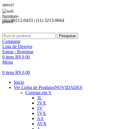
Seja
(11) 99212-0433 | (11) 3213-9664
Pesquisar
Comparar
Lista de Desejos
Entrar / Registrar
0
itens
R$
0,00
Menu
0
itens
R$
0,00
Inicio
Ver Linha de Produtos
NOVIDADES
Correias em V
3L
3VX
5V
5VX
AA
AVX
A