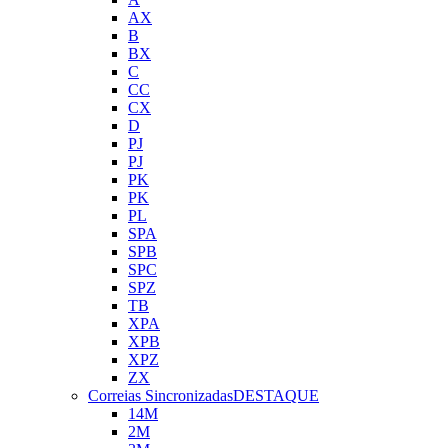
AX
B
BX
C
CC
CX
D
PJ
PJ
PK
PK
PL
SPA
SPB
SPC
SPZ
TB
XPA
XPB
XPZ
ZX
Correias Sincronizadas
DESTAQUE
14M
2M