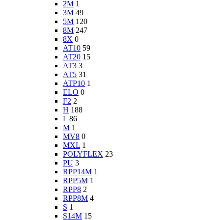
2M
1
3M
49
5M
120
8M
247
8X
0
AT10
59
AT20
15
AT3
3
AT5
31
ATP10
1
ELO
0
F2
2
H
188
L
86
M
1
MV8
0
MXL
1
POLYFLEX
23
PU
3
RPP14M
1
RPP5M
1
RPP8
2
RPP8M
4
S
1
S14M
15