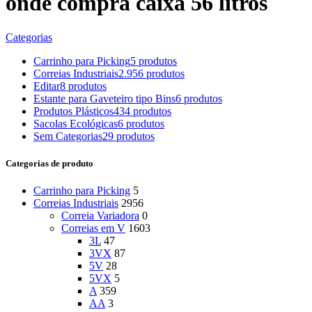
onde compra caixa 56 litros
Categorias
Carrinho para Picking
5 produtos
Correias Industriais
2.956 produtos
Editar
8 produtos
Estante para Gaveteiro tipo Bins
6 produtos
Produtos Plásticos
434 produtos
Sacolas Ecológicas
6 produtos
Sem Categorias
29 produtos
Categorias de produto
Carrinho para Picking
5
Correias Industriais
2956
Correia Variadora
0
Correias em V
1603
3L
47
3VX
87
5V
28
5VX
5
A
359
AA
3