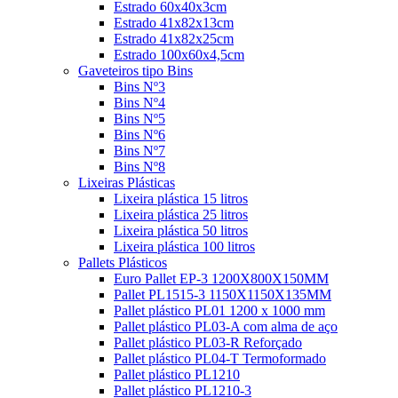
Estrado 60x40x3cm
Estrado 41x82x13cm
Estrado 41x82x25cm
Estrado 100x60x4,5cm
Gaveteiros tipo Bins
Bins Nº3
Bins Nº4
Bins Nº5
Bins Nº6
Bins Nº7
Bins Nº8
Lixeiras Plásticas
Lixeira plástica 15 litros
Lixeira plástica 25 litros
Lixeira plástica 50 litros
Lixeira plástica 100 litros
Pallets Plásticos
Euro Pallet EP-3 1200X800X150MM
Pallet PL1515-3 1150X1150X135MM
Pallet plástico PL01 1200 x 1000 mm
Pallet plástico PL03-A com alma de aço
Pallet plástico PL03-R Reforçado
Pallet plástico PL04-T Termoformado
Pallet plástico PL1210
Pallet plástico PL1210-3