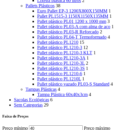
Lixeira plástica 60 litros
2
Pallets Plásticos
38
Euro Pallet EP-3 1200X800X150MM
1
Pallet PL1515-3 1150X1150X135MM
1
Pallet plástico PL01 1200 x 1000 mm
3
Pallet plástico PL03-A com alma de aço
1
Pallet plástico PL03-R Reforçado
2
Pallet plástico PL04-T Termoformado
4
Pallet plástico PL1210
15
Pallet plástico PL1210-3
12
Pallet plástico PL1210-3 KLT
1
Pallet plástico PL1210-3A
1
Pallet plástico PL1210-3L
2
Pallet plástico PL1210-3S
1
Pallet plástico PL1210-6
1
Pallet plástico PL1210L
1
Pallet plástico vazado PL03-S Standard
4
Tampas Plásticas
4
Tampa Plástica 60x40x3cm
4
Sacolas Ecológicas
6
Sem Categorias
29
Faixa de Preços
Preço mínimo
Preço máximo