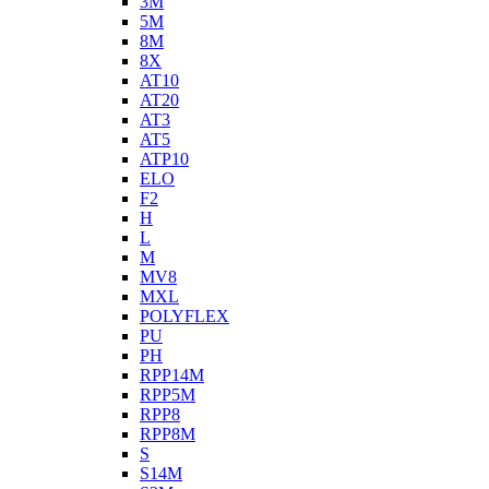
3M
5M
8M
8X
AT10
AT20
AT3
AT5
ATP10
ELO
F2
H
L
M
MV8
MXL
POLYFLEX
PU
PH
RPP14M
RPP5M
RPP8
RPP8M
S
S14M