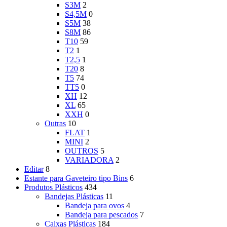
S3M
2
S4,5M
0
S5M
38
S8M
86
T10
59
T2
1
T2,5
1
T20
8
T5
74
TT5
0
XH
12
XL
65
XXH
0
Outras
10
FLAT
1
MINI
2
OUTROS
5
VARIADORA
2
Editar
8
Estante para Gaveteiro tipo Bins
6
Produtos Plásticos
434
Bandejas Plásticas
11
Bandeja para ovos
4
Bandeja para pescados
7
Caixas Plásticas
184