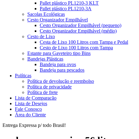
Pallet plástico PL1210-3 KLT
Pallet plástico PL1210-3A
Sacolas Ecológicas
Cesto Organizador Empilhável
Cesto Organizador Empilhável (pequeno)
Cesto Organizador Empilhável (médio)
Cesto de Lixo
Cesta de Lixo 100 Litros com Tampa e Pedal
Cesto de Lixo 100 Litros com Tampa
Estante para Gaveteiro tipo Bins
Bandejas Plásticas
Bandeja para ovos
Bandeja para pescados
Políticas
Política de devolução e reembolso
Política de privacidade
Política de frete
Lista de Comparação
Lista de Desejos
Fale Conosco
Área do Cliente
Entrega Expressa p/ todo Brasil!