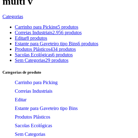
multi v
Categorias
Carrinho para Picking
5 produtos
Correias Industriais
2.956 produtos
Editar
8 produtos
Estante para Gaveteiro tipo Bins
6 produtos
Produtos Plásticos
434 produtos
Sacolas Ecológicas
6 produtos
Sem Categorias
29 produtos
Categorias de produto
Carrinho para Picking
Correias Industriais
Editar
Estante para Gaveteiro tipo Bins
Produtos Plásticos
Sacolas Ecológicas
Sem Categorias