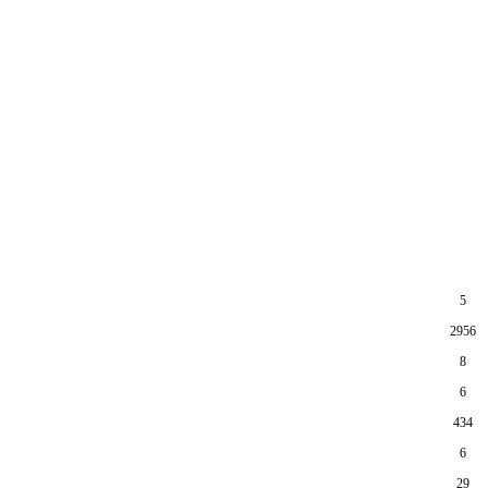
5
2956
8
6
434
6
29