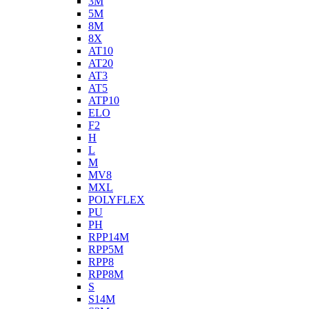
3M
5M
8M
8X
AT10
AT20
AT3
AT5
ATP10
ELO
F2
H
L
M
MV8
MXL
POLYFLEX
PU
PH
RPP14M
RPP5M
RPP8
RPP8M
S
S14M