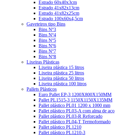
Estrado 60x40x3cm
Estrado 41x82x13cm
Estrado 41x82x25cm
Estrado 100x60x4,5cm
Gaveteiros tipo Bins
Bins Nº3
Bins Nº4
Bins Nº5
Bins Nº6
Bins Nº7
Bins Nº8
Lixeiras Plásticas
Lixeira plástica 15 litros
Lixeira plástica 25 litros
Lixeira plástica 50 litros
Lixeira plástica 100 litros
Pallets Plásticos
Euro Pallet EP-3 1200X800X150MM
Pallet PL1515-3 1150X1150X135MM
Pallet plástico PL01 1200 x 1000 mm
Pallet plástico PL03-A com alma de aço
Pallet plástico PL03-R Reforçado
Pallet plástico PL04-T Termoformado
Pallet plástico PL1210
Pallet plástico PL1210-3