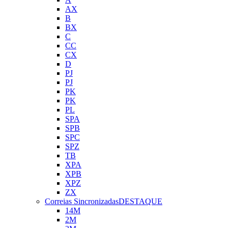
AX
B
BX
C
CC
CX
D
PJ
PJ
PK
PK
PL
SPA
SPB
SPC
SPZ
TB
XPA
XPB
XPZ
ZX
Correias Sincronizadas
DESTAQUE
14M
2M