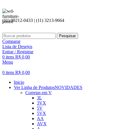
(11) 99212-0433 | (11) 3213-9664
Pesquisar
Comparar
Lista de Desejos
Entrar / Registrar
0
itens
R$
0,00
Menu
0
itens
R$
0,00
Inicio
Ver Linha de Produtos
NOVIDADES
Correias em V
3L
3VX
5V
5VX
AA
AVX
A