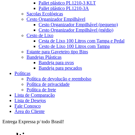
Pallet plástico PL1210-3 KLT
Pallet plástico PL1210-3A
Sacolas Ecológicas
Cesto Organizador Empilhável
Cesto Organizador Empilhável (pequeno)
Cesto Organizador Empilhável (médio)
Cesto de Lixo
Cesta de Lixo 100 Litros com Tampa e Pedal
Cesto de Lixo 100 Litros com Tampa
Estante para Gaveteiro tipo Bins
Bandejas Plásticas
Bandeja para ovos
Bandeja para pescados
Políticas
Política de devolução e reembolso
Política de privacidade
Política de frete
Lista de Comparação
Lista de Desejos
Fale Conosco
Área do Cliente
Entrega Expressa p/ todo Brasil!