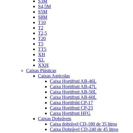
S3M
S4,5M
S5M
S8M
T10
T2
T2,5
T20
T5
TT5
XH
XL
XXH
Caixas Plásticas
Caixas Agricolas
Caixa Hortifruti AB-46L
Caixa Hortifruti AB-47L
Caixa Hortifruti AB-50L
Caixa Hortifruti AB-60L
Caixa Hortifrúti CP-17
Caixa Hortifruti CP-23
Caixa Hortifruti HFG
Caixas Dobráveis
Caixa dobrável CD-180 de 35 litros
Caixa Dobrável CD-240 de 45 litros