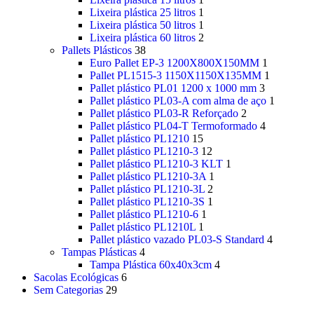
Lixeira plástica 25 litros
1
Lixeira plástica 50 litros
1
Lixeira plástica 60 litros
2
Pallets Plásticos
38
Euro Pallet EP-3 1200X800X150MM
1
Pallet PL1515-3 1150X1150X135MM
1
Pallet plástico PL01 1200 x 1000 mm
3
Pallet plástico PL03-A com alma de aço
1
Pallet plástico PL03-R Reforçado
2
Pallet plástico PL04-T Termoformado
4
Pallet plástico PL1210
15
Pallet plástico PL1210-3
12
Pallet plástico PL1210-3 KLT
1
Pallet plástico PL1210-3A
1
Pallet plástico PL1210-3L
2
Pallet plástico PL1210-3S
1
Pallet plástico PL1210-6
1
Pallet plástico PL1210L
1
Pallet plástico vazado PL03-S Standard
4
Tampas Plásticas
4
Tampa Plástica 60x40x3cm
4
Sacolas Ecológicas
6
Sem Categorias
29