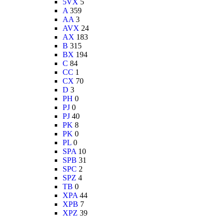
5VX
5
A
359
AA
3
AVX
24
AX
183
B
315
BX
194
C
84
CC
1
CX
70
D
3
PH
0
PJ
0
PJ
40
PK
8
PK
0
PL
0
SPA
10
SPB
31
SPC
2
SPZ
4
TB
0
XPA
44
XPB
7
XPZ
39