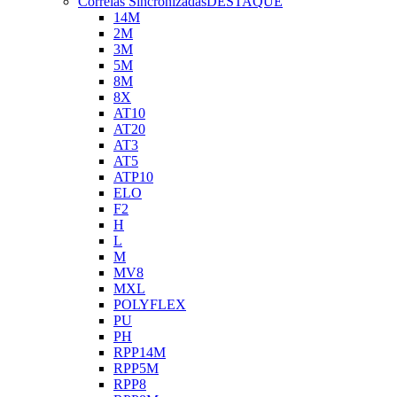
Correias Sincronizadas
DESTAQUE
14M
2M
3M
5M
8M
8X
AT10
AT20
AT3
AT5
ATP10
ELO
F2
H
L
M
MV8
MXL
POLYFLEX
PU
PH
RPP14M
RPP5M
RPP8