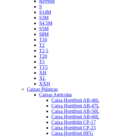
RPP8M
S
S14M
S3M
S4,5M
S5M
S8M
T10
T2
T2,5
T20
T5
TT5
XH
XL
XXH
Caixas Plásticas
Caixas Agricolas
Caixa Hortifruti AB-46L
Caixa Hortifruti AB-47L
Caixa Hortifruti AB-50L
Caixa Hortifruti AB-60L
Caixa Hortifrúti CP-17
Caixa Hortifruti CP-23
Caixa Hortifruti HFG