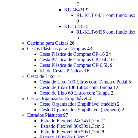
7
KLT-6431
9
RL-KLT-6431 com fundo liso
9
KLT-6435
5
RL-KLT-6435 com fundo liso
5
Carrinho para Caixas
26
Cestas Plásticas para Compras
43
Cesta Plástica de Compras CP-16
24
Cesta Plástica de Compras CP-16L
10
Cesta Plástica de Compras CP-6,5L
9
Kit de Cestas Plásticas
16
Cesto de Lixo
14
Cesta de Lixo 100 Litros com Tampa e Pedal
5
Cesto de Lixo 100 Litros com Tampa
12
Cesto de Lixo 60 Litros com Tampa
2
Cesto Organizador Empilhável
4
Cesto Organizador Empilhável (médio)
2
Cesto Organizador Empilhável (pequeno)
2
Estrados Plásticos
97
Estrado Flexível 24x24x1,7cm
12
Estrado Flexível 30x30x1,3cm
6
Estrado Flexível 50x50x1,7cm
8
Estrado 100x60x4,5cm
5