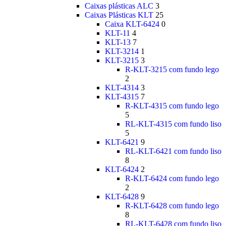
Caixas plásticas ALC
3
Caixas Plásticas KLT
25
Caixa KLT-6424
0
KLT-11
4
KLT-13
7
KLT-3214
1
KLT-3215
3
R-KLT-3215 com fundo lego
2
KLT-4314
3
KLT-4315
7
R-KLT-4315 com fundo lego
5
RL-KLT-4315 com fundo liso
5
KLT-6421
9
RL-KLT-6421 com fundo liso
8
KLT-6424
2
R-KLT-6424 com fundo lego
2
KLT-6428
9
R-KLT-6428 com fundo lego
8
RL-KLT-6428 com fundo liso