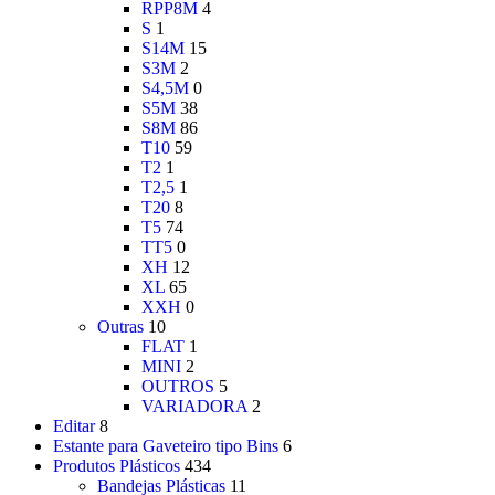
RPP8M
4
S
1
S14M
15
S3M
2
S4,5M
0
S5M
38
S8M
86
T10
59
T2
1
T2,5
1
T20
8
T5
74
TT5
0
XH
12
XL
65
XXH
0
Outras
10
FLAT
1
MINI
2
OUTROS
5
VARIADORA
2
Editar
8
Estante para Gaveteiro tipo Bins
6
Produtos Plásticos
434
Bandejas Plásticas
11