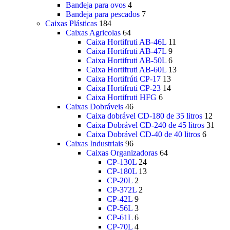
Bandeja para ovos
4
Bandeja para pescados
7
Caixas Plásticas
184
Caixas Agricolas
64
Caixa Hortifruti AB-46L
11
Caixa Hortifruti AB-47L
9
Caixa Hortifruti AB-50L
6
Caixa Hortifruti AB-60L
13
Caixa Hortifrúti CP-17
13
Caixa Hortifruti CP-23
14
Caixa Hortifruti HFG
6
Caixas Dobráveis
46
Caixa dobrável CD-180 de 35 litros
12
Caixa Dobrável CD-240 de 45 litros
31
Caixa Dobrável CD-40 de 40 litros
6
Caixas Industriais
96
Caixas Organizadoras
64
CP-130L
24
CP-180L
13
CP-20L
2
CP-372L
2
CP-42L
9
CP-56L
3
CP-61L
6
CP-70L
4