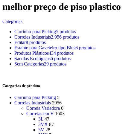
melhor preço de piso plastico
Categorias
Carrinho para Picking
5 produtos
Correias Industriais
2.956 produtos
Editar
8 produtos
Estante para Gaveteiro tipo Bins
6 produtos
Produtos Plásticos
434 produtos
Sacolas Ecológicas
6 produtos
Sem Categorias
29 produtos
Categorias de produto
Carrinho para Picking
5
Correias Industriais
2956
Correia Variadora
0
Correias em V
1603
3L
47
3VX
87
5V
28