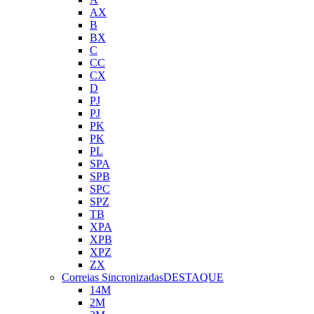
AX
B
BX
C
CC
CX
D
PJ
PJ
PK
PK
PL
SPA
SPB
SPC
SPZ
TB
XPA
XPB
XPZ
ZX
Correias Sincronizadas
DESTAQUE
14M
2M