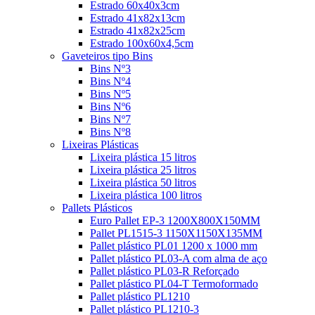
Estrado 60x40x3cm
Estrado 41x82x13cm
Estrado 41x82x25cm
Estrado 100x60x4,5cm
Gaveteiros tipo Bins
Bins Nº3
Bins Nº4
Bins Nº5
Bins Nº6
Bins Nº7
Bins Nº8
Lixeiras Plásticas
Lixeira plástica 15 litros
Lixeira plástica 25 litros
Lixeira plástica 50 litros
Lixeira plástica 100 litros
Pallets Plásticos
Euro Pallet EP-3 1200X800X150MM
Pallet PL1515-3 1150X1150X135MM
Pallet plástico PL01 1200 x 1000 mm
Pallet plástico PL03-A com alma de aço
Pallet plástico PL03-R Reforçado
Pallet plástico PL04-T Termoformado
Pallet plástico PL1210
Pallet plástico PL1210-3