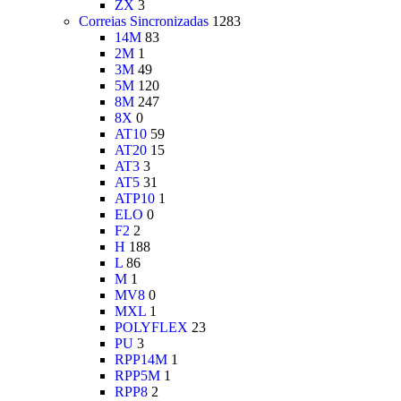
ZX
3
Correias Sincronizadas
1283
14M
83
2M
1
3M
49
5M
120
8M
247
8X
0
AT10
59
AT20
15
AT3
3
AT5
31
ATP10
1
ELO
0
F2
2
H
188
L
86
M
1
MV8
0
MXL
1
POLYFLEX
23
PU
3
RPP14M
1
RPP5M
1
RPP8
2