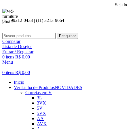
Seja bem vindo a
(11) 99212-0433 | (11) 3213-9664
Pesquisar
Comparar
Lista de Desejos
Entrar / Registrar
0
itens
R$
0,00
Menu
0
itens
R$
0,00
Inicio
Ver Linha de Produtos
NOVIDADES
Correias em V
3L
3VX
5V
5VX
AA
AVX
A