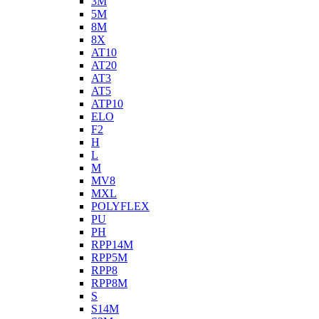
3M
5M
8M
8X
AT10
AT20
AT3
AT5
ATP10
ELO
F2
H
L
M
MV8
MXL
POLYFLEX
PU
PH
RPP14M
RPP5M
RPP8
RPP8M
S
S14M