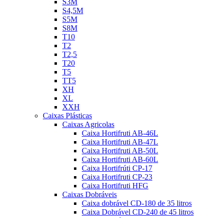
S3M
S4,5M
S5M
S8M
T10
T2
T2,5
T20
T5
TT5
XH
XL
XXH
Caixas Plásticas
Caixas Agricolas
Caixa Hortifruti AB-46L
Caixa Hortifruti AB-47L
Caixa Hortifruti AB-50L
Caixa Hortifruti AB-60L
Caixa Hortifrúti CP-17
Caixa Hortifruti CP-23
Caixa Hortifruti HFG
Caixas Dobráveis
Caixa dobrável CD-180 de 35 litros
Caixa Dobrável CD-240 de 45 litros