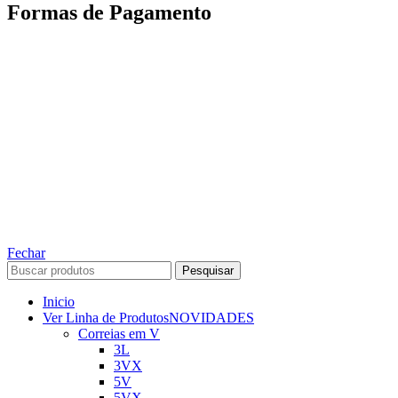
Formas de Pagamento
TODOS OS DIREITOS RESERVADOS – 2022 – 2026
Nós da ABelt Group Company nos reservamos o direito de executar manutenção e
alterações de preços, e bem firmar que as fotos sao meramente ilustrativas, entre em
contato para mais informações!
ABELT GROUP COMPANY
Fechar
Pesquisar
Inicio
Ver Linha de Produtos
NOVIDADES
Correias em V
3L
3VX
5V
5VX