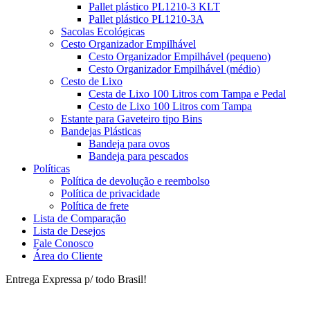
Pallet plástico PL1210-3 KLT
Pallet plástico PL1210-3A
Sacolas Ecológicas
Cesto Organizador Empilhável
Cesto Organizador Empilhável (pequeno)
Cesto Organizador Empilhável (médio)
Cesto de Lixo
Cesta de Lixo 100 Litros com Tampa e Pedal
Cesto de Lixo 100 Litros com Tampa
Estante para Gaveteiro tipo Bins
Bandejas Plásticas
Bandeja para ovos
Bandeja para pescados
Políticas
Política de devolução e reembolso
Política de privacidade
Política de frete
Lista de Comparação
Lista de Desejos
Fale Conosco
Área do Cliente
Entrega Expressa p/ todo Brasil!