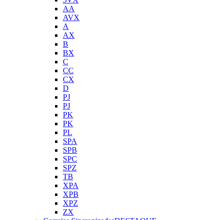
AA
AVX
A
AX
B
BX
C
CC
CX
D
PJ
PJ
PK
PK
PL
SPA
SPB
SPC
SPZ
TB
XPA
XPB
XPZ
ZX