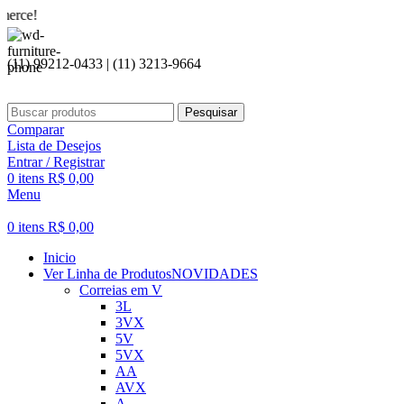
Seja 
(11) 99212-0433 | (11) 3213-9664
Pesquisar
Comparar
Lista de Desejos
Entrar / Registrar
0
itens
R$
0,00
Menu
0
itens
R$
0,00
Inicio
Ver Linha de Produtos
NOVIDADES
Correias em V
3L
3VX
5V
5VX
AA
AVX
A