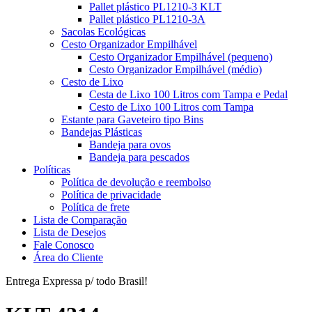
Pallet plástico PL1210-3 KLT
Pallet plástico PL1210-3A
Sacolas Ecológicas
Cesto Organizador Empilhável
Cesto Organizador Empilhável (pequeno)
Cesto Organizador Empilhável (médio)
Cesto de Lixo
Cesta de Lixo 100 Litros com Tampa e Pedal
Cesto de Lixo 100 Litros com Tampa
Estante para Gaveteiro tipo Bins
Bandejas Plásticas
Bandeja para ovos
Bandeja para pescados
Políticas
Política de devolução e reembolso
Política de privacidade
Política de frete
Lista de Comparação
Lista de Desejos
Fale Conosco
Área do Cliente
Entrega Expressa p/ todo Brasil!