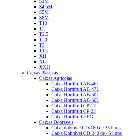
S3M
S4,5M
S5M
S8M
T10
T2
T2,5
T20
T5
TT5
XH
XL
XXH
Caixas Plásticas
Caixas Agricolas
Caixa Hortifruti AB-46L
Caixa Hortifruti AB-47L
Caixa Hortifruti AB-50L
Caixa Hortifruti AB-60L
Caixa Hortifrúti CP-17
Caixa Hortifruti CP-23
Caixa Hortifruti HFG
Caixas Dobráveis
Caixa dobrável CD-180 de 35 litros
Caixa Dobrável CD-240 de 45 litros