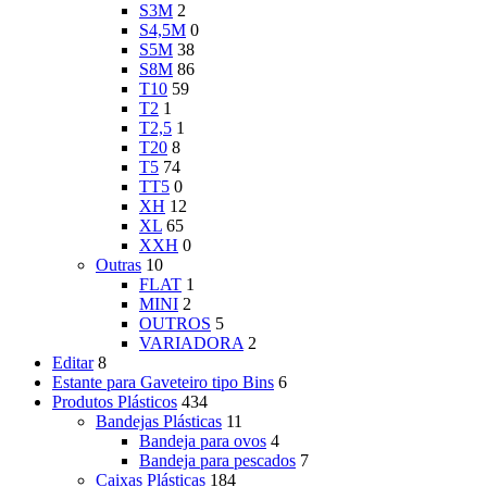
S3M
2
S4,5M
0
S5M
38
S8M
86
T10
59
T2
1
T2,5
1
T20
8
T5
74
TT5
0
XH
12
XL
65
XXH
0
Outras
10
FLAT
1
MINI
2
OUTROS
5
VARIADORA
2
Editar
8
Estante para Gaveteiro tipo Bins
6
Produtos Plásticos
434
Bandejas Plásticas
11
Bandeja para ovos
4
Bandeja para pescados
7
Caixas Plásticas
184