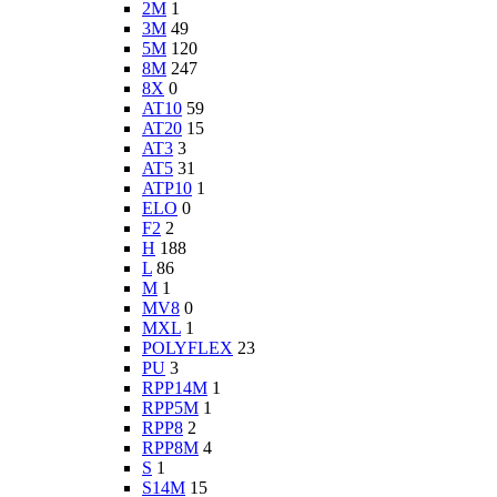
2M
1
3M
49
5M
120
8M
247
8X
0
AT10
59
AT20
15
AT3
3
AT5
31
ATP10
1
ELO
0
F2
2
H
188
L
86
M
1
MV8
0
MXL
1
POLYFLEX
23
PU
3
RPP14M
1
RPP5M
1
RPP8
2
RPP8M
4
S
1
S14M
15