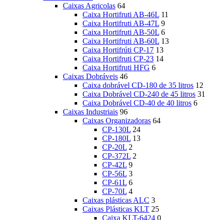
Caixas Agricolas
64
Caixa Hortifruti AB-46L
11
Caixa Hortifruti AB-47L
9
Caixa Hortifruti AB-50L
6
Caixa Hortifruti AB-60L
13
Caixa Hortifrúti CP-17
13
Caixa Hortifruti CP-23
14
Caixa Hortifruti HFG
6
Caixas Dobráveis
46
Caixa dobrável CD-180 de 35 litros
12
Caixa Dobrável CD-240 de 45 litros
31
Caixa Dobrável CD-40 de 40 litros
6
Caixas Industriais
96
Caixas Organizadoras
64
CP-130L
24
CP-180L
13
CP-20L
2
CP-372L
2
CP-42L
9
CP-56L
3
CP-61L
6
CP-70L
4
Caixas plásticas ALC
3
Caixas Plásticas KLT
25
Caixa KLT-6424
0