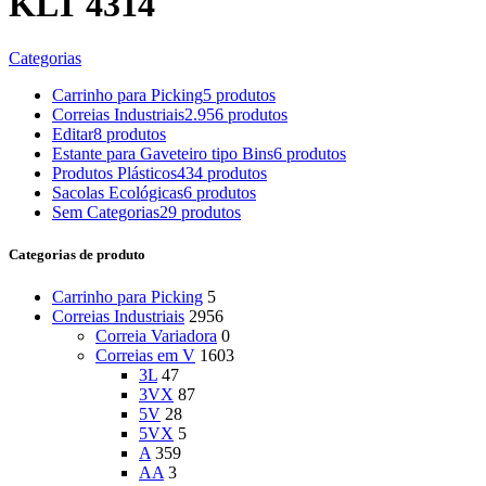
KLT 4314
Categorias
Carrinho para Picking
5 produtos
Correias Industriais
2.956 produtos
Editar
8 produtos
Estante para Gaveteiro tipo Bins
6 produtos
Produtos Plásticos
434 produtos
Sacolas Ecológicas
6 produtos
Sem Categorias
29 produtos
Categorias de produto
Carrinho para Picking
5
Correias Industriais
2956
Correia Variadora
0
Correias em V
1603
3L
47
3VX
87
5V
28
5VX
5
A
359
AA
3