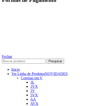
Formas de Pagamento
TODOS OS DIREITOS RESERVADOS – 2022 – 2026
Nós da ABelt Group Company nos reservamos o direito de executar manutenção e
alterações de preços, e bem firmar que as fotos sao meramente ilustrativas, entre em
contato para mais informações!
ABELT GROUP COMPANY
Fechar
Pesquisar
Inicio
Ver Linha de Produtos
NOVIDADES
Correias em V
3L
3VX
5V
5VX
AA
AVX