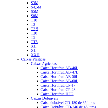
S3M
S4,5M
S5M
S8M
T10
T2
T2,5
T20
T5
TT5
XH
XL
XXH
Caixas Plásticas
Caixas Agricolas
Caixa Hortifruti AB-46L
Caixa Hortifruti AB-47L
Caixa Hortifruti AB-50L
Caixa Hortifruti AB-60L
Caixa Hortifrúti CP-17
Caixa Hortifruti CP-23
Caixa Hortifruti HFG
Caixas Dobráveis
Caixa dobrável CD-180 de 35 litros
Caixa Dobrável CD-240 de 45 litros