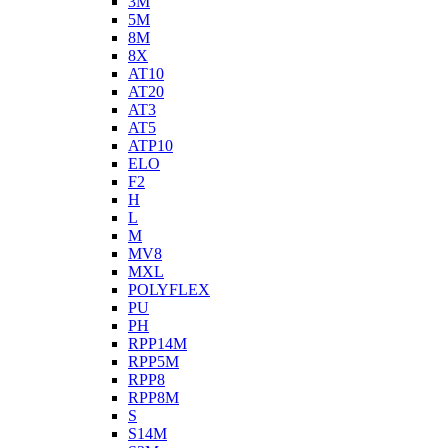
3M
5M
8M
8X
AT10
AT20
AT3
AT5
ATP10
ELO
F2
H
L
M
MV8
MXL
POLYFLEX
PU
PH
RPP14M
RPP5M
RPP8
RPP8M
S
S14M