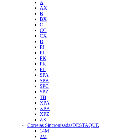
A
AX
B
BX
C
CC
CX
D
PJ
PJ
PK
PK
PL
SPA
SPB
SPC
SPZ
TB
XPA
XPB
XPZ
ZX
Correias Sincronizadas
DESTAQUE
14M
2M