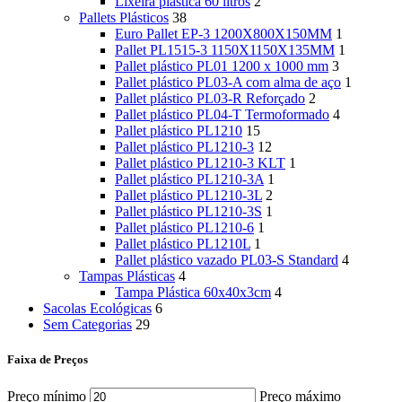
Lixeira plástica 60 litros
2
Pallets Plásticos
38
Euro Pallet EP-3 1200X800X150MM
1
Pallet PL1515-3 1150X1150X135MM
1
Pallet plástico PL01 1200 x 1000 mm
3
Pallet plástico PL03-A com alma de aço
1
Pallet plástico PL03-R Reforçado
2
Pallet plástico PL04-T Termoformado
4
Pallet plástico PL1210
15
Pallet plástico PL1210-3
12
Pallet plástico PL1210-3 KLT
1
Pallet plástico PL1210-3A
1
Pallet plástico PL1210-3L
2
Pallet plástico PL1210-3S
1
Pallet plástico PL1210-6
1
Pallet plástico PL1210L
1
Pallet plástico vazado PL03-S Standard
4
Tampas Plásticas
4
Tampa Plástica 60x40x3cm
4
Sacolas Ecológicas
6
Sem Categorias
29
Faixa de Preços
Preço mínimo
Preço máximo