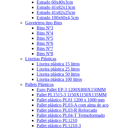
Estrado 60x40x3cm
Estrado 41x82x13cm
Estrado 41x82x25cm
Estrado 100x60x4,5cm
Gaveteiros tipo Bins
Bins Nº3
Bins Nº4
Bins Nº5
Bins Nº6
Bins Nº7
Bins Nº8
Lixeiras Plásticas
Lixeira plástica 15 litros
Lixeira plástica 25 litros
Lixeira plástica 50 litros
Lixeira plástica 100 litros
Pallets Plásticos
Euro Pallet EP-3 1200X800X150MM
Pallet PL1515-3 1150X1150X135MM
Pallet plástico PL01 1200 x 1000 mm
Pallet plástico PL03-A com alma de aço
Pallet plástico PL03-R Reforçado
Pallet plástico PL04-T Termoformado
Pallet plástico PL1210
Pallet plástico PL1210-3