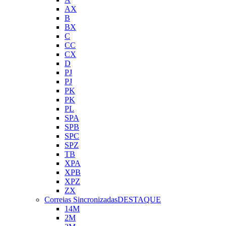
AX
B
BX
C
CC
CX
D
PJ
PJ
PK
PK
PL
SPA
SPB
SPC
SPZ
TB
XPA
XPB
XPZ
ZX
Correias Sincronizadas
DESTAQUE
14M
2M