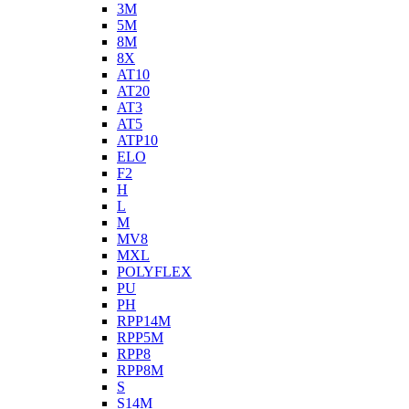
3M
5M
8M
8X
AT10
AT20
AT3
AT5
ATP10
ELO
F2
H
L
M
MV8
MXL
POLYFLEX
PU
PH
RPP14M
RPP5M
RPP8
RPP8M
S
S14M