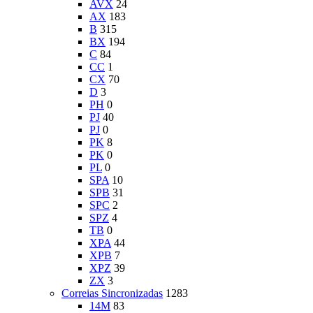
AVX
24
AX
183
B
315
BX
194
C
84
CC
1
CX
70
D
3
PH
0
PJ
40
PJ
0
PK
8
PK
0
PL
0
SPA
10
SPB
31
SPC
2
SPZ
4
TB
0
XPA
44
XPB
7
XPZ
39
ZX
3
Correias Sincronizadas
1283
14M
83