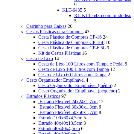
9
KLT-6435
5
RL-KLT-6435 com fundo liso
5
Carrinho para Caixas
26
Cestas Plásticas para Compras
43
Cesta Plástica de Compras CP-16
24
Cesta Plástica de Compras CP-16L
10
Cesta Plástica de Compras CP-6,5L
9
Kit de Cestas Plásticas
16
Cesto de Lixo
14
Cesta de Lixo 100 Litros com Tampa e Pedal
5
Cesto de Lixo 100 Litros com Tampa
12
Cesto de Lixo 60 Litros com Tampa
2
Cesto Organizador Empilhável
4
Cesto Organizador Empilhável (médio)
2
Cesto Organizador Empilhável (pequeno)
2
Estrados Plásticos
97
Estrado Flexível 24x24x1,7cm
12
Estrado Flexível 30x30x1,3cm
6
Estrado Flexível 50x50x1,7cm
8
Estrado 100x60x4,5cm
5
Estrado 40x40x13,5cm
3
Estrado 40x40x4,5cm
6
Estrado 40x40x9cm
3