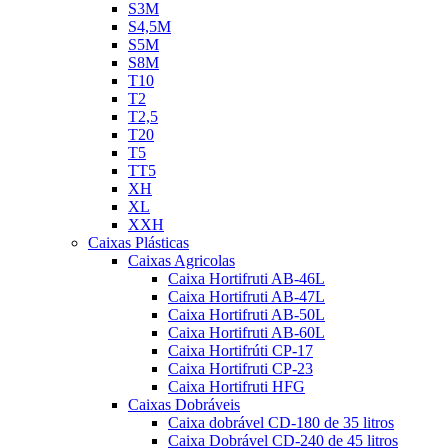
S3M
S4,5M
S5M
S8M
T10
T2
T2,5
T20
T5
TT5
XH
XL
XXH
Caixas Plásticas
Caixas Agricolas
Caixa Hortifruti AB-46L
Caixa Hortifruti AB-47L
Caixa Hortifruti AB-50L
Caixa Hortifruti AB-60L
Caixa Hortifrúti CP-17
Caixa Hortifruti CP-23
Caixa Hortifruti HFG
Caixas Dobráveis
Caixa dobrável CD-180 de 35 litros
Caixa Dobrável CD-240 de 45 litros