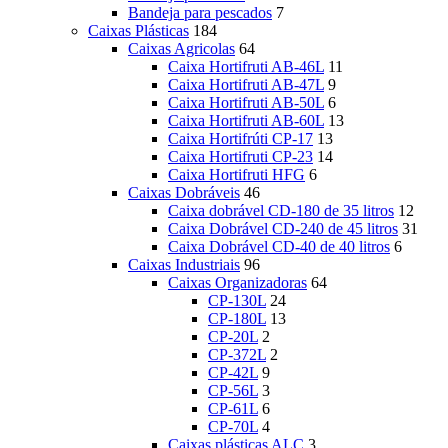
Bandeja para pescados
7
Caixas Plásticas
184
Caixas Agricolas
64
Caixa Hortifruti AB-46L
11
Caixa Hortifruti AB-47L
9
Caixa Hortifruti AB-50L
6
Caixa Hortifruti AB-60L
13
Caixa Hortifrúti CP-17
13
Caixa Hortifruti CP-23
14
Caixa Hortifruti HFG
6
Caixas Dobráveis
46
Caixa dobrável CD-180 de 35 litros
12
Caixa Dobrável CD-240 de 45 litros
31
Caixa Dobrável CD-40 de 40 litros
6
Caixas Industriais
96
Caixas Organizadoras
64
CP-130L
24
CP-180L
13
CP-20L
2
CP-372L
2
CP-42L
9
CP-56L
3
CP-61L
6
CP-70L
4
Caixas plásticas ALC
3