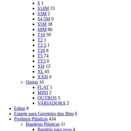
S
1
S14M
15
S3M
2
S4,5M
0
S5M
38
S8M
86
T10
59
T2
1
T2,5
1
T20
8
T5
74
TT5
0
XH
12
XL
65
XXH
0
Outras
10
FLAT
1
MINI
2
OUTROS
5
VARIADORA
2
Editar
8
Estante para Gaveteiro tipo Bins
6
Produtos Plásticos
434
Bandejas Plásticas
11
Bandeja para ovos
4