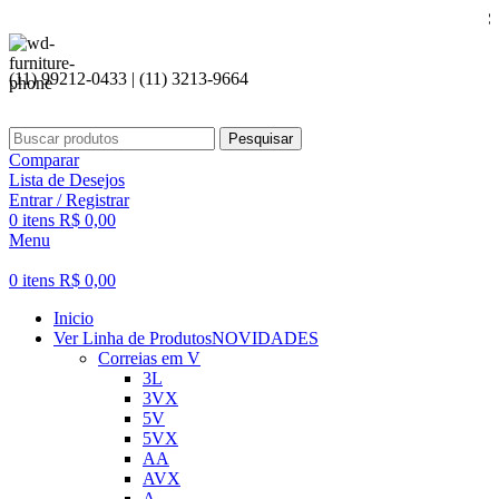
Seja bem vi
(11) 99212-0433 | (11) 3213-9664
Pesquisar
Comparar
Lista de Desejos
Entrar / Registrar
0
itens
R$
0,00
Menu
0
itens
R$
0,00
Inicio
Ver Linha de Produtos
NOVIDADES
Correias em V
3L
3VX
5V
5VX
AA
AVX
A