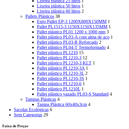
Lixeira plástica 25 litros
1
Lixeira plástica 50 litros
1
Lixeira plástica 60 litros
2
Pallets Plásticos
38
Euro Pallet EP-3 1200X800X150MM
1
Pallet PL1515-3 1150X1150X135MM
1
Pallet plástico PL01 1200 x 1000 mm
3
Pallet plástico PL03-A com alma de aço
1
Pallet plástico PL03-R Reforçado
2
Pallet plástico PL04-T Termoformado
4
Pallet plástico PL1210
15
Pallet plástico PL1210-3
12
Pallet plástico PL1210-3 KLT
1
Pallet plástico PL1210-3A
1
Pallet plástico PL1210-3L
2
Pallet plástico PL1210-3S
1
Pallet plástico PL1210-6
1
Pallet plástico PL1210L
1
Pallet plástico vazado PL03-S Standard
4
Tampas Plásticas
4
Tampa Plástica 60x40x3cm
4
Sacolas Ecológicas
6
Sem Categorias
29
Faixa de Preços