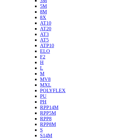
3M
5M
8M
8X
AT10
AT20
AT3
AT5
ATP10
ELO
F2
H
L
M
MV8
MXL
POLYFLEX
PU
PH
RPP14M
RPP5M
RPP8
RPP8M
S
S14M