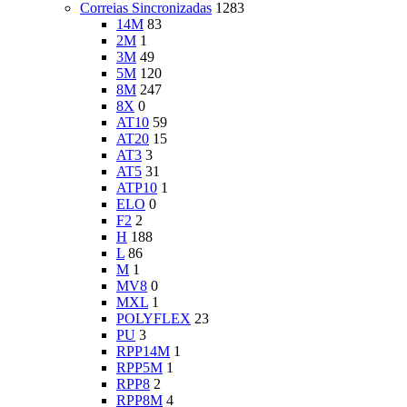
Correias Sincronizadas
1283
14M
83
2M
1
3M
49
5M
120
8M
247
8X
0
AT10
59
AT20
15
AT3
3
AT5
31
ATP10
1
ELO
0
F2
2
H
188
L
86
M
1
MV8
0
MXL
1
POLYFLEX
23
PU
3
RPP14M
1
RPP5M
1
RPP8
2
RPP8M
4