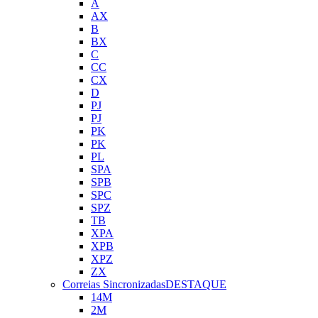
A
AX
B
BX
C
CC
CX
D
PJ
PJ
PK
PK
PL
SPA
SPB
SPC
SPZ
TB
XPA
XPB
XPZ
ZX
Correias Sincronizadas
DESTAQUE
14M
2M