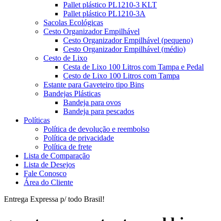
Pallet plástico PL1210-3 KLT
Pallet plástico PL1210-3A
Sacolas Ecológicas
Cesto Organizador Empilhável
Cesto Organizador Empilhável (pequeno)
Cesto Organizador Empilhável (médio)
Cesto de Lixo
Cesta de Lixo 100 Litros com Tampa e Pedal
Cesto de Lixo 100 Litros com Tampa
Estante para Gaveteiro tipo Bins
Bandejas Plásticas
Bandeja para ovos
Bandeja para pescados
Políticas
Política de devolução e reembolso
Política de privacidade
Política de frete
Lista de Comparação
Lista de Desejos
Fale Conosco
Área do Cliente
Entrega Expressa p/ todo Brasil!