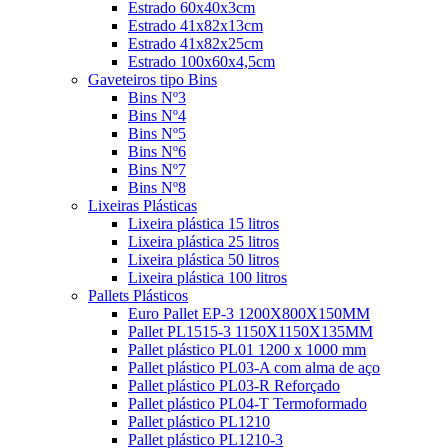
Estrado 60x40x3cm
Estrado 41x82x13cm
Estrado 41x82x25cm
Estrado 100x60x4,5cm
Gaveteiros tipo Bins
Bins Nº3
Bins Nº4
Bins Nº5
Bins Nº6
Bins Nº7
Bins Nº8
Lixeiras Plásticas
Lixeira plástica 15 litros
Lixeira plástica 25 litros
Lixeira plástica 50 litros
Lixeira plástica 100 litros
Pallets Plásticos
Euro Pallet EP-3 1200X800X150MM
Pallet PL1515-3 1150X1150X135MM
Pallet plástico PL01 1200 x 1000 mm
Pallet plástico PL03-A com alma de aço
Pallet plástico PL03-R Reforçado
Pallet plástico PL04-T Termoformado
Pallet plástico PL1210
Pallet plástico PL1210-3