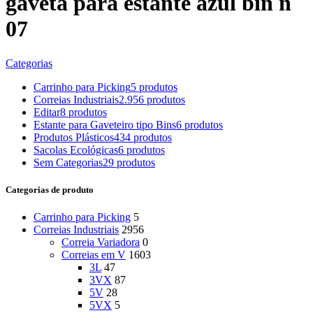
gaveta para estante azul bin n
07
Categorias
Carrinho para Picking
5 produtos
Correias Industriais
2.956 produtos
Editar
8 produtos
Estante para Gaveteiro tipo Bins
6 produtos
Produtos Plásticos
434 produtos
Sacolas Ecológicas
6 produtos
Sem Categorias
29 produtos
Categorias de produto
Carrinho para Picking
5
Correias Industriais
2956
Correia Variadora
0
Correias em V
1603
3L
47
3VX
87
5V
28
5VX
5