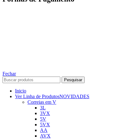
TODOS OS DIREITOS RESERVADOS – 2022 – 2026
Nós da ABelt Group Company nos reservamos o direito de executar manutenção e
alterações de preços, e bem firmar que as fotos sao meramente ilustrativas, entre em
contato para mais informações!
ABELT GROUP COMPANY
Fechar
Pesquisar
Inicio
Ver Linha de Produtos
NOVIDADES
Correias em V
3L
3VX
5V
5VX
AA
AVX