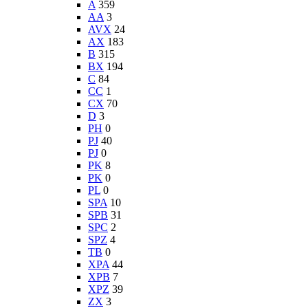
A
359
AA
3
AVX
24
AX
183
B
315
BX
194
C
84
CC
1
CX
70
D
3
PH
0
PJ
40
PJ
0
PK
8
PK
0
PL
0
SPA
10
SPB
31
SPC
2
SPZ
4
TB
0
XPA
44
XPB
7
XPZ
39
ZX
3