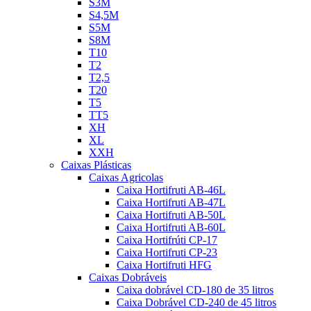
S3M
S4,5M
S5M
S8M
T10
T2
T2,5
T20
T5
TT5
XH
XL
XXH
Caixas Plásticas
Caixas Agricolas
Caixa Hortifruti AB-46L
Caixa Hortifruti AB-47L
Caixa Hortifruti AB-50L
Caixa Hortifruti AB-60L
Caixa Hortifrúti CP-17
Caixa Hortifruti CP-23
Caixa Hortifruti HFG
Caixas Dobráveis
Caixa dobrável CD-180 de 35 litros
Caixa Dobrável CD-240 de 45 litros