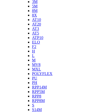
3M
5M
8M
8X
AT10
AT20
AT3
AT5
ATP10
ELO
F2
H
L
M
MV8
MXL
POLYFLEX
PU
PH
RPP14M
RPP5M
RPP8
RPP8M
S
S14M