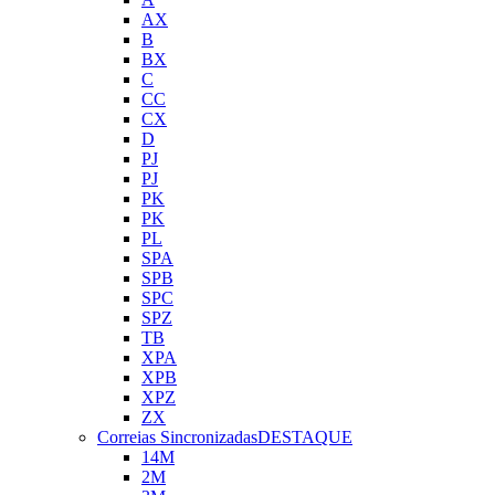
AX
B
BX
C
CC
CX
D
PJ
PJ
PK
PK
PL
SPA
SPB
SPC
SPZ
TB
XPA
XPB
XPZ
ZX
Correias Sincronizadas
DESTAQUE
14M
2M