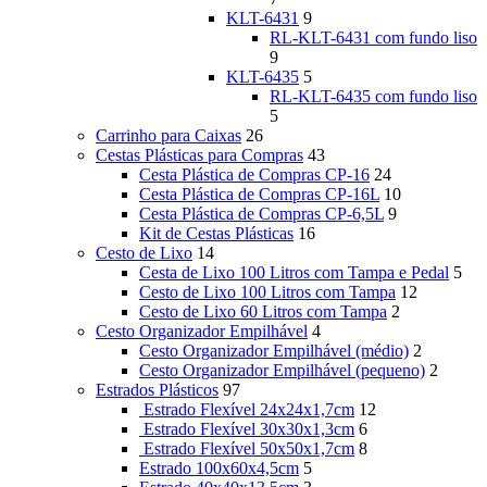
KLT-6431
9
RL-KLT-6431 com fundo liso
9
KLT-6435
5
RL-KLT-6435 com fundo liso
5
Carrinho para Caixas
26
Cestas Plásticas para Compras
43
Cesta Plástica de Compras CP-16
24
Cesta Plástica de Compras CP-16L
10
Cesta Plástica de Compras CP-6,5L
9
Kit de Cestas Plásticas
16
Cesto de Lixo
14
Cesta de Lixo 100 Litros com Tampa e Pedal
5
Cesto de Lixo 100 Litros com Tampa
12
Cesto de Lixo 60 Litros com Tampa
2
Cesto Organizador Empilhável
4
Cesto Organizador Empilhável (médio)
2
Cesto Organizador Empilhável (pequeno)
2
Estrados Plásticos
97
Estrado Flexível 24x24x1,7cm
12
Estrado Flexível 30x30x1,3cm
6
Estrado Flexível 50x50x1,7cm
8
Estrado 100x60x4,5cm
5