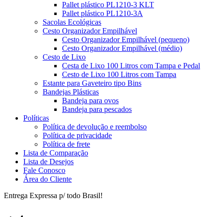
Pallet plástico PL1210-3 KLT
Pallet plástico PL1210-3A
Sacolas Ecológicas
Cesto Organizador Empilhável
Cesto Organizador Empilhável (pequeno)
Cesto Organizador Empilhável (médio)
Cesto de Lixo
Cesta de Lixo 100 Litros com Tampa e Pedal
Cesto de Lixo 100 Litros com Tampa
Estante para Gaveteiro tipo Bins
Bandejas Plásticas
Bandeja para ovos
Bandeja para pescados
Políticas
Política de devolução e reembolso
Política de privacidade
Política de frete
Lista de Comparação
Lista de Desejos
Fale Conosco
Área do Cliente
Entrega Expressa p/ todo Brasil!