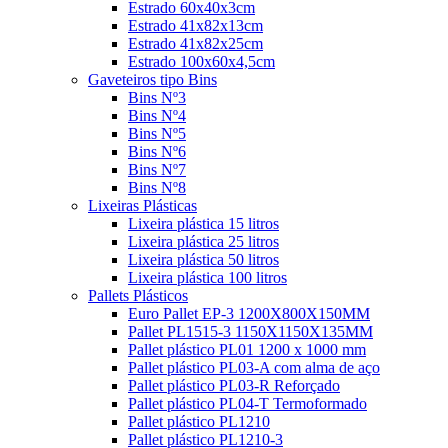
Estrado 60x40x3cm
Estrado 41x82x13cm
Estrado 41x82x25cm
Estrado 100x60x4,5cm
Gaveteiros tipo Bins
Bins Nº3
Bins Nº4
Bins Nº5
Bins Nº6
Bins Nº7
Bins Nº8
Lixeiras Plásticas
Lixeira plástica 15 litros
Lixeira plástica 25 litros
Lixeira plástica 50 litros
Lixeira plástica 100 litros
Pallets Plásticos
Euro Pallet EP-3 1200X800X150MM
Pallet PL1515-3 1150X1150X135MM
Pallet plástico PL01 1200 x 1000 mm
Pallet plástico PL03-A com alma de aço
Pallet plástico PL03-R Reforçado
Pallet plástico PL04-T Termoformado
Pallet plástico PL1210
Pallet plástico PL1210-3