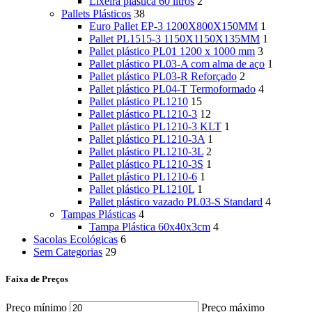
Lixeira plástica 60 litros
2
Pallets Plásticos
38
Euro Pallet EP-3 1200X800X150MM
1
Pallet PL1515-3 1150X1150X135MM
1
Pallet plástico PL01 1200 x 1000 mm
3
Pallet plástico PL03-A com alma de aço
1
Pallet plástico PL03-R Reforçado
2
Pallet plástico PL04-T Termoformado
4
Pallet plástico PL1210
15
Pallet plástico PL1210-3
12
Pallet plástico PL1210-3 KLT
1
Pallet plástico PL1210-3A
1
Pallet plástico PL1210-3L
2
Pallet plástico PL1210-3S
1
Pallet plástico PL1210-6
1
Pallet plástico PL1210L
1
Pallet plástico vazado PL03-S Standard
4
Tampas Plásticas
4
Tampa Plástica 60x40x3cm
4
Sacolas Ecológicas
6
Sem Categorias
29
Faixa de Preços
Preço mínimo
Preço máximo