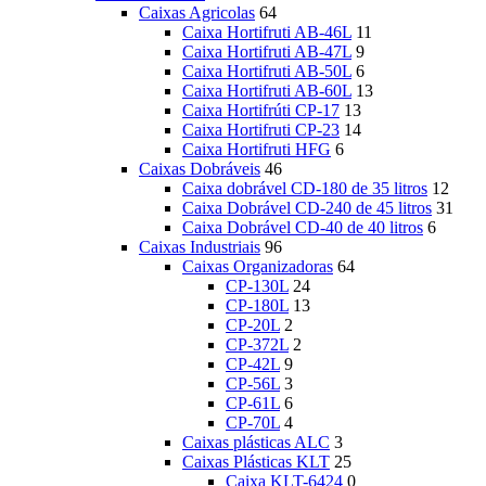
Caixas Agricolas
64
Caixa Hortifruti AB-46L
11
Caixa Hortifruti AB-47L
9
Caixa Hortifruti AB-50L
6
Caixa Hortifruti AB-60L
13
Caixa Hortifrúti CP-17
13
Caixa Hortifruti CP-23
14
Caixa Hortifruti HFG
6
Caixas Dobráveis
46
Caixa dobrável CD-180 de 35 litros
12
Caixa Dobrável CD-240 de 45 litros
31
Caixa Dobrável CD-40 de 40 litros
6
Caixas Industriais
96
Caixas Organizadoras
64
CP-130L
24
CP-180L
13
CP-20L
2
CP-372L
2
CP-42L
9
CP-56L
3
CP-61L
6
CP-70L
4
Caixas plásticas ALC
3
Caixas Plásticas KLT
25
Caixa KLT-6424
0