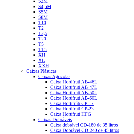
S3M
S4,5M
S5M
S8M
T10
T2
T2,5
T20
T5
TT5
XH
XL
XXH
Caixas Plásticas
Caixas Agricolas
Caixa Hortifruti AB-46L
Caixa Hortifruti AB-47L
Caixa Hortifruti AB-50L
Caixa Hortifruti AB-60L
Caixa Hortifrúti CP-17
Caixa Hortifruti CP-23
Caixa Hortifruti HFG
Caixas Dobráveis
Caixa dobrável CD-180 de 35 litros
Caixa Dobrável CD-240 de 45 litros