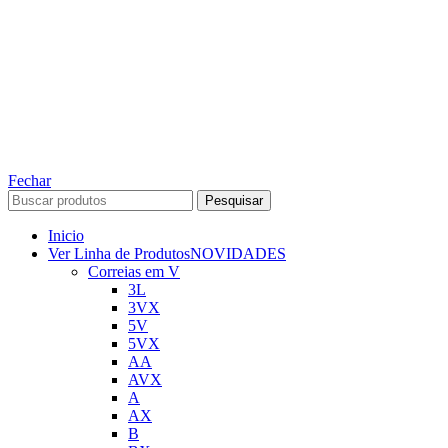
TODOS OS DIREITOS RESERVADOS – 2022 – 2026
Nós da ABelt Group Company nos reservamos o direito de executar manutenção e
alterações de preços, e bem firmar que as fotos sao meramente ilustrativas, entre em
contato para mais informações!
ABELT GROUP COMPANY
Fechar
Pesquisar
Inicio
Ver Linha de Produtos
NOVIDADES
Correias em V
3L
3VX
5V
5VX
AA
AVX
A
AX
B