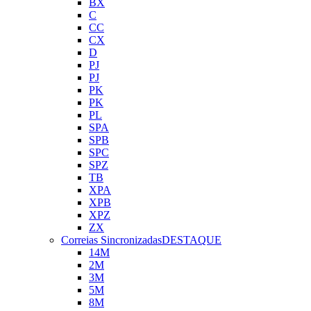
BX
C
CC
CX
D
PJ
PJ
PK
PK
PL
SPA
SPB
SPC
SPZ
TB
XPA
XPB
XPZ
ZX
Correias Sincronizadas
DESTAQUE
14M
2M
3M
5M
8M