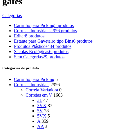
gates
Categorias
Carrinho para Picking
5 produtos
Correias Industriais
2.956 produtos
Editar
8 produtos
Estante para Gaveteiro tipo Bins
6 produtos
Produtos Plásticos
434 produtos
Sacolas Ecológicas
6 produtos
Sem Categorias
29 produtos
Categorias de produto
Carrinho para Picking
5
Correias Industriais
2956
Correia Variadora
0
Correias em V
1603
3L
47
3VX
87
5V
28
5VX
5
A
359
AA
3