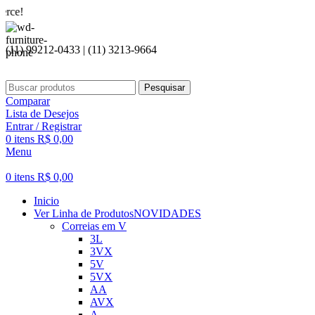
Seja be
(11) 99212-0433 | (11) 3213-9664
Pesquisar
Comparar
Lista de Desejos
Entrar / Registrar
0
itens
R$
0,00
Menu
0
itens
R$
0,00
Inicio
Ver Linha de Produtos
NOVIDADES
Correias em V
3L
3VX
5V
5VX
AA
AVX
A