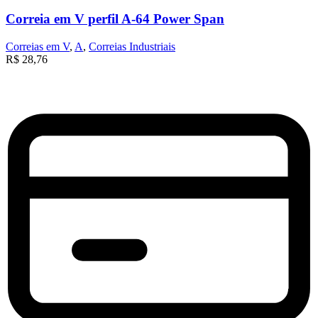
Correia em V perfil A-64 Power Span
Correias em V
,
A
,
Correias Industriais
R$
28,76