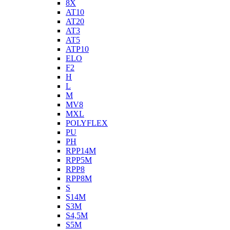
8X
AT10
AT20
AT3
AT5
ATP10
ELO
F2
H
L
M
MV8
MXL
POLYFLEX
PU
PH
RPP14M
RPP5M
RPP8
RPP8M
S
S14M
S3M
S4,5M
S5M