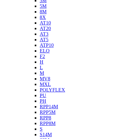
3M
5M
8M
8X
AT10
AT20
AT3
AT5
ATP10
ELO
F2
H
L
M
MV8
MXL
POLYFLEX
PU
PH
RPP14M
RPP5M
RPP8
RPP8M
S
S14M