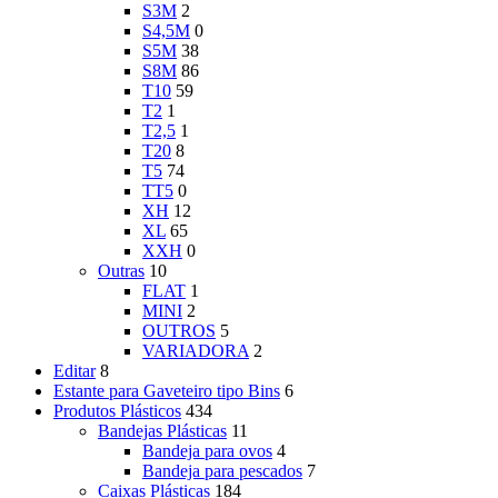
S3M
2
S4,5M
0
S5M
38
S8M
86
T10
59
T2
1
T2,5
1
T20
8
T5
74
TT5
0
XH
12
XL
65
XXH
0
Outras
10
FLAT
1
MINI
2
OUTROS
5
VARIADORA
2
Editar
8
Estante para Gaveteiro tipo Bins
6
Produtos Plásticos
434
Bandejas Plásticas
11
Bandeja para ovos
4
Bandeja para pescados
7
Caixas Plásticas
184