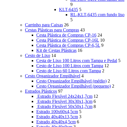
9
KLT-6435
5
RL-KLT-6435 com fundo liso
5
Carrinho para Caixas
26
Cestas Plásticas para Compras
43
Cesta Plástica de Compras CP-16
24
Cesta Plástica de Compras CP-16L
10
Cesta Plástica de Compras CP-6,5L
9
Kit de Cestas Plásticas
16
Cesto de Lixo
14
Cesta de Lixo 100 Litros com Tampa e Pedal
5
Cesto de Lixo 100 Litros com Tampa
12
Cesto de Lixo 60 Litros com Tampa
2
Cesto Organizador Empilhável
4
Cesto Organizador Empilhável (médio)
2
Cesto Organizador Empilhável (pequeno)
2
Estrados Plásticos
97
Estrado Flexível 24x24x1,7cm
12
Estrado Flexível 30x30x1,3cm
6
Estrado Flexível 50x50x1,7cm
8
Estrado 100x60x4,5cm
5
Estrado 40x40x13,5cm
3
Estrado 40x40x4,5cm
6
Estrado 40x40x9cm
3