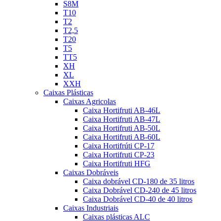
S8M
T10
T2
T2,5
T20
T5
TT5
XH
XL
XXH
Caixas Plásticas
Caixas Agricolas
Caixa Hortifruti AB-46L
Caixa Hortifruti AB-47L
Caixa Hortifruti AB-50L
Caixa Hortifruti AB-60L
Caixa Hortifrúti CP-17
Caixa Hortifruti CP-23
Caixa Hortifruti HFG
Caixas Dobráveis
Caixa dobrável CD-180 de 35 litros
Caixa Dobrável CD-240 de 45 litros
Caixa Dobrável CD-40 de 40 litros
Caixas Industriais
Caixas plásticas ALC