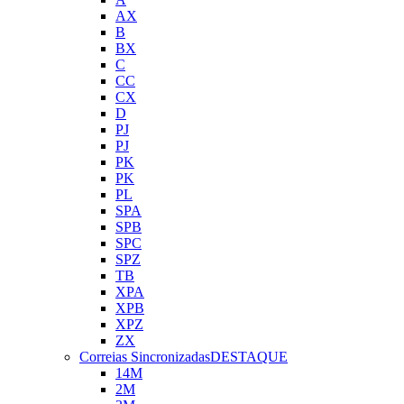
AX
B
BX
C
CC
CX
D
PJ
PJ
PK
PK
PL
SPA
SPB
SPC
SPZ
TB
XPA
XPB
XPZ
ZX
Correias Sincronizadas
DESTAQUE
14M
2M