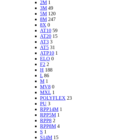
2M
1
3M
49
5M
120
8M
247
8X
0
AT10
59
AT20
15
AT3
3
AT5
31
ATP10
1
ELO
0
F2
2
H
188
L
86
M
1
MV8
0
MXL
1
POLYFLEX
23
PU
3
RPP14M
1
RPP5M
1
RPP8
2
RPP8M
4
S
1
S14M
15