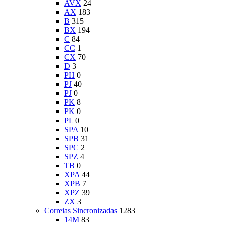
AVX
24
AX
183
B
315
BX
194
C
84
CC
1
CX
70
D
3
PH
0
PJ
40
PJ
0
PK
8
PK
0
PL
0
SPA
10
SPB
31
SPC
2
SPZ
4
TB
0
XPA
44
XPB
7
XPZ
39
ZX
3
Correias Sincronizadas
1283
14M
83