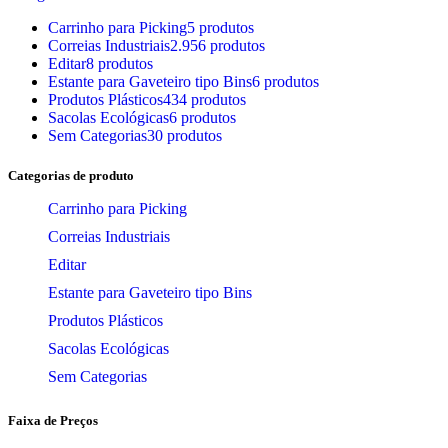
Carrinho para Picking
5 produtos
Correias Industriais
2.956 produtos
Editar
8 produtos
Estante para Gaveteiro tipo Bins
6 produtos
Produtos Plásticos
434 produtos
Sacolas Ecológicas
6 produtos
Sem Categorias
30 produtos
Categorias de produto
Carrinho para Picking
Correias Industriais
Editar
Estante para Gaveteiro tipo Bins
Produtos Plásticos
Sacolas Ecológicas
Sem Categorias
Faixa de Preços