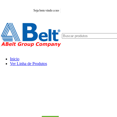
Seja bem vindo a nossa plataforma e-commerce!
Inicio
Ver Linha de Produtos
Correias em V
3L
3VX
5V
5VX
AA
AVX
A
AX
B
BX