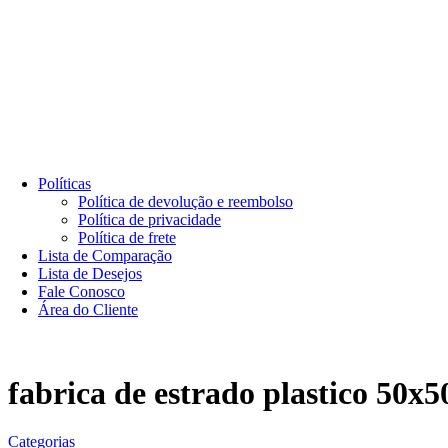
Cesto Organizador Empilhável
Cesto Organizador Empilhável (pequeno)
Cesto Organizador Empilhável (médio)
Cesto de Lixo
Cesta de Lixo 100 Litros com Tampa e Pedal
Cesto de Lixo 100 Litros com Tampa
Estante para Gaveteiro tipo Bins
Bandejas Plásticas
Bandeja para ovos
Bandeja para pescados
Políticas
Política de devolução e reembolso
Política de privacidade
Política de frete
Lista de Comparação
Lista de Desejos
Fale Conosco
Área do Cliente
fabrica de estrado plastico 50x
Categorias