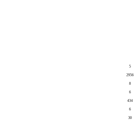
5
2956
8
6
434
6
30