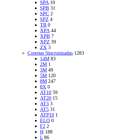
SPA
10
SPB
31
SPC
2
SPZ
4
TB
0
XPA
44
XPB
7
XPZ
39
ZX
3
Correias Sincronizadas
1283
14M
83
2M
1
3M
49
5M
120
8M
247
8X
0
AT10
59
AT20
15
AT3
3
AT5
31
ATP10
1
ELO
0
F2
2
H
188
L
86