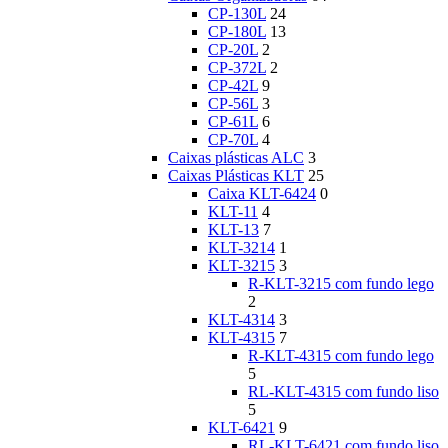
CP-130L
24
CP-180L
13
CP-20L
2
CP-372L
2
CP-42L
9
CP-56L
3
CP-61L
6
CP-70L
4
Caixas plásticas ALC
3
Caixas Plásticas KLT
25
Caixa KLT-6424
0
KLT-11
4
KLT-13
7
KLT-3214
1
KLT-3215
3
R-KLT-3215 com fundo lego
2
KLT-4314
3
KLT-4315
7
R-KLT-4315 com fundo lego
5
RL-KLT-4315 com fundo liso
5
KLT-6421
9
RL-KLT-6421 com fundo liso