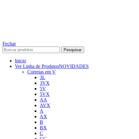
TODOS OS DIREITOS RESERVADOS – 2022 – 2026
Nós da ABelt Group Company nos reservamos o direito de executar manutenção e
alterações de preços, e bem firmar que as fotos sao meramente ilustrativas, entre em
contato para mais informações!
ABELT GROUP COMPANY
Fechar
Pesquisar
Inicio
Ver Linha de Produtos
NOVIDADES
Correias em V
3L
3VX
5V
5VX
AA
AVX
A
AX
B
BX
C
CC