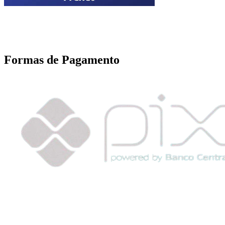
Motoboy, Utilitário ou Caminhão!
(Lalamove, Correios ou 400+ Transportadoras)
Entrega para todo Brasil!
Formas de Pagamento