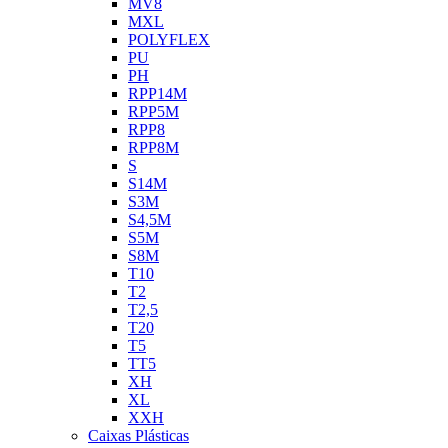
MV8
MXL
POLYFLEX
PU
PH
RPP14M
RPP5M
RPP8
RPP8M
S
S14M
S3M
S4,5M
S5M
S8M
T10
T2
T2,5
T20
T5
TT5
XH
XL
XXH
Caixas Plásticas