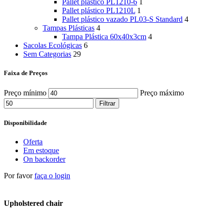
Pallet plástico PL1210-6
1
Pallet plástico PL1210L
1
Pallet plástico vazado PL03-S Standard
4
Tampas Plásticas
4
Tampa Plástica 60x40x3cm
4
Sacolas Ecológicas
6
Sem Categorias
29
Faixa de Preços
Preço mínimo
Preço máximo
Filtrar
Disponibilidade
Oferta
Em estoque
On backorder
Por favor
faça o login
Upholstered chair