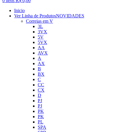
0
itens
R$
0,00
Inicio
Ver Linha de Produtos
NOVIDADES
Correias em V
3L
3VX
5V
5VX
AA
AVX
A
AX
B
BX
C
CC
CX
D
PJ
PJ
PK
PK
PL
SPA