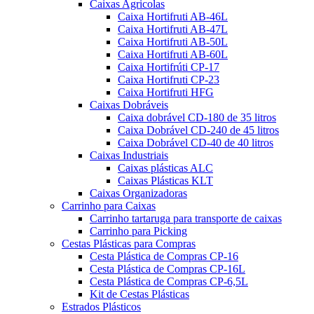
Caixas Agricolas
Caixa Hortifruti AB-46L
Caixa Hortifruti AB-47L
Caixa Hortifruti AB-50L
Caixa Hortifruti AB-60L
Caixa Hortifrúti CP-17
Caixa Hortifruti CP-23
Caixa Hortifruti HFG
Caixas Dobráveis
Caixa dobrável CD-180 de 35 litros
Caixa Dobrável CD-240 de 45 litros
Caixa Dobrável CD-40 de 40 litros
Caixas Industriais
Caixas plásticas ALC
Caixas Plásticas KLT
Caixas Organizadoras
Carrinho para Caixas
Carrinho tartaruga para transporte de caixas
Carrinho para Picking
Cestas Plásticas para Compras
Cesta Plástica de Compras CP-16
Cesta Plástica de Compras CP-16L
Cesta Plástica de Compras CP-6,5L
Kit de Cestas Plásticas
Estrados Plásticos