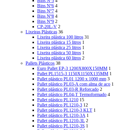
Bins Nº5
4
Bins Nº6
4
Bins Nº7
4
Bins Nº8
4
Bins Nº9
2
CP-20L-V
2
Lixeiras Plásticas
36
Lixeira plástica 100 litros
31
Lixeira plástica 15 litros
1
Lixeira plástica 25 litros
1
Lixeira plástica 50 litros
1
Lixeira plástica 60 litros
2
Pallets Plásticos
38
Euro Pallet EP-3 1200X800X150MM
1
Pallet PL1515-3 1150X1150X135MM
1
Pallet plástico PL01 1200 x 1000 mm
3
Pallet plástico PL03-A com alma de aço
1
Pallet plástico PL03-R Reforçado
2
Pallet plástico PL04-T Termoformado
4
Pallet plástico PL1210
15
Pallet plástico PL1210-3
12
Pallet plástico PL1210-3 KLT
1
Pallet plástico PL1210-3A
1
Pallet plástico PL1210-3L
2
Pallet plástico PL1210-3S
1