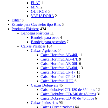
FLAT
1
MINI
2
OUTROS
5
VARIADORA
2
Editar
8
Estante para Gaveteiro tipo Bins
6
Produtos Plásticos
434
Bandejas Plásticas
11
Bandeja para ovos
4
Bandeja para pescados
7
Caixas Plásticas
184
Caixas Agricolas
64
Caixa Hortifruti AB-46L
11
Caixa Hortifruti AB-47L
9
Caixa Hortifruti AB-50L
6
Caixa Hortifruti AB-60L
13
Caixa Hortifrúti CP-17
13
Caixa Hortifruti CP-23
14
Caixa Hortifruti HFG
6
Caixas Dobráveis
46
Caixa dobrável CD-180 de 35 litros
12
Caixa Dobrável CD-240 de 45 litros
31
Caixa Dobrável CD-40 de 40 litros
6
Caixas Industriais
96
Caixas Organizadoras
64