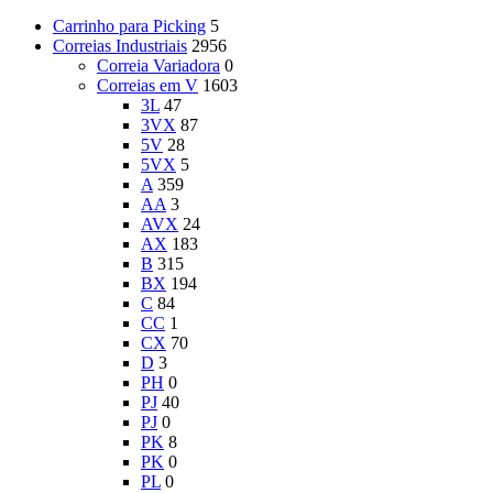
Carrinho para Picking
5
Correias Industriais
2956
Correia Variadora
0
Correias em V
1603
3L
47
3VX
87
5V
28
5VX
5
A
359
AA
3
AVX
24
AX
183
B
315
BX
194
C
84
CC
1
CX
70
D
3
PH
0
PJ
40
PJ
0
PK
8
PK
0
PL
0