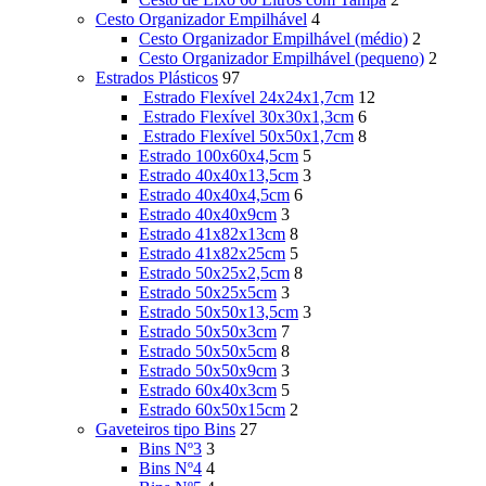
Cesto Organizador Empilhável
4
Cesto Organizador Empilhável (médio)
2
Cesto Organizador Empilhável (pequeno)
2
Estrados Plásticos
97
Estrado Flexível 24x24x1,7cm
12
Estrado Flexível 30x30x1,3cm
6
Estrado Flexível 50x50x1,7cm
8
Estrado 100x60x4,5cm
5
Estrado 40x40x13,5cm
3
Estrado 40x40x4,5cm
6
Estrado 40x40x9cm
3
Estrado 41x82x13cm
8
Estrado 41x82x25cm
5
Estrado 50x25x2,5cm
8
Estrado 50x25x5cm
3
Estrado 50x50x13,5cm
3
Estrado 50x50x3cm
7
Estrado 50x50x5cm
8
Estrado 50x50x9cm
3
Estrado 60x40x3cm
5
Estrado 60x50x15cm
2
Gaveteiros tipo Bins
27
Bins Nº3
3
Bins Nº4
4