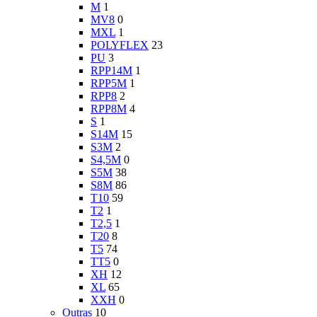
M
1
MV8
0
MXL
1
POLYFLEX
23
PU
3
RPP14M
1
RPP5M
1
RPP8
2
RPP8M
4
S
1
S14M
15
S3M
2
S4,5M
0
S5M
38
S8M
86
T10
59
T2
1
T2,5
1
T20
8
T5
74
TT5
0
XH
12
XL
65
XXH
0
Outras
10