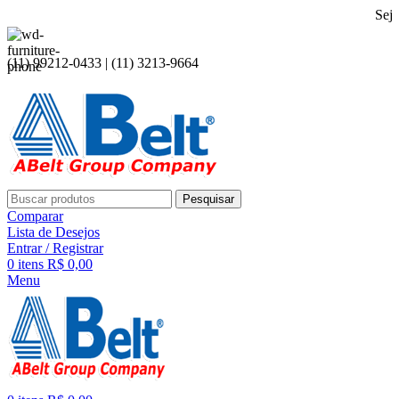
Seja bem vindo
(11) 99212-0433 | (11) 3213-9664
Pesquisar
Comparar
Lista de Desejos
Entrar / Registrar
0
itens
R$
0,00
Menu