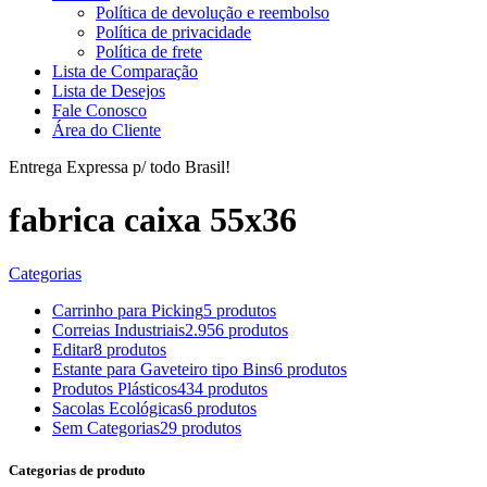
Política de devolução e reembolso
Política de privacidade
Política de frete
Lista de Comparação
Lista de Desejos
Fale Conosco
Área do Cliente
Entrega Expressa p/ todo Brasil!
fabrica caixa 55x36
Categorias
Carrinho para Picking
5 produtos
Correias Industriais
2.956 produtos
Editar
8 produtos
Estante para Gaveteiro tipo Bins
6 produtos
Produtos Plásticos
434 produtos
Sacolas Ecológicas
6 produtos
Sem Categorias
29 produtos
Categorias de produto