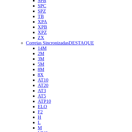
SPB
SPC
SPZ
TB
XPA
XPB
XPZ
ZX
Correias Sincronizadas
DESTAQUE
14M
2M
3M
5M
8M
8X
AT10
AT20
AT3
AT5
ATP10
ELO
F2
H
L
M