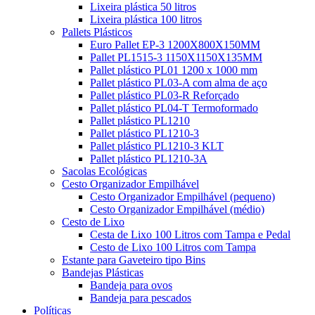
Lixeira plástica 50 litros
Lixeira plástica 100 litros
Pallets Plásticos
Euro Pallet EP-3 1200X800X150MM
Pallet PL1515-3 1150X1150X135MM
Pallet plástico PL01 1200 x 1000 mm
Pallet plástico PL03-A com alma de aço
Pallet plástico PL03-R Reforçado
Pallet plástico PL04-T Termoformado
Pallet plástico PL1210
Pallet plástico PL1210-3
Pallet plástico PL1210-3 KLT
Pallet plástico PL1210-3A
Sacolas Ecológicas
Cesto Organizador Empilhável
Cesto Organizador Empilhável (pequeno)
Cesto Organizador Empilhável (médio)
Cesto de Lixo
Cesta de Lixo 100 Litros com Tampa e Pedal
Cesto de Lixo 100 Litros com Tampa
Estante para Gaveteiro tipo Bins
Bandejas Plásticas
Bandeja para ovos
Bandeja para pescados
Políticas