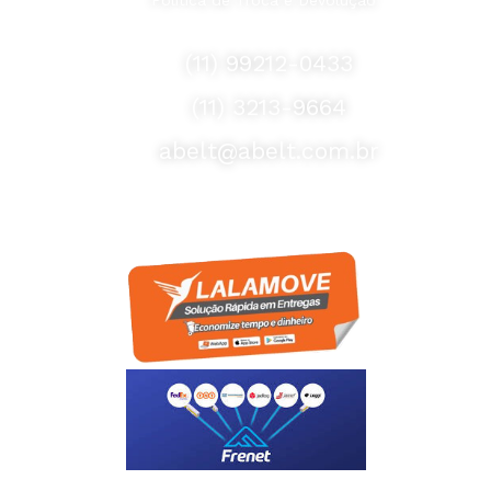
Fale Conosco
(11) 99212-0433
(11) 3213-9664
abelt@abelt.com.br
Selos de Segurança
Formas de Envio
Motoboy, Utilitário ou Caminhão!