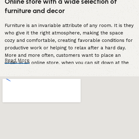
Online store with a wide selection of
furniture and decor
Furniture is an invariable attribute of any room. It is they
who give it the right atmosphere, making the space
cozy and comfortable, creating favorable conditions for
productive work or helping to relax after a hard day.
More and more often, customers want to place an
Read More
order in an online store, when you can sit down at the
computer in your free time, arrange the furniture in the
photo and calmly buy the furniture you like. The online
store has a large catalog of furniture: both home and
office furniture are available.
Furniture production is a modern form of
art
Furniture manufacturers, as well as manufacturers of
other home goods, are full of amazing offers: we often