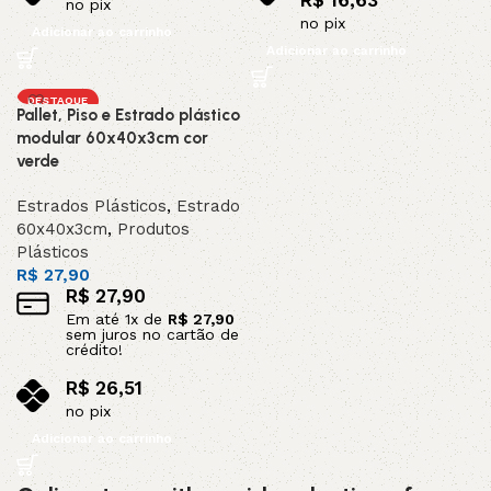
R$
16,63
no pix
no pix
Adicionar ao carrinho
Adicionar ao carrinho
DESTAQUE
Pallet, Piso e Estrado plástico
modular 60x40x3cm cor
verde
Estrados Plásticos
,
Estrado
60x40x3cm
,
Produtos
Plásticos
R$
27,90
R$
27,90
Em até
1
x de
R$
27,90
sem juros no cartão de
crédito!
R$
26,51
no pix
Adicionar ao carrinho