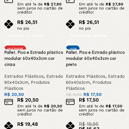
Em até
1
x de
R$
27,90
Em até
1
x de
R$
27,90
sem juros no cartão de
sem juros no cartão de
crédito!
crédito!
R$
26,51
R$
26,51
no pix
no pix
Adicionar ao carrinho
Adicionar ao carrinho
DESTAQUE
-12%
Pallet, Piso e Estrado plástico
Pallet, Piso e Estrado plástico
DESTAQUE
modular 60x40x3cm cor
modular 60x40x3cm cor
cinza
preto
Estrados Plásticos
,
Estrado
Estrados Plásticos
,
Estrado
60x40x3cm
,
Produtos
60x40x3cm
,
Produtos
Plásticos
Plásticos
R$
20,50
R$
17,50
R$
19,95
R$
20,50
R$
17,50
Em até
1
x de
R$
20,50
Em até
1
x de
R$
17,50
sem juros no cartão de
sem juros no cartão de
crédito!
crédito!
R$
19,48
R$
19,95