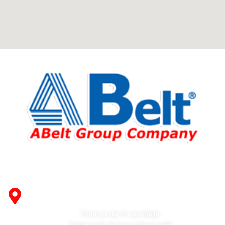
come across both standard mass-produced products
and unique creations - furniture from professional
craftsmen, which will be appreciated by true
connoisseurs of beauty. We have selected for you the
best models from modern craftsmen who managed to
ingeniously combine elegance, quality and practicality in
each product unit. Our assortment includes products
from proven companies. Who for many years of
continuous joint work did not give reason to doubt their
reliability and honesty. All of them guarantee the high
quality of their products, excellent operational
characteristics, attractive appearance of the products, a
long period of use of the furniture, as well as safety.
Fabricante de Produtos Plásticos com atendimento em
abrangência nacional!
R. Desembargador Olavo Ferreira Prado, 565 A -
Americanópolis - São Paulo - SP - 04427-000
Política de Privacidade
Política de Troca e Devolução