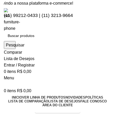
indo a nossa plataforma e-commerce!
(11) 99212-0433 | (11) 3213-9664
Pesquisar
Comparar
Lista de Desejos
Entrar / Registrar
0
itens
R$
0,00
Menu
0
itens
R$
0,00
INICIO
VER LINHA DE PRODUTOS
NOVIDADES
POLÍTICAS
LISTA DE COMPARAÇÃO
LISTA DE DESEJOS
FALE CONOSCO
ÁREA DO CLIENTE
Entrega Expressa p/ todo Brasil!