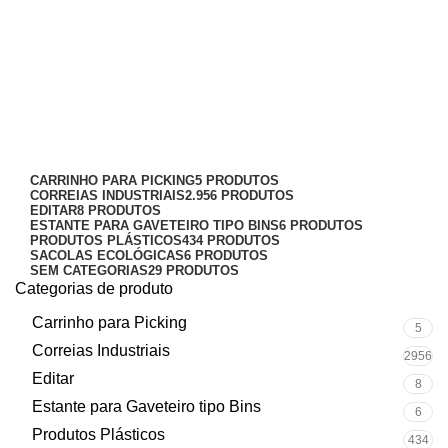
estrado plastico flexivel 30 x
30
Categorias
CARRINHO PARA PICKING
5 PRODUTOS
CORREIAS INDUSTRIAIS
2.956 PRODUTOS
EDITAR
8 PRODUTOS
ESTANTE PARA GAVETEIRO TIPO BINS
6 PRODUTOS
PRODUTOS PLÁSTICOS
434 PRODUTOS
SACOLAS ECOLÓGICAS
6 PRODUTOS
SEM CATEGORIAS
29 PRODUTOS
Categorias de produto
Carrinho para Picking
5
Correias Industriais
2956
Editar
8
Estante para Gaveteiro tipo Bins
6
Produtos Plásticos
434