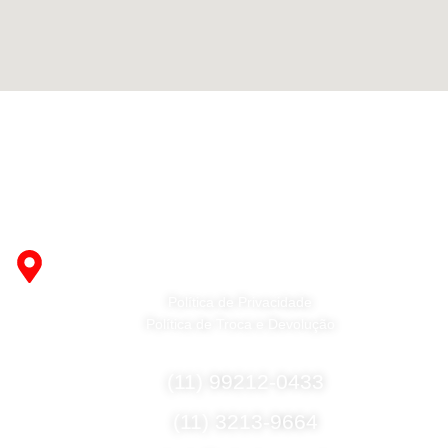
Fabricante de Produtos Plásticos com atendimento em
abrangência nacional!
R. Desembargador Olavo Ferreira Prado, 565 A -
Americanópolis - São Paulo - SP - 04427-000
Política de Privacidade
Política de Troca e Devolução
Fale Conosco
(11) 99212-0433
(11) 3213-9664