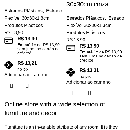
30x30cm cinza
Estrados Plásticos
,
Estrado
Flexível 30x30x1,3cm
,
Estrados Plásticos
,
Estrado
Produtos Plásticos
Flexível 30x30x1,3cm
,
R$
13,90
Produtos Plásticos
R$
13,90
R$
13,90
Em até
1
x de
R$
13,90
R$
13,90
sem juros no cartão de
Em até
1
x de
R$
13,90
crédito!
sem juros no cartão de
crédito!
R$
13,21
no pix
R$
13,21
Adicionar ao carrinho
no pix
Adicionar ao carrinho
Online store with a wide selection of
furniture and decor
Furniture is an invariable attribute of any room. It is they