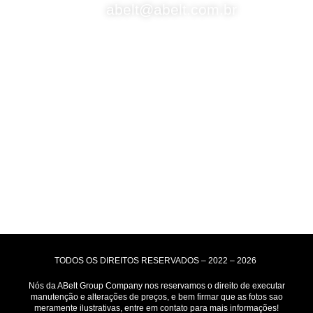
abelt@abelt.com.br
Selos de Segurança
Formas de Envio
Motoboy, Utilitário ou Caminhão!
(Lalamove, Correios ou 400+ Transportadoras)
Entrega para todo Brasil!
Formas de Pagamento
TODOS OS DIREITOS RESERVADOS – 2022 – 2026
Nós da ABelt Group Company nos reservamos o direito de executar
manutenção e alterações de preços, e bem firmar que as fotos sao
meramente ilustrativas, entre em contato para mais informações!