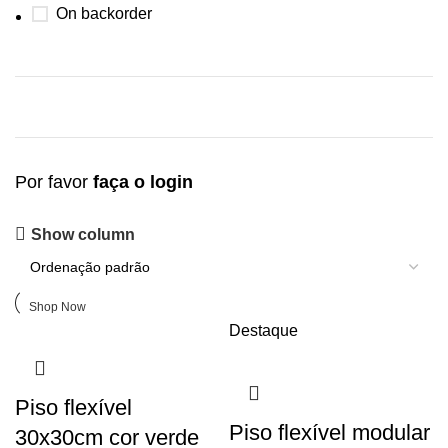
On backorder
Por favor
faça o login
Upholstered chair
Show column
Discount 10%
Shop Now
Destaque
Piso flexível
Piso flexível modular
30x30cm cor verde