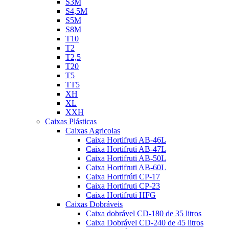
S3M
S4,5M
S5M
S8M
T10
T2
T2,5
T20
T5
TT5
XH
XL
XXH
Caixas Plásticas
Caixas Agricolas
Caixa Hortifruti AB-46L
Caixa Hortifruti AB-47L
Caixa Hortifruti AB-50L
Caixa Hortifruti AB-60L
Caixa Hortifrúti CP-17
Caixa Hortifruti CP-23
Caixa Hortifruti HFG
Caixas Dobráveis
Caixa dobrável CD-180 de 35 litros
Caixa Dobrável CD-240 de 45 litros