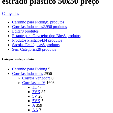
estrado plástico 50x50 preço
Categorias
Carrinho para Picking
5 produtos
Correias Industriais
2.956 produtos
Editar
8 produtos
Estante para Gaveteiro tipo Bins
6 produtos
Produtos Plásticos
434 produtos
Sacolas Ecológicas
6 produtos
Sem Categorias
29 produtos
Categorias de produto
Carrinho para Picking
5
Correias Industriais
2956
Correia Variadora
0
Correias em V
1603
3L
47
3VX
87
5V
28
5VX
5
A
359
AA
3