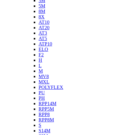
3M
5M
8M
8X
AT10
AT20
AT3
AT5
ATP10
ELO
F2
H
L
M
MV8
MXL
POLYFLEX
PU
PH
RPP14M
RPP5M
RPP8
RPP8M
S
S14M