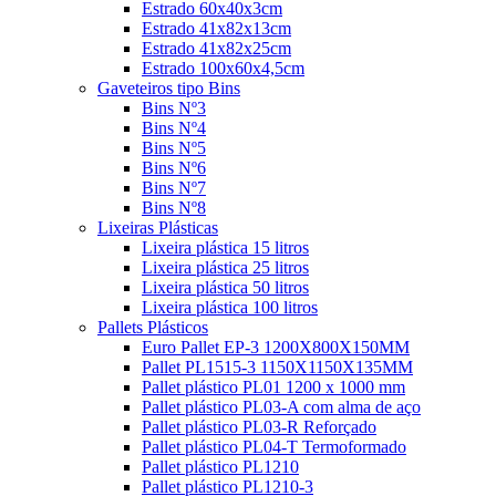
Estrado 60x40x3cm
Estrado 41x82x13cm
Estrado 41x82x25cm
Estrado 100x60x4,5cm
Gaveteiros tipo Bins
Bins Nº3
Bins Nº4
Bins Nº5
Bins Nº6
Bins Nº7
Bins Nº8
Lixeiras Plásticas
Lixeira plástica 15 litros
Lixeira plástica 25 litros
Lixeira plástica 50 litros
Lixeira plástica 100 litros
Pallets Plásticos
Euro Pallet EP-3 1200X800X150MM
Pallet PL1515-3 1150X1150X135MM
Pallet plástico PL01 1200 x 1000 mm
Pallet plástico PL03-A com alma de aço
Pallet plástico PL03-R Reforçado
Pallet plástico PL04-T Termoformado
Pallet plástico PL1210
Pallet plástico PL1210-3