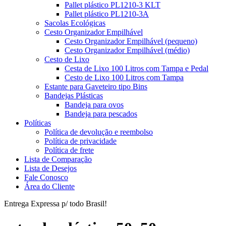
Pallet plástico PL1210-3 KLT
Pallet plástico PL1210-3A
Sacolas Ecológicas
Cesto Organizador Empilhável
Cesto Organizador Empilhável (pequeno)
Cesto Organizador Empilhável (médio)
Cesto de Lixo
Cesta de Lixo 100 Litros com Tampa e Pedal
Cesto de Lixo 100 Litros com Tampa
Estante para Gaveteiro tipo Bins
Bandejas Plásticas
Bandeja para ovos
Bandeja para pescados
Políticas
Política de devolução e reembolso
Política de privacidade
Política de frete
Lista de Comparação
Lista de Desejos
Fale Conosco
Área do Cliente
Entrega Expressa p/ todo Brasil!