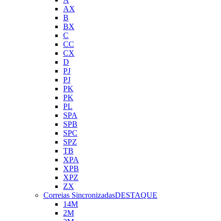
AX
B
BX
C
CC
CX
D
PJ
PJ
PK
PK
PL
SPA
SPB
SPC
SPZ
TB
XPA
XPB
XPZ
ZX
Correias Sincronizadas
DESTAQUE
14M
2M