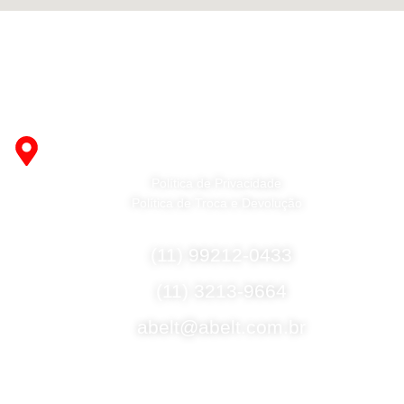
Fabricante de Produtos Plásticos com atendimento em
abrangência nacional!
R. Desembargador Olavo Ferreira Prado, 565 A -
Americanópolis - São Paulo - SP - 04427-000
Política de Privacidade
Política de Troca e Devolução
Fale Conosco
(11) 99212-0433
(11) 3213-9664
abelt@abelt.com.br
Selos de Segurança
Formas de Envio