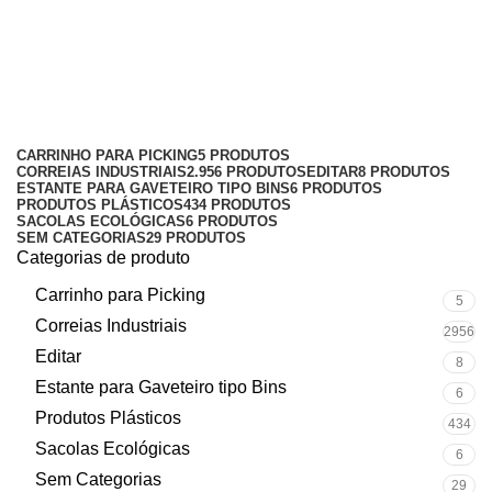
estrado plástico 50x50 branco
Categorias
CARRINHO PARA PICKING
5 PRODUTOS
CORREIAS INDUSTRIAIS
2.956 PRODUTOS
EDITAR
8 PRODUTOS
ESTANTE PARA GAVETEIRO TIPO BINS
6 PRODUTOS
PRODUTOS PLÁSTICOS
434 PRODUTOS
SACOLAS ECOLÓGICAS
6 PRODUTOS
SEM CATEGORIAS
29 PRODUTOS
Categorias de produto
Carrinho para Picking
5
Correias Industriais
2956
Editar
8
Estante para Gaveteiro tipo Bins
6
Produtos Plásticos
434
Sacolas Ecológicas
6
Sem Categorias
29