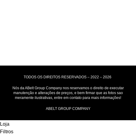
Motoboy, Utilitário ou Caminhão!
(Lalamove, Correios ou 400+ Transportadoras)
Entrega para todo Brasil!
Formas de Pagamento
TODOS OS DIREITOS RESERVADOS – 2022 – 2026
Nós da ABelt Group Company nos reservamos o direito de executar
manutenção e alterações de preços, e bem firmar que as fotos sao
meramente ilustrativas, entre em contato para mais informações!
ABELT GROUP COMPANY
Loja
Filtros