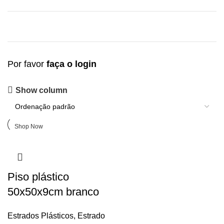
Por favor
faça o login
Upholstered chair
Show column
Discount 10%
Shop Now
Piso plástico
50x50x9cm branco
Estrados Plásticos
,
Estrado