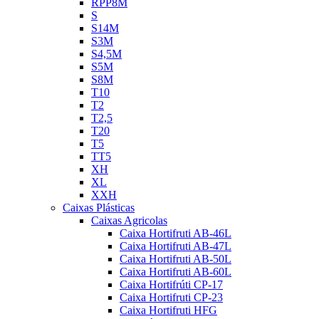
RPP8M
S
S14M
S3M
S4,5M
S5M
S8M
T10
T2
T2,5
T20
T5
TT5
XH
XL
XXH
Caixas Plásticas
Caixas Agricolas
Caixa Hortifruti AB-46L
Caixa Hortifruti AB-47L
Caixa Hortifruti AB-50L
Caixa Hortifruti AB-60L
Caixa Hortifrúti CP-17
Caixa Hortifruti CP-23
Caixa Hortifruti HFG