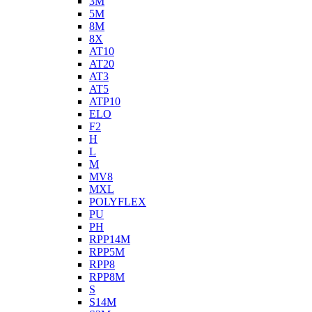
3M
5M
8M
8X
AT10
AT20
AT3
AT5
ATP10
ELO
F2
H
L
M
MV8
MXL
POLYFLEX
PU
PH
RPP14M
RPP5M
RPP8
RPP8M
S
S14M