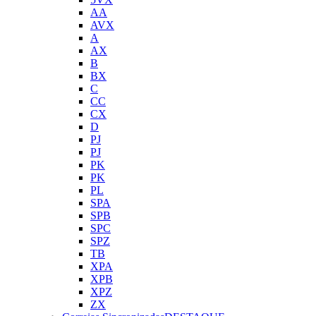
AA
AVX
A
AX
B
BX
C
CC
CX
D
PJ
PJ
PK
PK
PL
SPA
SPB
SPC
SPZ
TB
XPA
XPB
XPZ
ZX