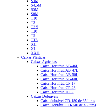
S3M
S4,5M
S5M
S8M
T10
T2
T2,5
T20
T5
TT5
XH
XL
XXH
Caixas Plásticas
Caixas Agricolas
Caixa Hortifruti AB-46L
Caixa Hortifruti AB-47L
Caixa Hortifruti AB-50L
Caixa Hortifruti AB-60L
Caixa Hortifrúti CP-17
Caixa Hortifruti CP-23
Caixa Hortifruti HFG
Caixas Dobráveis
Caixa dobrável CD-180 de 35 litros
Caixa Dobrável CD-240 de 45 litros