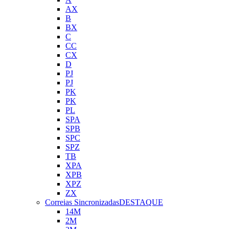
AX
B
BX
C
CC
CX
D
PJ
PJ
PK
PK
PL
SPA
SPB
SPC
SPZ
TB
XPA
XPB
XPZ
ZX
Correias Sincronizadas
DESTAQUE
14M
2M