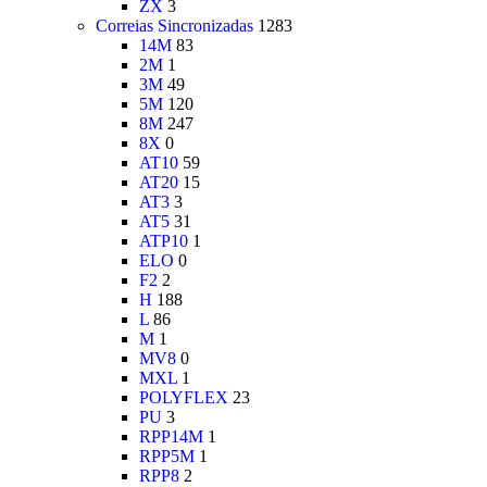
ZX
3
Correias Sincronizadas
1283
14M
83
2M
1
3M
49
5M
120
8M
247
8X
0
AT10
59
AT20
15
AT3
3
AT5
31
ATP10
1
ELO
0
F2
2
H
188
L
86
M
1
MV8
0
MXL
1
POLYFLEX
23
PU
3
RPP14M
1
RPP5M
1
RPP8
2