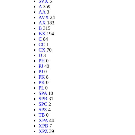
5VX
5
A
359
AA
3
AVX
24
AX
183
B
315
BX
194
C
84
CC
1
CX
70
D
3
PH
0
PJ
40
PJ
0
PK
8
PK
0
PL
0
SPA
10
SPB
31
SPC
2
SPZ
4
TB
0
XPA
44
XPB
7
XPZ
39