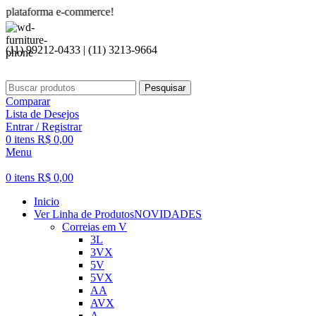
rma e-commerce!
(11) 99212-0433 | (11) 3213-9664
Pesquisar
Comparar
Lista de Desejos
Entrar / Registrar
0
itens
R$
0,00
Menu
0
itens
R$
0,00
Inicio
Ver Linha de Produtos
NOVIDADES
Correias em V
3L
3VX
5V
5VX
AA
AVX
A