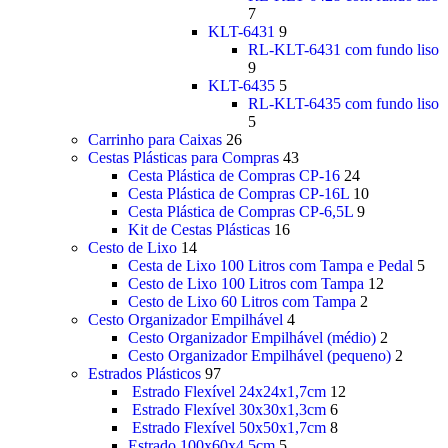
7
KLT-6431
9
RL-KLT-6431 com fundo liso
9
KLT-6435
5
RL-KLT-6435 com fundo liso
5
Carrinho para Caixas
26
Cestas Plásticas para Compras
43
Cesta Plástica de Compras CP-16
24
Cesta Plástica de Compras CP-16L
10
Cesta Plástica de Compras CP-6,5L
9
Kit de Cestas Plásticas
16
Cesto de Lixo
14
Cesta de Lixo 100 Litros com Tampa e Pedal
5
Cesto de Lixo 100 Litros com Tampa
12
Cesto de Lixo 60 Litros com Tampa
2
Cesto Organizador Empilhável
4
Cesto Organizador Empilhável (médio)
2
Cesto Organizador Empilhável (pequeno)
2
Estrados Plásticos
97
Estrado Flexível 24x24x1,7cm
12
Estrado Flexível 30x30x1,3cm
6
Estrado Flexível 50x50x1,7cm
8
Estrado 100x60x4,5cm
5