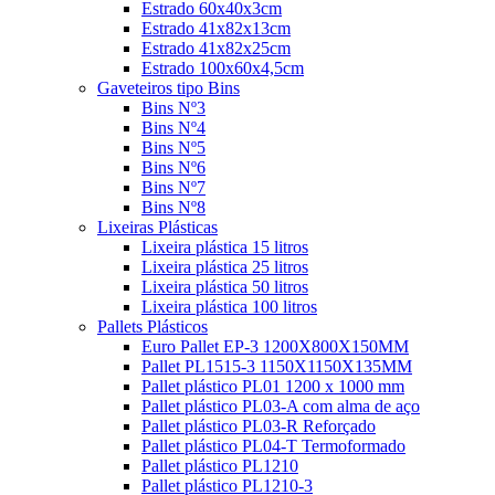
Estrado 60x40x3cm
Estrado 41x82x13cm
Estrado 41x82x25cm
Estrado 100x60x4,5cm
Gaveteiros tipo Bins
Bins Nº3
Bins Nº4
Bins Nº5
Bins Nº6
Bins Nº7
Bins Nº8
Lixeiras Plásticas
Lixeira plástica 15 litros
Lixeira plástica 25 litros
Lixeira plástica 50 litros
Lixeira plástica 100 litros
Pallets Plásticos
Euro Pallet EP-3 1200X800X150MM
Pallet PL1515-3 1150X1150X135MM
Pallet plástico PL01 1200 x 1000 mm
Pallet plástico PL03-A com alma de aço
Pallet plástico PL03-R Reforçado
Pallet plástico PL04-T Termoformado
Pallet plástico PL1210
Pallet plástico PL1210-3