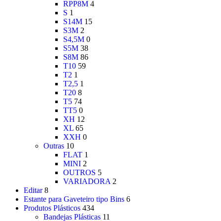
RPP8M
4
S
1
S14M
15
S3M
2
S4,5M
0
S5M
38
S8M
86
T10
59
T2
1
T2,5
1
T20
8
T5
74
TT5
0
XH
12
XL
65
XXH
0
Outras
10
FLAT
1
MINI
2
OUTROS
5
VARIADORA
2
Editar
8
Estante para Gaveteiro tipo Bins
6
Produtos Plásticos
434
Bandejas Plásticas
11