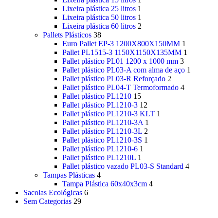
Lixeira plástica 25 litros
1
Lixeira plástica 50 litros
1
Lixeira plástica 60 litros
2
Pallets Plásticos
38
Euro Pallet EP-3 1200X800X150MM
1
Pallet PL1515-3 1150X1150X135MM
1
Pallet plástico PL01 1200 x 1000 mm
3
Pallet plástico PL03-A com alma de aço
1
Pallet plástico PL03-R Reforçado
2
Pallet plástico PL04-T Termoformado
4
Pallet plástico PL1210
15
Pallet plástico PL1210-3
12
Pallet plástico PL1210-3 KLT
1
Pallet plástico PL1210-3A
1
Pallet plástico PL1210-3L
2
Pallet plástico PL1210-3S
1
Pallet plástico PL1210-6
1
Pallet plástico PL1210L
1
Pallet plástico vazado PL03-S Standard
4
Tampas Plásticas
4
Tampa Plástica 60x40x3cm
4
Sacolas Ecológicas
6
Sem Categorias
29