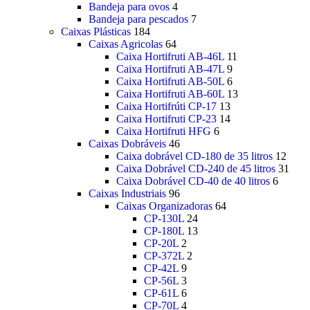
Bandeja para ovos
4
Bandeja para pescados
7
Caixas Plásticas
184
Caixas Agricolas
64
Caixa Hortifruti AB-46L
11
Caixa Hortifruti AB-47L
9
Caixa Hortifruti AB-50L
6
Caixa Hortifruti AB-60L
13
Caixa Hortifrúti CP-17
13
Caixa Hortifruti CP-23
14
Caixa Hortifruti HFG
6
Caixas Dobráveis
46
Caixa dobrável CD-180 de 35 litros
12
Caixa Dobrável CD-240 de 45 litros
31
Caixa Dobrável CD-40 de 40 litros
6
Caixas Industriais
96
Caixas Organizadoras
64
CP-130L
24
CP-180L
13
CP-20L
2
CP-372L
2
CP-42L
9
CP-56L
3
CP-61L
6
CP-70L
4