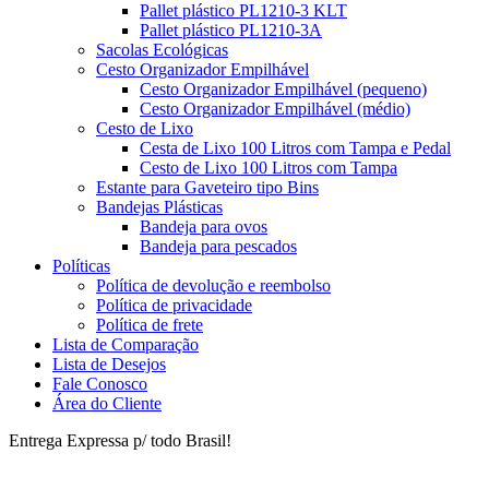
Pallet plástico PL1210-3 KLT
Pallet plástico PL1210-3A
Sacolas Ecológicas
Cesto Organizador Empilhável
Cesto Organizador Empilhável (pequeno)
Cesto Organizador Empilhável (médio)
Cesto de Lixo
Cesta de Lixo 100 Litros com Tampa e Pedal
Cesto de Lixo 100 Litros com Tampa
Estante para Gaveteiro tipo Bins
Bandejas Plásticas
Bandeja para ovos
Bandeja para pescados
Políticas
Política de devolução e reembolso
Política de privacidade
Política de frete
Lista de Comparação
Lista de Desejos
Fale Conosco
Área do Cliente
Entrega Expressa p/ todo Brasil!