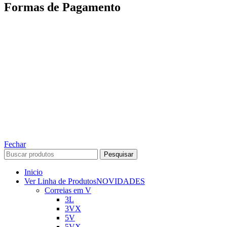
Formas de Pagamento
TODOS OS DIREITOS RESERVADOS – 2022 – 2026
Nós da ABelt Group Company nos reservamos o direito de executar manutenção e
alterações de preços, e bem firmar que as fotos sao meramente ilustrativas, entre em
contato para mais informações!
ABELT GROUP COMPANY
Fechar
Pesquisar
Inicio
Ver Linha de Produtos
NOVIDADES
Correias em V
3L
3VX
5V
5VX