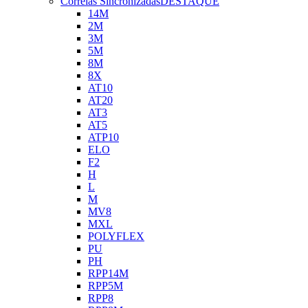
Correias Sincronizadas
DESTAQUE
14M
2M
3M
5M
8M
8X
AT10
AT20
AT3
AT5
ATP10
ELO
F2
H
L
M
MV8
MXL
POLYFLEX
PU
PH
RPP14M
RPP5M
RPP8