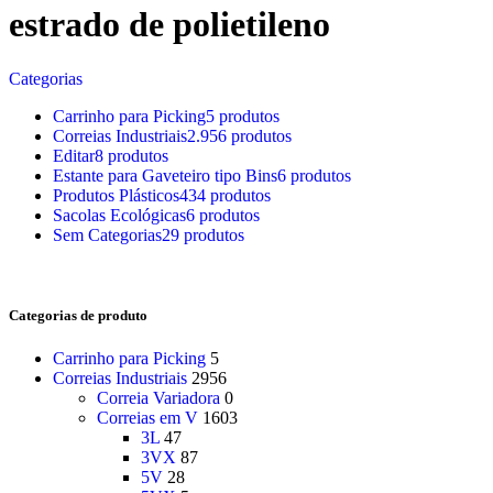
estrado de polietileno
Categorias
Carrinho para Picking
5 produtos
Correias Industriais
2.956 produtos
Editar
8 produtos
Estante para Gaveteiro tipo Bins
6 produtos
Produtos Plásticos
434 produtos
Sacolas Ecológicas
6 produtos
Sem Categorias
29 produtos
Categorias de produto
Carrinho para Picking
5
Correias Industriais
2956
Correia Variadora
0
Correias em V
1603
3L
47
3VX
87
5V
28