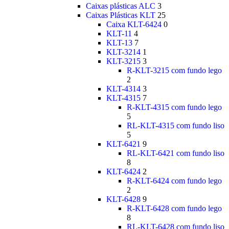
Caixas plásticas ALC
3
Caixas Plásticas KLT
25
Caixa KLT-6424
0
KLT-11
4
KLT-13
7
KLT-3214
1
KLT-3215
3
R-KLT-3215 com fundo lego
2
KLT-4314
3
KLT-4315
7
R-KLT-4315 com fundo lego
5
RL-KLT-4315 com fundo liso
5
KLT-6421
9
RL-KLT-6421 com fundo liso
8
KLT-6424
2
R-KLT-6424 com fundo lego
2
KLT-6428
9
R-KLT-6428 com fundo lego
8
RL-KLT-6428 com fundo liso