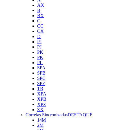
AX
B
BX
C
CC
CX
D
PJ
PJ
PK
PK
PL
SPA
SPB
SPC
SPZ
TB
XPA
XPB
XPZ
ZX
Correias Sincronizadas
DESTAQUE
14M
2M