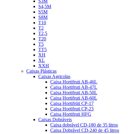
S3M
S4,5M
S5M
S8M
T10
T2
T2,5
T20
T5
TT5
XH
XL
XXH
Caixas Plásticas
Caixas Agricolas
Caixa Hortifruti AB-46L
Caixa Hortifruti AB-47L
Caixa Hortifruti AB-50L
Caixa Hortifruti AB-60L
Caixa Hortifrúti CP-17
Caixa Hortifruti CP-23
Caixa Hortifruti HFG
Caixas Dobráveis
Caixa dobrável CD-180 de 35 litros
Caixa Dobrável CD-240 de 45 litros