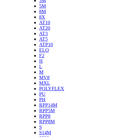
3M
5M
8M
8X
AT10
AT20
AT3
AT5
ATP10
ELO
F2
H
L
M
MV8
MXL
POLYFLEX
PU
PH
RPP14M
RPP5M
RPP8
RPP8M
S
S14M