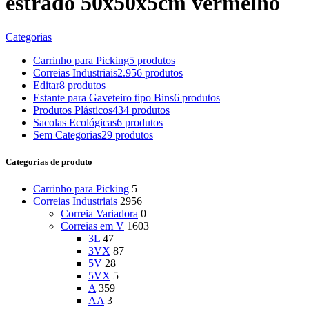
estrado 50x50x5cm vermelho
Categorias
Carrinho para Picking
5 produtos
Correias Industriais
2.956 produtos
Editar
8 produtos
Estante para Gaveteiro tipo Bins
6 produtos
Produtos Plásticos
434 produtos
Sacolas Ecológicas
6 produtos
Sem Categorias
29 produtos
Categorias de produto
Carrinho para Picking
5
Correias Industriais
2956
Correia Variadora
0
Correias em V
1603
3L
47
3VX
87
5V
28
5VX
5
A
359
AA
3