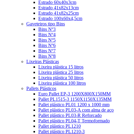
Estrado 60x40x3cm
Estrado 41x82x13cm
Estrado 41x82x25cm
Estrado 100x60x4,5cm
Gaveteiros tipo Bins
Bins Nº3
Bins Nº4
Bins Nº5
Bins Nº6
Bins Nº7
Bins Nº8
Lixeiras Plásticas
Lixeira plástica 15 litros
Lixeira plástica 25 litros
Lixeira plástica 50 litros
Lixeira plástica 100 litros
Pallets Plásticos
Euro Pallet EP-3 1200X800X150MM
Pallet PL1515-3 1150X1150X135MM
Pallet plástico PL01 1200 x 1000 mm
Pallet plástico PL03-A com alma de aço
Pallet plástico PL03-R Reforçado
Pallet plástico PL04-T Termoformado
Pallet plástico PL1210
Pallet plástico PL1210-3