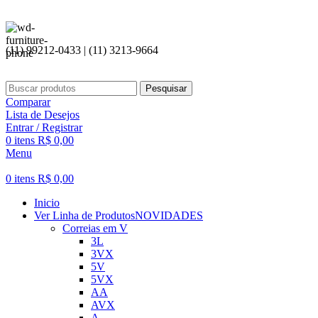
(11) 99212-0433 | (11) 3213-9664
Pesquisar
Comparar
Lista de Desejos
Entrar / Registrar
0
itens
R$
0,00
Menu
0
itens
R$
0,00
Inicio
Ver Linha de Produtos
NOVIDADES
Correias em V
3L
3VX
5V
5VX
AA
AVX
A