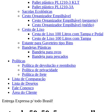
Pallet plástico PL1210-3 KLT
Pallet plástico PL1210-3A
Sacolas Ecológicas
Cesto Organizador Empilhável
Cesto Organizador Empilhável (pequeno)
Cesto Organizador Empilhável (médio)
Cesto de Lixo
Cesta de Lixo 100 Litros com Tampa e Pedal
Cesto de Lixo 100 Litros com Tampa
Estante para Gaveteiro tipo Bins
Bandejas Plásticas
Bandeja para ovos
Bandeja para pescados
Políticas
Política de devolução e reembolso
Política de privacidade
Política de frete
Lista de Comparação
Lista de Desejos
Fale Conosco
Área do Cliente
Entrega Expressa p/ todo Brasil!