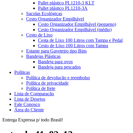
Pallet plástico PL1210-3 KLT
Pallet plástico PL1210-3A
Sacolas Ecológicas
Cesto Organizador Empilhável
Cesto Organizador Empilhável (pequeno)
Cesto Organizador Empilhável (médio)
Cesto de Lixo
Cesta de Lixo 100 Litros com Tampa e Pedal
Cesto de Lixo 100 Litros com Tampa
Estante para Gaveteiro tipo Bins
Bandejas Plásticas
Bandeja para ovos
Bandeja para pescados
Políticas
Política de devolução e reembolso
Política de privacidade
Política de frete
Lista de Comparação
Lista de Desejos
Fale Conosco
Área do Cliente
Entrega Expressa p/ todo Brasil!