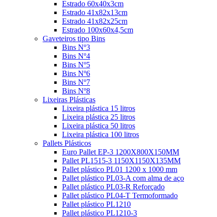
Estrado 60x40x3cm
Estrado 41x82x13cm
Estrado 41x82x25cm
Estrado 100x60x4,5cm
Gaveteiros tipo Bins
Bins Nº3
Bins Nº4
Bins Nº5
Bins Nº6
Bins Nº7
Bins Nº8
Lixeiras Plásticas
Lixeira plástica 15 litros
Lixeira plástica 25 litros
Lixeira plástica 50 litros
Lixeira plástica 100 litros
Pallets Plásticos
Euro Pallet EP-3 1200X800X150MM
Pallet PL1515-3 1150X1150X135MM
Pallet plástico PL01 1200 x 1000 mm
Pallet plástico PL03-A com alma de aço
Pallet plástico PL03-R Reforçado
Pallet plástico PL04-T Termoformado
Pallet plástico PL1210
Pallet plástico PL1210-3