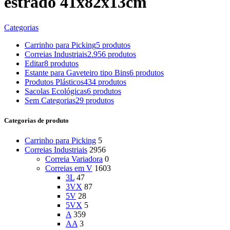
estrado 41x82x13cm
Categorias
Carrinho para Picking
5 produtos
Correias Industriais
2.956 produtos
Editar
8 produtos
Estante para Gaveteiro tipo Bins
6 produtos
Produtos Plásticos
434 produtos
Sacolas Ecológicas
6 produtos
Sem Categorias
29 produtos
Categorias de produto
Carrinho para Picking
5
Correias Industriais
2956
Correia Variadora
0
Correias em V
1603
3L
47
3VX
87
5V
28
5VX
5
A
359
AA
3