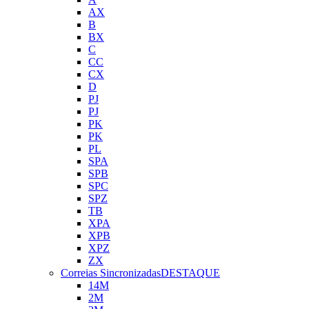
AX
B
BX
C
CC
CX
D
PJ
PJ
PK
PK
PL
SPA
SPB
SPC
SPZ
TB
XPA
XPB
XPZ
ZX
Correias Sincronizadas
DESTAQUE
14M
2M