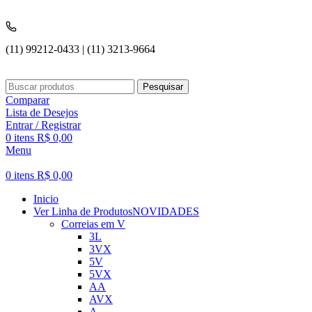
(11) 99212-0433 | (11) 3213-9664
Pesquisar
Comparar
Lista de Desejos
Entrar / Registrar
0
itens
R$
0,00
Menu
0
itens
R$
0,00
Inicio
Ver Linha de Produtos
NOVIDADES
Correias em V
3L
3VX
5V
5VX
AA
AVX
A