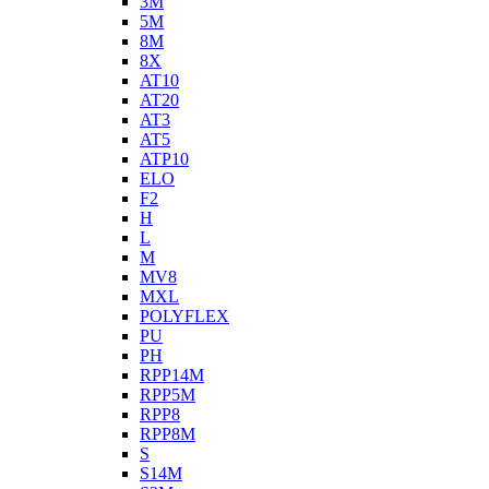
3M
5M
8M
8X
AT10
AT20
AT3
AT5
ATP10
ELO
F2
H
L
M
MV8
MXL
POLYFLEX
PU
PH
RPP14M
RPP5M
RPP8
RPP8M
S
S14M