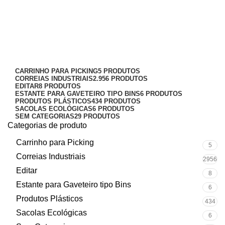
CX81
Categorias
CARRINHO PARA PICKING
5 PRODUTOS
CORREIAS INDUSTRIAIS
2.956 PRODUTOS
EDITAR
8 PRODUTOS
ESTANTE PARA GAVETEIRO TIPO BINS
6 PRODUTOS
PRODUTOS PLÁSTICOS
434 PRODUTOS
SACOLAS ECOLÓGICAS
6 PRODUTOS
SEM CATEGORIAS
29 PRODUTOS
Categorias de produto
Carrinho para Picking
5
Correias Industriais
2956
Editar
8
Estante para Gaveteiro tipo Bins
6
Produtos Plásticos
434
Sacolas Ecológicas
6