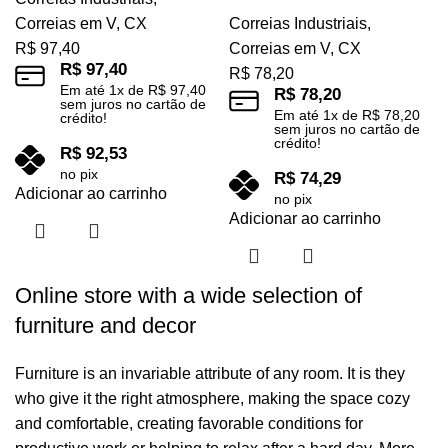
Correias em V
,
CX
Correias Industriais
,
R$
97,40
Correias em V
,
CX
R$
97,40
R$
78,20
Em até
1
x de
R$
97,40
R$
78,20
sem juros no cartão de
Em até
1
x de
R$
78,20
crédito!
sem juros no cartão de
crédito!
R$
92,53
no pix
R$
74,29
Adicionar ao carrinho
no pix
Adicionar ao carrinho
Online store with a wide selection of
furniture and decor
Furniture is an invariable attribute of any room. It is they
who give it the right atmosphere, making the space cozy
and comfortable, creating favorable conditions for