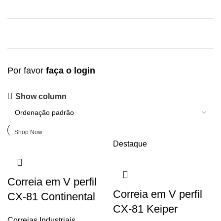
Por favor
faça o login
Upholstered chair
Show column
Discount 10%
Shop Now
Destaque
Correia em V perfil
Correia em V perfil
CX-81 Continental
CX-81 Keiper
Correias Industriais
,