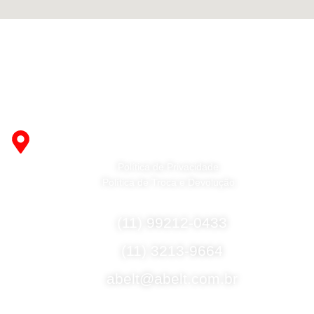
Fabricante de Produtos Plásticos com atendimento em
abrangência nacional!
R. Desembargador Olavo Ferreira Prado, 565 A -
Americanópolis - São Paulo - SP - 04427-000
Política de Privacidade
Política de Troca e Devolução
Fale Conosco
(11) 99212-0433
(11) 3213-9664
abelt@abelt.com.br
Selos de Segurança