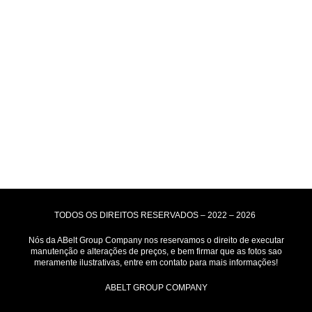
Formas de Envio
Motoboy, Utilitário ou Caminhão!
(Lalamove, Correios ou 400+ Transportadoras)
Entrega para todo Brasil!
Formas de Pagamento
TODOS OS DIREITOS RESERVADOS – 2022 – 2026
Nós da ABelt Group Company nos reservamos o direito de executar
manutenção e alterações de preços, e bem firmar que as fotos sao
meramente ilustrativas, entre em contato para mais informações!
ABELT GROUP COMPANY