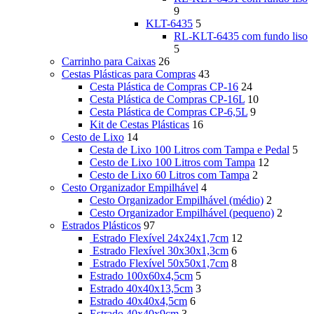
9
KLT-6435
5
RL-KLT-6435 com fundo liso
5
Carrinho para Caixas
26
Cestas Plásticas para Compras
43
Cesta Plástica de Compras CP-16
24
Cesta Plástica de Compras CP-16L
10
Cesta Plástica de Compras CP-6,5L
9
Kit de Cestas Plásticas
16
Cesto de Lixo
14
Cesta de Lixo 100 Litros com Tampa e Pedal
5
Cesto de Lixo 100 Litros com Tampa
12
Cesto de Lixo 60 Litros com Tampa
2
Cesto Organizador Empilhável
4
Cesto Organizador Empilhável (médio)
2
Cesto Organizador Empilhável (pequeno)
2
Estrados Plásticos
97
Estrado Flexível 24x24x1,7cm
12
Estrado Flexível 30x30x1,3cm
6
Estrado Flexível 50x50x1,7cm
8
Estrado 100x60x4,5cm
5
Estrado 40x40x13,5cm
3
Estrado 40x40x4,5cm
6
Estrado 40x40x9cm
3