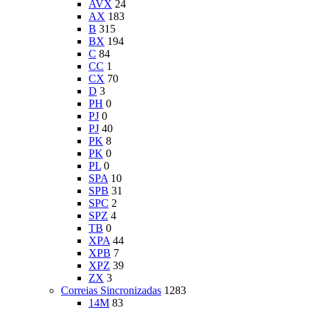
AVX
24
AX
183
B
315
BX
194
C
84
CC
1
CX
70
D
3
PH
0
PJ
0
PJ
40
PK
8
PK
0
PL
0
SPA
10
SPB
31
SPC
2
SPZ
4
TB
0
XPA
44
XPB
7
XPZ
39
ZX
3
Correias Sincronizadas
1283
14M
83