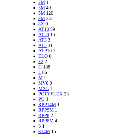
2M
1
3M
49
5M
120
8M
247
8X
0
AT10
59
AT20
15
AT3
3
AT5
31
ATP10
1
ELO
0
F2
2
H
188
L
86
M
1
MV8
0
MXL
1
POLYFLEX
23
PU
3
RPP14M
1
RPP5M
1
RPP8
2
RPP8M
4
S
1
S14M
15