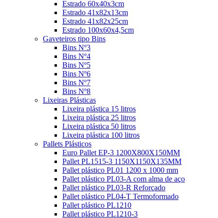
Estrado 60x40x3cm
Estrado 41x82x13cm
Estrado 41x82x25cm
Estrado 100x60x4,5cm
Gaveteiros tipo Bins
Bins Nº3
Bins Nº4
Bins Nº5
Bins Nº6
Bins Nº7
Bins Nº8
Lixeiras Plásticas
Lixeira plástica 15 litros
Lixeira plástica 25 litros
Lixeira plástica 50 litros
Lixeira plástica 100 litros
Pallets Plásticos
Euro Pallet EP-3 1200X800X150MM
Pallet PL1515-3 1150X1150X135MM
Pallet plástico PL01 1200 x 1000 mm
Pallet plástico PL03-A com alma de aço
Pallet plástico PL03-R Reforçado
Pallet plástico PL04-T Termoformado
Pallet plástico PL1210
Pallet plástico PL1210-3