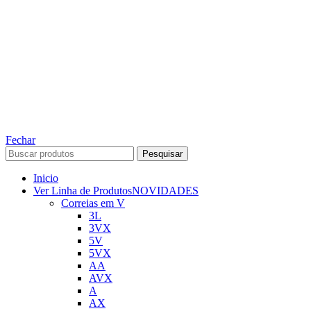
TODOS OS DIREITOS RESERVADOS – 2022 – 2026
Nós da ABelt Group Company nos reservamos o direito de executar manutenção e
alterações de preços, e bem firmar que as fotos sao meramente ilustrativas, entre em
contato para mais informações!
ABELT GROUP COMPANY
Fechar
Pesquisar
Inicio
Ver Linha de Produtos
NOVIDADES
Correias em V
3L
3VX
5V
5VX
AA
AVX
A
AX