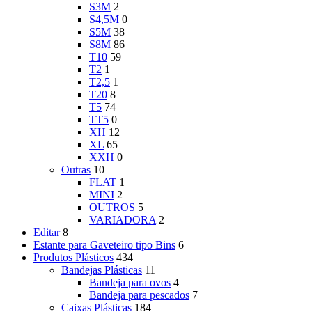
S3M
2
S4,5M
0
S5M
38
S8M
86
T10
59
T2
1
T2,5
1
T20
8
T5
74
TT5
0
XH
12
XL
65
XXH
0
Outras
10
FLAT
1
MINI
2
OUTROS
5
VARIADORA
2
Editar
8
Estante para Gaveteiro tipo Bins
6
Produtos Plásticos
434
Bandejas Plásticas
11
Bandeja para ovos
4
Bandeja para pescados
7
Caixas Plásticas
184