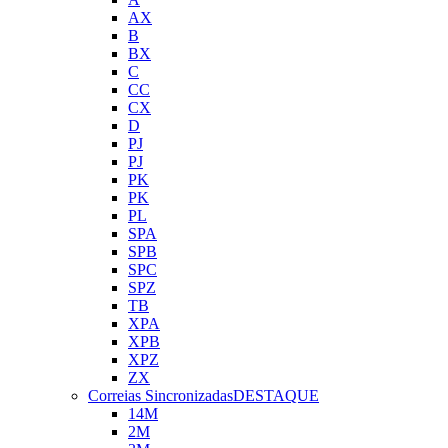
AX
B
BX
C
CC
CX
D
PJ
PJ
PK
PK
PL
SPA
SPB
SPC
SPZ
TB
XPA
XPB
XPZ
ZX
Correias Sincronizadas
DESTAQUE
14M
2M