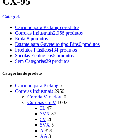
CX-95
Categorias
Carrinho para Picking
5 produtos
Correias Industriais
2.956 produtos
Editar
8 produtos
Estante para Gaveteiro tipo Bins
6 produtos
Produtos Plásticos
434 produtos
Sacolas Ecológicas
6 produtos
Sem Categorias
29 produtos
Categorias de produto
Carrinho para Picking
5
Correias Industriais
2956
Correia Variadora
0
Correias em V
1603
3L
47
3VX
87
5V
28
5VX
5
A
359
AA
3