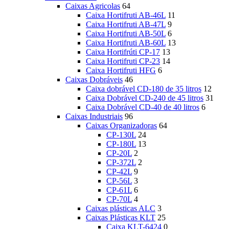
Caixas Agricolas
64
Caixa Hortifruti AB-46L
11
Caixa Hortifruti AB-47L
9
Caixa Hortifruti AB-50L
6
Caixa Hortifruti AB-60L
13
Caixa Hortifrúti CP-17
13
Caixa Hortifruti CP-23
14
Caixa Hortifruti HFG
6
Caixas Dobráveis
46
Caixa dobrável CD-180 de 35 litros
12
Caixa Dobrável CD-240 de 45 litros
31
Caixa Dobrável CD-40 de 40 litros
6
Caixas Industriais
96
Caixas Organizadoras
64
CP-130L
24
CP-180L
13
CP-20L
2
CP-372L
2
CP-42L
9
CP-56L
3
CP-61L
6
CP-70L
4
Caixas plásticas ALC
3
Caixas Plásticas KLT
25
Caixa KLT-6424
0