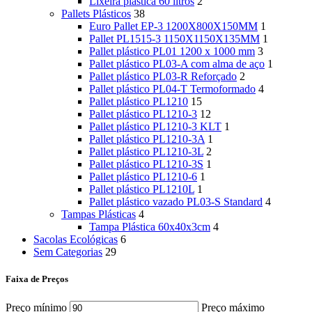
Lixeira plástica 60 litros
2
Pallets Plásticos
38
Euro Pallet EP-3 1200X800X150MM
1
Pallet PL1515-3 1150X1150X135MM
1
Pallet plástico PL01 1200 x 1000 mm
3
Pallet plástico PL03-A com alma de aço
1
Pallet plástico PL03-R Reforçado
2
Pallet plástico PL04-T Termoformado
4
Pallet plástico PL1210
15
Pallet plástico PL1210-3
12
Pallet plástico PL1210-3 KLT
1
Pallet plástico PL1210-3A
1
Pallet plástico PL1210-3L
2
Pallet plástico PL1210-3S
1
Pallet plástico PL1210-6
1
Pallet plástico PL1210L
1
Pallet plástico vazado PL03-S Standard
4
Tampas Plásticas
4
Tampa Plástica 60x40x3cm
4
Sacolas Ecológicas
6
Sem Categorias
29
Faixa de Preços
Preço mínimo
Preço máximo