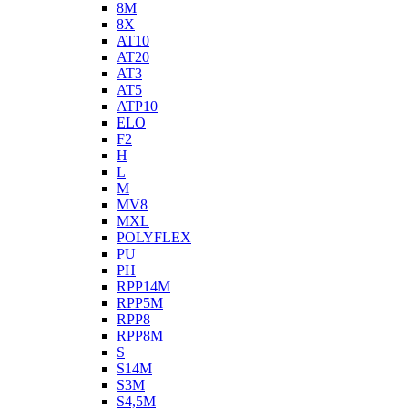
8M
8X
AT10
AT20
AT3
AT5
ATP10
ELO
F2
H
L
M
MV8
MXL
POLYFLEX
PU
PH
RPP14M
RPP5M
RPP8
RPP8M
S
S14M
S3M
S4,5M