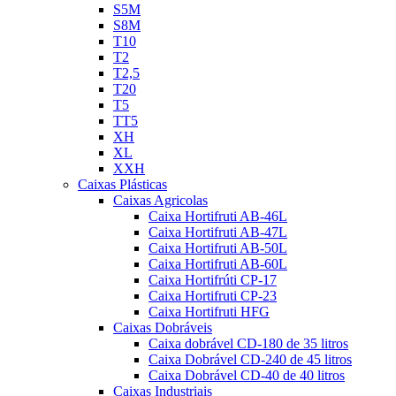
S5M
S8M
T10
T2
T2,5
T20
T5
TT5
XH
XL
XXH
Caixas Plásticas
Caixas Agricolas
Caixa Hortifruti AB-46L
Caixa Hortifruti AB-47L
Caixa Hortifruti AB-50L
Caixa Hortifruti AB-60L
Caixa Hortifrúti CP-17
Caixa Hortifruti CP-23
Caixa Hortifruti HFG
Caixas Dobráveis
Caixa dobrável CD-180 de 35 litros
Caixa Dobrável CD-240 de 45 litros
Caixa Dobrável CD-40 de 40 litros
Caixas Industriais