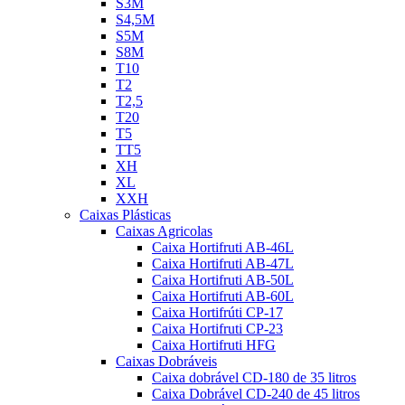
S3M
S4,5M
S5M
S8M
T10
T2
T2,5
T20
T5
TT5
XH
XL
XXH
Caixas Plásticas
Caixas Agricolas
Caixa Hortifruti AB-46L
Caixa Hortifruti AB-47L
Caixa Hortifruti AB-50L
Caixa Hortifruti AB-60L
Caixa Hortifrúti CP-17
Caixa Hortifruti CP-23
Caixa Hortifruti HFG
Caixas Dobráveis
Caixa dobrável CD-180 de 35 litros
Caixa Dobrável CD-240 de 45 litros