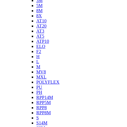
3M
5M
8M
8X
AT10
AT20
AT3
AT5
ATP10
ELO
F2
H
L
M
MV8
MXL
POLYFLEX
PU
PH
RPP14M
RPP5M
RPP8
RPP8M
S
S14M