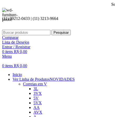
Seja bem vin
(11) 99212-0433 | (11) 3213-9664
Pesquisar
Comparar
Lista de Desejos
Entrar / Registrar
0
itens
R$
0,00
Menu
0
itens
R$
0,00
Inicio
Ver Linha de Produtos
NOVIDADES
Correias em V
3L
3VX
5V
5VX
AA
AVX
A