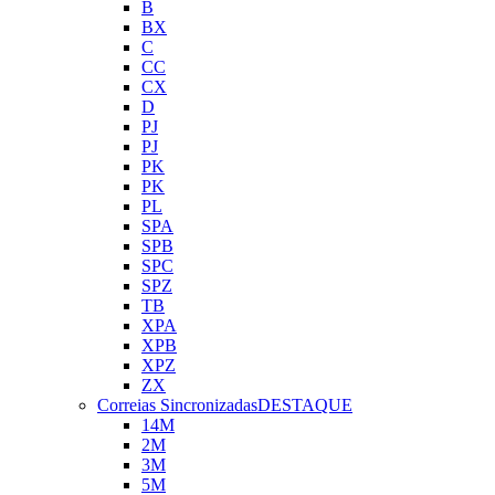
B
BX
C
CC
CX
D
PJ
PJ
PK
PK
PL
SPA
SPB
SPC
SPZ
TB
XPA
XPB
XPZ
ZX
Correias Sincronizadas
DESTAQUE
14M
2M
3M
5M