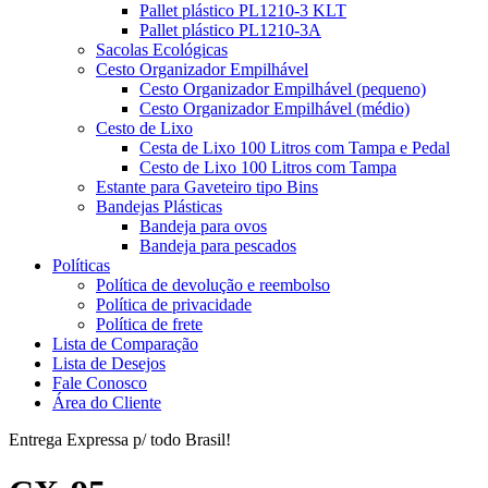
Pallet plástico PL1210-3 KLT
Pallet plástico PL1210-3A
Sacolas Ecológicas
Cesto Organizador Empilhável
Cesto Organizador Empilhável (pequeno)
Cesto Organizador Empilhável (médio)
Cesto de Lixo
Cesta de Lixo 100 Litros com Tampa e Pedal
Cesto de Lixo 100 Litros com Tampa
Estante para Gaveteiro tipo Bins
Bandejas Plásticas
Bandeja para ovos
Bandeja para pescados
Políticas
Política de devolução e reembolso
Política de privacidade
Política de frete
Lista de Comparação
Lista de Desejos
Fale Conosco
Área do Cliente
Entrega Expressa p/ todo Brasil!