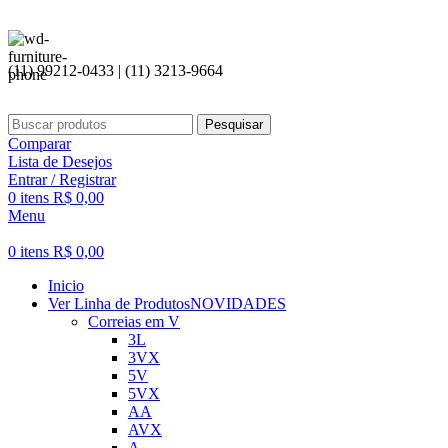
(11) 99212-0433 | (11) 3213-9664
Pesquisar
Comparar
Lista de Desejos
Entrar / Registrar
0
itens
R$
0,00
Menu
0
itens
R$
0,00
Inicio
Ver Linha de Produtos
NOVIDADES
Correias em V
3L
3VX
5V
5VX
AA
AVX
A