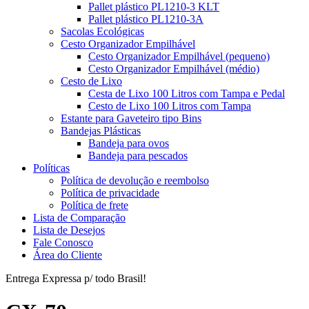
Pallet plástico PL1210-3 KLT
Pallet plástico PL1210-3A
Sacolas Ecológicas
Cesto Organizador Empilhável
Cesto Organizador Empilhável (pequeno)
Cesto Organizador Empilhável (médio)
Cesto de Lixo
Cesta de Lixo 100 Litros com Tampa e Pedal
Cesto de Lixo 100 Litros com Tampa
Estante para Gaveteiro tipo Bins
Bandejas Plásticas
Bandeja para ovos
Bandeja para pescados
Políticas
Política de devolução e reembolso
Política de privacidade
Política de frete
Lista de Comparação
Lista de Desejos
Fale Conosco
Área do Cliente
Entrega Expressa p/ todo Brasil!