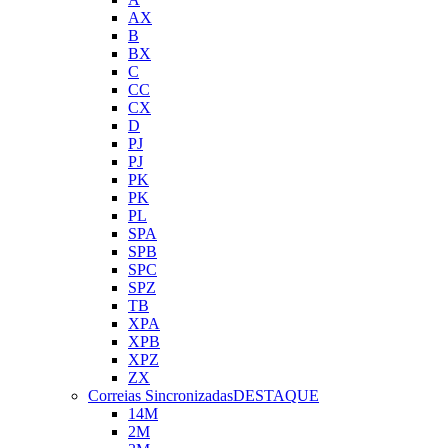
AX
B
BX
C
CC
CX
D
PJ
PJ
PK
PK
PL
SPA
SPB
SPC
SPZ
TB
XPA
XPB
XPZ
ZX
Correias Sincronizadas
DESTAQUE
14M
2M