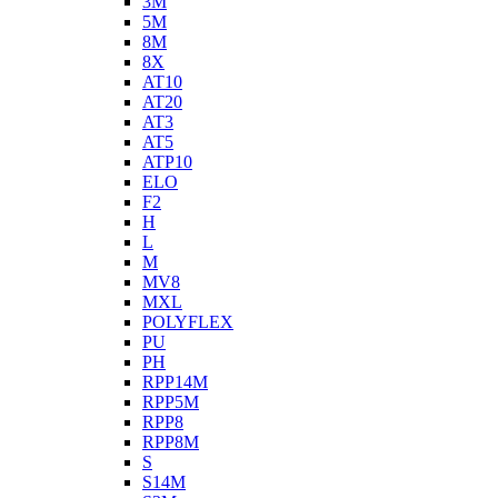
3M
5M
8M
8X
AT10
AT20
AT3
AT5
ATP10
ELO
F2
H
L
M
MV8
MXL
POLYFLEX
PU
PH
RPP14M
RPP5M
RPP8
RPP8M
S
S14M