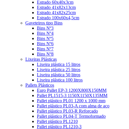
Estrado 60x40x3cm
Estrado 41x82x13cm
Estrado 41x82x25cm
Estrado 100x60x4,5cm
Gaveteiros tipo Bins
Bins Nº3
Bins Nº4
Bins Nº5
Bins Nº6
Bins Nº7
Bins Nº8
Lixeiras Plásticas
Lixeira plástica 15 litros
Lixeira plástica 25 litros
Lixeira plástica 50 litros
Lixeira plástica 100 litros
Pallets Plásticos
Euro Pallet EP-3 1200X800X150MM
Pallet PL1515-3 1150X1150X135MM
Pallet plástico PL01 1200 x 1000 mm
Pallet plástico PL03-A com alma de aço
Pallet plástico PL03-R Reforçado
Pallet plástico PL04-T Termoformado
Pallet plástico PL1210
Pallet plástico PL1210-3