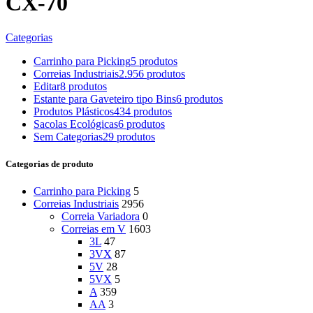
CX-70
Categorias
Carrinho para Picking
5 produtos
Correias Industriais
2.956 produtos
Editar
8 produtos
Estante para Gaveteiro tipo Bins
6 produtos
Produtos Plásticos
434 produtos
Sacolas Ecológicas
6 produtos
Sem Categorias
29 produtos
Categorias de produto
Carrinho para Picking
5
Correias Industriais
2956
Correia Variadora
0
Correias em V
1603
3L
47
3VX
87
5V
28
5VX
5
A
359
AA
3