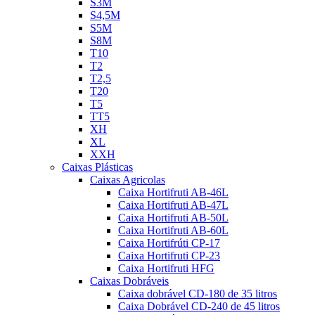
S3M
S4,5M
S5M
S8M
T10
T2
T2,5
T20
T5
TT5
XH
XL
XXH
Caixas Plásticas
Caixas Agricolas
Caixa Hortifruti AB-46L
Caixa Hortifruti AB-47L
Caixa Hortifruti AB-50L
Caixa Hortifruti AB-60L
Caixa Hortifrúti CP-17
Caixa Hortifruti CP-23
Caixa Hortifruti HFG
Caixas Dobráveis
Caixa dobrável CD-180 de 35 litros
Caixa Dobrável CD-240 de 45 litros