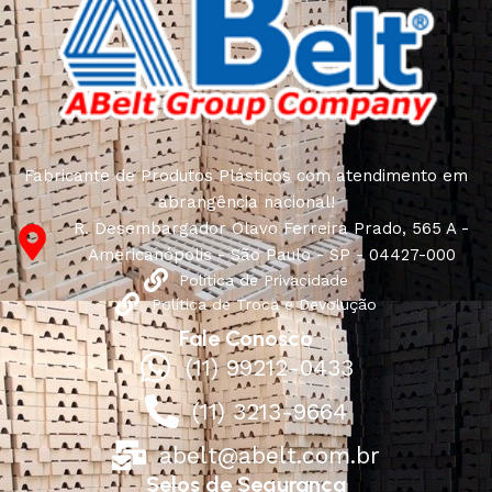
Fabricante de Produtos Plásticos com atendimento em
abrangência nacional!
R. Desembargador Olavo Ferreira Prado, 565 A -
Americanópolis - São Paulo - SP - 04427-000
Política de Privacidade
Política de Troca e Devolução
Fale Conosco
(11) 99212-0433
(11) 3213-9664
abelt@abelt.com.br
Selos de Segurança