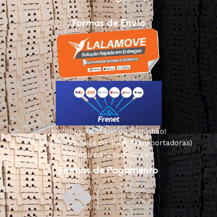
Formas de Envio
Motoboy, Utilitário ou Caminhão!
(Lalamove, Correios ou 400+ Transportadoras)
Entrega para todo Brasil!
Formas de Pagamento