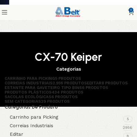
0
CX-70 Keiper
Categorias
CARRINHO PARA PICKING
5 PRODUTOS
CORREIAS INDUSTRIAIS
2.956 PRODUTOS
EDITAR
8 PRODUTOS
ESTANTE PARA GAVETEIRO TIPO BINS
6 PRODUTOS
PRODUTOS PLÁSTICOS
434 PRODUTOS
SACOLAS ECOLÓGICAS
6 PRODUTOS
SEM CATEGORIAS
29 PRODUTOS
Categorias De Produto
Carrinho para Picking
5
Correias Industriais
2956
Editar
8