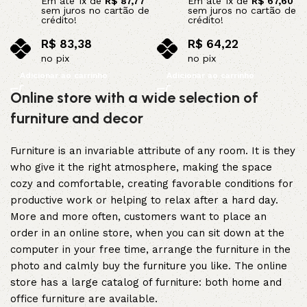
Em até
1
x de
R$
87,77
Em até
1
x de
R$
67,60
sem juros no cartão de
sem juros no cartão de
crédito!
crédito!
R$
83,38
R$
64,22
no pix
no pix
Adicionar ao carrinho
Adicionar ao carrinho
Online store with a wide selection of
furniture and decor
Furniture is an invariable attribute of any room. It is they
who give it the right atmosphere, making the space
cozy and comfortable, creating favorable conditions for
productive work or helping to relax after a hard day.
More and more often, customers want to place an
order in an online store, when you can sit down at the
computer in your free time, arrange the furniture in the
photo and calmly buy the furniture you like. The online
store has a large catalog of furniture: both home and
office furniture are available.