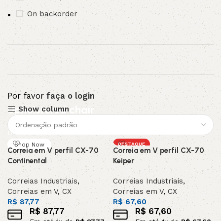
On backorder
Por favor
faça o login
Upholstered chair
Show column
Discount 10%
Shop Now
DESTAQUE
Correia em V perfil CX-70
Correia em V perfil CX-70
Continental
Keiper
Correias Industriais
,
Correias Industriais
,
Correias em V
,
CX
Correias em V
,
CX
R$
87,77
R$
67,60
R$
87,77
R$
67,60