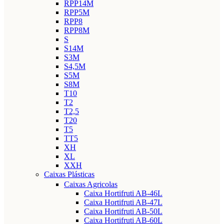
RPP14M
RPP5M
RPP8
RPP8M
S
S14M
S3M
S4,5M
S5M
S8M
T10
T2
T2,5
T20
T5
TT5
XH
XL
XXH
Caixas Plásticas
Caixas Agricolas
Caixa Hortifruti AB-46L
Caixa Hortifruti AB-47L
Caixa Hortifruti AB-50L
Caixa Hortifruti AB-60L