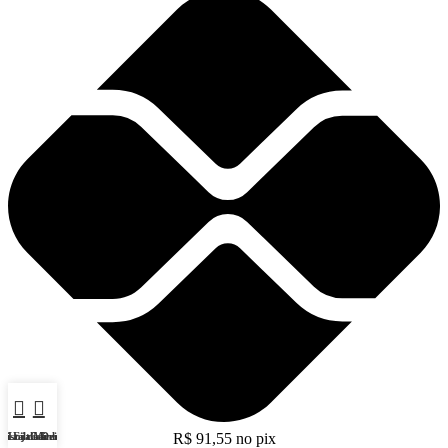
Lista de Desejos
Loja
Filtros
Carrinho
Minha conta
R$
91,55
no pix