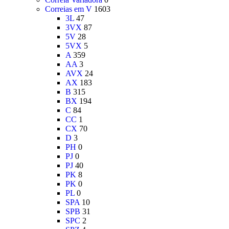
Correias em V
1603
3L
47
3VX
87
5V
28
5VX
5
A
359
AA
3
AVX
24
AX
183
B
315
BX
194
C
84
CC
1
CX
70
D
3
PH
0
PJ
0
PJ
40
PK
8
PK
0
PL
0
SPA
10
SPB
31
SPC
2