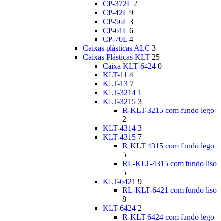
CP-372L
2
CP-42L
9
CP-56L
3
CP-61L
6
CP-70L
4
Caixas plásticas ALC
3
Caixas Plásticas KLT
25
Caixa KLT-6424
0
KLT-11
4
KLT-13
7
KLT-3214
1
KLT-3215
3
R-KLT-3215 com fundo lego
2
KLT-4314
3
KLT-4315
7
R-KLT-4315 com fundo lego
5
RL-KLT-4315 com fundo liso
5
KLT-6421
9
RL-KLT-6421 com fundo liso
8
KLT-6424
2
R-KLT-6424 com fundo lego