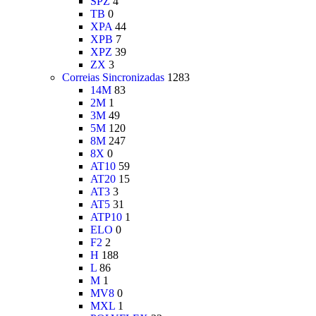
SPZ
4
TB
0
XPA
44
XPB
7
XPZ
39
ZX
3
Correias Sincronizadas
1283
14M
83
2M
1
3M
49
5M
120
8M
247
8X
0
AT10
59
AT20
15
AT3
3
AT5
31
ATP10
1
ELO
0
F2
2
H
188
L
86
M
1
MV8
0
MXL
1