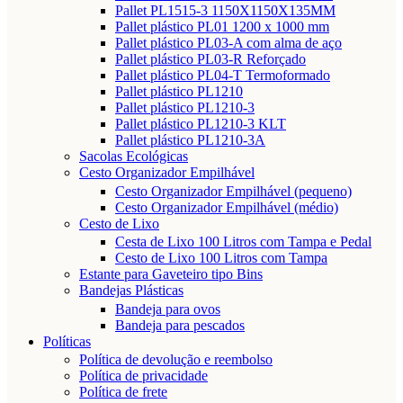
Pallet PL1515-3 1150X1150X135MM
Pallet plástico PL01 1200 x 1000 mm
Pallet plástico PL03-A com alma de aço
Pallet plástico PL03-R Reforçado
Pallet plástico PL04-T Termoformado
Pallet plástico PL1210
Pallet plástico PL1210-3
Pallet plástico PL1210-3 KLT
Pallet plástico PL1210-3A
Sacolas Ecológicas
Cesto Organizador Empilhável
Cesto Organizador Empilhável (pequeno)
Cesto Organizador Empilhável (médio)
Cesto de Lixo
Cesta de Lixo 100 Litros com Tampa e Pedal
Cesto de Lixo 100 Litros com Tampa
Estante para Gaveteiro tipo Bins
Bandejas Plásticas
Bandeja para ovos
Bandeja para pescados
Políticas
Política de devolução e reembolso
Política de privacidade
Política de frete