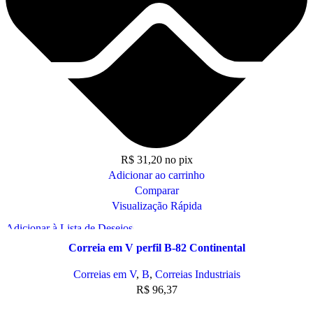
R$
31,20
no pix
Adicionar ao carrinho
Comparar
Visualização Rápida
Adicionar à Lista de Desejos
Correia em V perfil B-82 Continental
Correias em V
,
B
,
Correias Industriais
R$
96,37