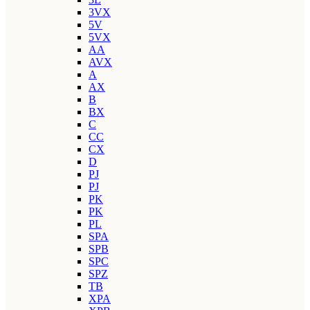
3VX
5V
5VX
AA
AVX
A
AX
B
BX
C
CC
CX
D
PJ
PJ
PK
PK
PL
SPA
SPB
SPC
SPZ
TB
XPA