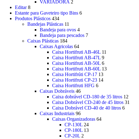
VARIADORA
2
Editar
8
Estante para Gaveteiro tipo Bins
6
Produtos Plásticos
434
Bandejas Plásticas
11
Bandeja para ovos
4
Bandeja para pescados
7
Caixas Plásticas
184
Caixas Agricolas
64
Caixa Hortifruti AB-46L
11
Caixa Hortifruti AB-47L
9
Caixa Hortifruti AB-50L
6
Caixa Hortifruti AB-60L
13
Caixa Hortifrúti CP-17
13
Caixa Hortifruti CP-23
14
Caixa Hortifruti HFG
6
Caixas Dobráveis
46
Caixa dobrável CD-180 de 35 litros
12
Caixa Dobrável CD-240 de 45 litros
31
Caixa Dobrável CD-40 de 40 litros
6
Caixas Industriais
96
Caixas Organizadoras
64
CP-130L
24
CP-180L
13
CP-20L
2