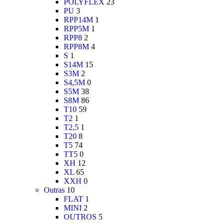
POLYFLEX
23
PU
3
RPP14M
1
RPP5M
1
RPP8
2
RPP8M
4
S
1
S14M
15
S3M
2
S4,5M
0
S5M
38
S8M
86
T10
59
T2
1
T2,5
1
T20
8
T5
74
TT5
0
XH
12
XL
65
XXH
0
Outras
10
FLAT
1
MINI
2
OUTROS
5