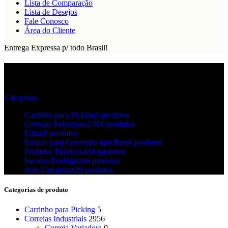
Lista de Comparação
Lista de Desejos
Fale Conosco
Área do Cliente
Entrega Expressa p/ todo Brasil!
correias v b
Categorias
Carrinho para Picking
5 produtos
Correias Industriais
2.956 produtos
Editar
8 produtos
Estante para Gaveteiro tipo Bins
6 produtos
Produtos Plásticos
434 produtos
Sacolas Ecológicas
6 produtos
Sem Categorias
29 produtos
Categorias de produto
Carrinho para Picking
5
Correias Industriais
2956
Correia Variadora
0