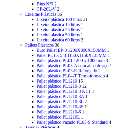
Bins Nº9
2
CP-20L-V
2
Lixeiras Plásticas
36
Lixeira plástica 100 litros
31
Lixeira plástica 15 litros
1
Lixeira plástica 25 litros
1
Lixeira plástica 50 litros
1
Lixeira plástica 60 litros
2
Pallets Plásticos
38
Euro Pallet EP-3 1200X800X150MM
1
Pallet PL1515-3 1150X1150X135MM
1
Pallet plástico PL01 1200 x 1000 mm
3
Pallet plástico PL03-A com alma de aço
1
Pallet plástico PL03-R Reforçado
2
Pallet plástico PL04-T Termoformado
4
Pallet plástico PL1210
15
Pallet plástico PL1210-3
12
Pallet plástico PL1210-3 KLT
1
Pallet plástico PL1210-3A
1
Pallet plástico PL1210-3L
2
Pallet plástico PL1210-3S
1
Pallet plástico PL1210-6
1
Pallet plástico PL1210L
1
Pallet plástico vazado PL03-S Standard
4
Tampas Plásticas
4