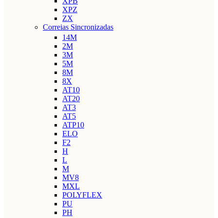
XPB
XPZ
ZX
Correias Sincronizadas
14M
2M
3M
5M
8M
8X
AT10
AT20
AT3
AT5
ATP10
ELO
F2
H
L
M
MV8
MXL
POLYFLEX
PU
PH