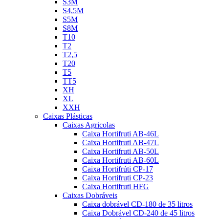
S3M
S4,5M
S5M
S8M
T10
T2
T2,5
T20
T5
TT5
XH
XL
XXH
Caixas Plásticas
Caixas Agricolas
Caixa Hortifruti AB-46L
Caixa Hortifruti AB-47L
Caixa Hortifruti AB-50L
Caixa Hortifruti AB-60L
Caixa Hortifrúti CP-17
Caixa Hortifruti CP-23
Caixa Hortifruti HFG
Caixas Dobráveis
Caixa dobrável CD-180 de 35 litros
Caixa Dobrável CD-240 de 45 litros