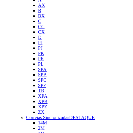
AX
B
BX
C
CC
CX
D
PJ
PJ
PK
PK
PL
SPA
SPB
SPC
SPZ
TB
XPA
XPB
XPZ
ZX
Correias Sincronizadas
DESTAQUE
14M
2M