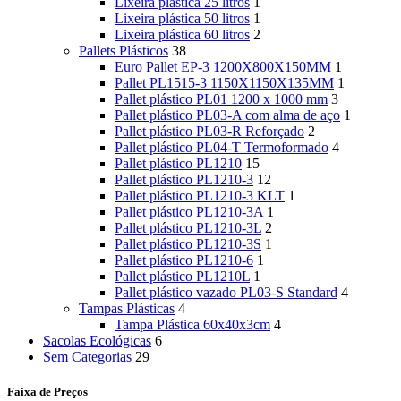
Lixeira plástica 25 litros
1
Lixeira plástica 50 litros
1
Lixeira plástica 60 litros
2
Pallets Plásticos
38
Euro Pallet EP-3 1200X800X150MM
1
Pallet PL1515-3 1150X1150X135MM
1
Pallet plástico PL01 1200 x 1000 mm
3
Pallet plástico PL03-A com alma de aço
1
Pallet plástico PL03-R Reforçado
2
Pallet plástico PL04-T Termoformado
4
Pallet plástico PL1210
15
Pallet plástico PL1210-3
12
Pallet plástico PL1210-3 KLT
1
Pallet plástico PL1210-3A
1
Pallet plástico PL1210-3L
2
Pallet plástico PL1210-3S
1
Pallet plástico PL1210-6
1
Pallet plástico PL1210L
1
Pallet plástico vazado PL03-S Standard
4
Tampas Plásticas
4
Tampa Plástica 60x40x3cm
4
Sacolas Ecológicas
6
Sem Categorias
29
Faixa de Preços