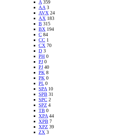
A
359
AA
3
AVX
24
AX
183
B
315
BX
194
C
84
CC
1
CX
70
D
3
PH
0
PJ
0
PJ
40
PK
8
PK
0
PL
0
SPA
10
SPB
31
SPC
2
SPZ
4
TB
0
XPA
44
XPB
7
XPZ
39
ZX
3