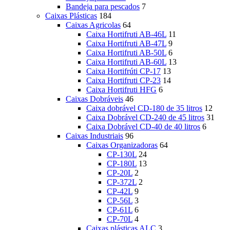
Bandeja para pescados
7
Caixas Plásticas
184
Caixas Agricolas
64
Caixa Hortifruti AB-46L
11
Caixa Hortifruti AB-47L
9
Caixa Hortifruti AB-50L
6
Caixa Hortifruti AB-60L
13
Caixa Hortifrúti CP-17
13
Caixa Hortifruti CP-23
14
Caixa Hortifruti HFG
6
Caixas Dobráveis
46
Caixa dobrável CD-180 de 35 litros
12
Caixa Dobrável CD-240 de 45 litros
31
Caixa Dobrável CD-40 de 40 litros
6
Caixas Industriais
96
Caixas Organizadoras
64
CP-130L
24
CP-180L
13
CP-20L
2
CP-372L
2
CP-42L
9
CP-56L
3
CP-61L
6
CP-70L
4
Caixas plásticas ALC
3