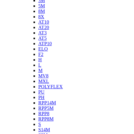
3M
5M
8M
8X
AT10
AT20
AT3
AT5
ATP10
ELO
F2
H
L
M
MV8
MXL
POLYFLEX
PU
PH
RPP14M
RPP5M
RPP8
RPP8M
S
S14M