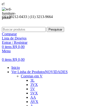
Seja bem
(11) 99212-0433 | (11) 3213-9664
Pesquisar
Comparar
Lista de Desejos
Entrar / Registrar
0
itens
R$
0,00
Menu
0
itens
R$
0,00
Inicio
Ver Linha de Produtos
NOVIDADES
Correias em V
3L
3VX
5V
5VX
AA
AVX
A