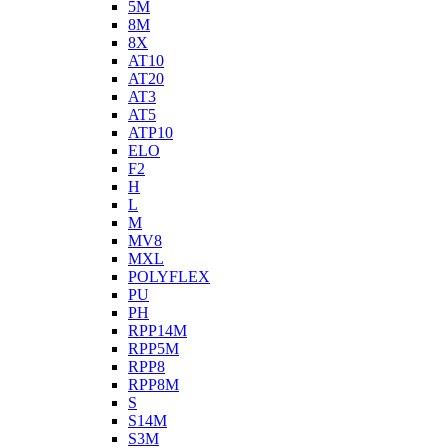
5M
8M
8X
AT10
AT20
AT3
AT5
ATP10
ELO
F2
H
L
M
MV8
MXL
POLYFLEX
PU
PH
RPP14M
RPP5M
RPP8
RPP8M
S
S14M
S3M