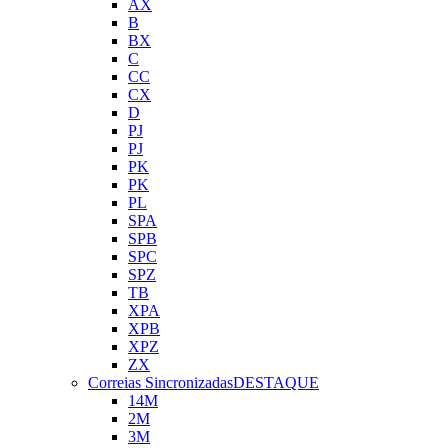
AX
B
BX
C
CC
CX
D
PJ
PJ
PK
PK
PL
SPA
SPB
SPC
SPZ
TB
XPA
XPB
XPZ
ZX
Correias Sincronizadas
DESTAQUE
14M
2M
3M