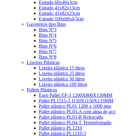
Estrado 60x40x3cm
Estrado 41x82x13cm
Estrado 41x82x25cm
Estrado 100x60x4,5cm
Gaveteiros tipo Bins
Bins Nº3
Bins Nº4
Bins Nº5
Bins Nº6
Bins Nº7
Bins Nº8
Lixeiras Plásticas
Lixeira plástica 15 litros
Lixeira plástica 25 litros
Lixeira plástica 50 litros
Lixeira plástica 100 litros
Pallets Plásticos
Euro Pallet EP-3 1200X800X150MM
Pallet PL1515-3 1150X1150X135MM
Pallet plástico PL01 1200 x 1000 mm
Pallet plástico PL03-A com alma de aço
Pallet plástico PL03-R Reforçado
Pallet plástico PL04-T Termoformado
Pallet plástico PL1210
Pallet plástico PL1210-3