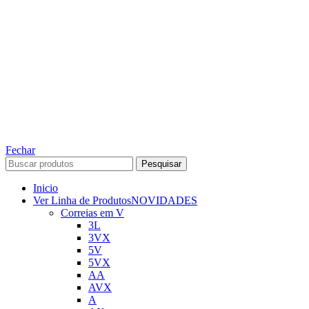
TODOS OS DIREITOS RESERVADOS – 2022 – 2026
Nós da ABelt Group Company nos reservamos o direito de executar manutenção e
alterações de preços, e bem firmar que as fotos sao meramente ilustrativas, entre em
contato para mais informações!
ABELT GROUP COMPANY
Fechar
Pesquisar
Inicio
Ver Linha de Produtos
NOVIDADES
Correias em V
3L
3VX
5V
5VX
AA
AVX
A