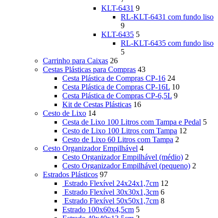
KLT-6431
9
RL-KLT-6431 com fundo liso
9
KLT-6435
5
RL-KLT-6435 com fundo liso
5
Carrinho para Caixas
26
Cestas Plásticas para Compras
43
Cesta Plástica de Compras CP-16
24
Cesta Plástica de Compras CP-16L
10
Cesta Plástica de Compras CP-6,5L
9
Kit de Cestas Plásticas
16
Cesto de Lixo
14
Cesta de Lixo 100 Litros com Tampa e Pedal
5
Cesto de Lixo 100 Litros com Tampa
12
Cesto de Lixo 60 Litros com Tampa
2
Cesto Organizador Empilhável
4
Cesto Organizador Empilhável (médio)
2
Cesto Organizador Empilhável (pequeno)
2
Estrados Plásticos
97
Estrado Flexível 24x24x1,7cm
12
Estrado Flexível 30x30x1,3cm
6
Estrado Flexível 50x50x1,7cm
8
Estrado 100x60x4,5cm
5