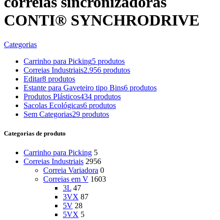
correias sincronizadoras
CONTI® SYNCHRODRIVE
Categorias
Carrinho para Picking
5 produtos
Correias Industriais
2.956 produtos
Editar
8 produtos
Estante para Gaveteiro tipo Bins
6 produtos
Produtos Plásticos
434 produtos
Sacolas Ecológicas
6 produtos
Sem Categorias
29 produtos
Categorias de produto
Carrinho para Picking
5
Correias Industriais
2956
Correia Variadora
0
Correias em V
1603
3L
47
3VX
87
5V
28
5VX
5