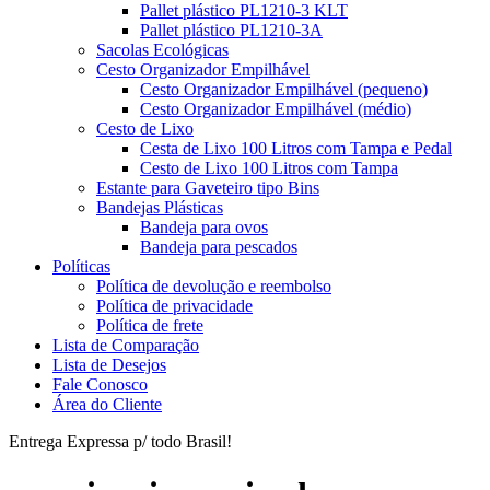
Pallet plástico PL1210-3 KLT
Pallet plástico PL1210-3A
Sacolas Ecológicas
Cesto Organizador Empilhável
Cesto Organizador Empilhável (pequeno)
Cesto Organizador Empilhável (médio)
Cesto de Lixo
Cesta de Lixo 100 Litros com Tampa e Pedal
Cesto de Lixo 100 Litros com Tampa
Estante para Gaveteiro tipo Bins
Bandejas Plásticas
Bandeja para ovos
Bandeja para pescados
Políticas
Política de devolução e reembolso
Política de privacidade
Política de frete
Lista de Comparação
Lista de Desejos
Fale Conosco
Área do Cliente
Entrega Expressa p/ todo Brasil!