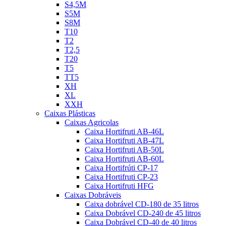
S4,5M
S5M
S8M
T10
T2
T2,5
T20
T5
TT5
XH
XL
XXH
Caixas Plásticas
Caixas Agricolas
Caixa Hortifruti AB-46L
Caixa Hortifruti AB-47L
Caixa Hortifruti AB-50L
Caixa Hortifruti AB-60L
Caixa Hortifrúti CP-17
Caixa Hortifruti CP-23
Caixa Hortifruti HFG
Caixas Dobráveis
Caixa dobrável CD-180 de 35 litros
Caixa Dobrável CD-240 de 45 litros
Caixa Dobrável CD-40 de 40 litros