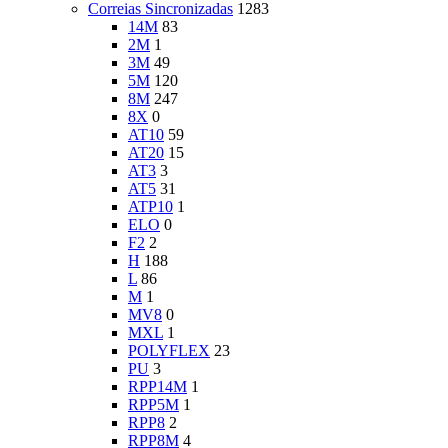
Correias Sincronizadas
1283
14M
83
2M
1
3M
49
5M
120
8M
247
8X
0
AT10
59
AT20
15
AT3
3
AT5
31
ATP10
1
ELO
0
F2
2
H
188
L
86
M
1
MV8
0
MXL
1
POLYFLEX
23
PU
3
RPP14M
1
RPP5M
1
RPP8
2
RPP8M
4