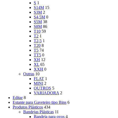
S
1
S14M
15
S3M
2
S4,5M
0
S5M
38
S8M
86
T10
59
T2
1
T2,5
1
T20
8
T5
74
TT5
0
XH
12
XL
65
XXH
0
Outras
10
FLAT
1
MINI
2
OUTROS
5
VARIADORA
2
Editar
8
Estante para Gaveteiro tipo Bins
6
Produtos Plásticos
434
Bandejas Plásticas
11
Bandeja para ovos
4