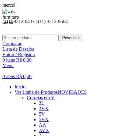
Seja
(11) 99212-0433 | (11) 3213-9664
Pesquisar
Comparar
Lista de Desejos
Entrar / Registrar
0
itens
R$
0,00
Menu
0
itens
R$
0,00
Inicio
Ver Linha de Produtos
NOVIDADES
Correias em V
3L
3VX
5V
5VX
AA
AVX
A