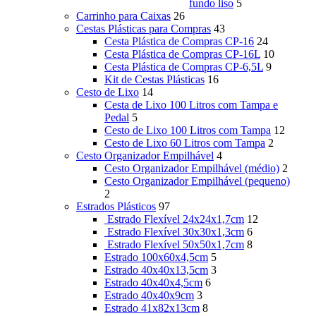
fundo liso
5
Carrinho para Caixas
26
Cestas Plásticas para Compras
43
Cesta Plástica de Compras CP-16
24
Cesta Plástica de Compras CP-16L
10
Cesta Plástica de Compras CP-6,5L
9
Kit de Cestas Plásticas
16
Cesto de Lixo
14
Cesta de Lixo 100 Litros com Tampa e
Pedal
5
Cesto de Lixo 100 Litros com Tampa
12
Cesto de Lixo 60 Litros com Tampa
2
Cesto Organizador Empilhável
4
Cesto Organizador Empilhável (médio)
2
Cesto Organizador Empilhável (pequeno)
2
Estrados Plásticos
97
Estrado Flexível 24x24x1,7cm
12
Estrado Flexível 30x30x1,3cm
6
Estrado Flexível 50x50x1,7cm
8
Estrado 100x60x4,5cm
5
Estrado 40x40x13,5cm
3
Estrado 40x40x4,5cm
6
Estrado 40x40x9cm
3
Estrado 41x82x13cm
8