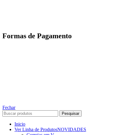
Motoboy, Utilitário ou Caminhão!
(Lalamove, Correios ou 400+ Transportadoras)
Entrega para todo Brasil!
Formas de Pagamento
TODOS OS DIREITOS RESERVADOS – 2022 – 2026
Nós da ABelt Group Company nos reservamos o direito de executar manutenção e
alterações de preços, e bem firmar que as fotos sao meramente ilustrativas, entre em
contato para mais informações!
ABELT GROUP COMPANY
Fechar
Pesquisar
Inicio
Ver Linha de Produtos
NOVIDADES
Correias em V