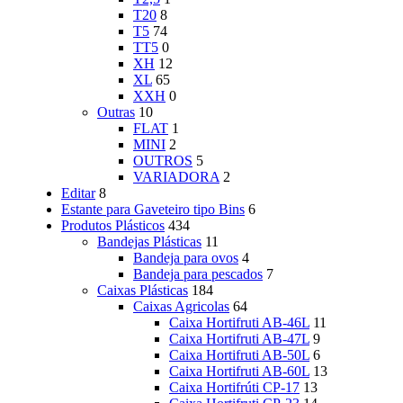
T20
8
T5
74
TT5
0
XH
12
XL
65
XXH
0
Outras
10
FLAT
1
MINI
2
OUTROS
5
VARIADORA
2
Editar
8
Estante para Gaveteiro tipo Bins
6
Produtos Plásticos
434
Bandejas Plásticas
11
Bandeja para ovos
4
Bandeja para pescados
7
Caixas Plásticas
184
Caixas Agricolas
64
Caixa Hortifruti AB-46L
11
Caixa Hortifruti AB-47L
9
Caixa Hortifruti AB-50L
6
Caixa Hortifruti AB-60L
13
Caixa Hortifrúti CP-17
13