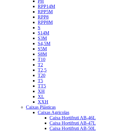
PH
RPP14M
RPP5M
RPP8
RPP8M
S
S14M
S3M
S4,5M
S5M
S8M
T10
T2
T2,5
T20
T5
TT5
XH
XL
XXH
Caixas Plásticas
Caixas Agricolas
Caixa Hortifruti AB-46L
Caixa Hortifruti AB-47L
Caixa Hortifruti AB-50L