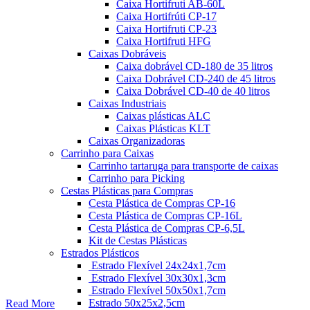
Caixa Hortifruti AB-60L
Caixa Hortifrúti CP-17
Caixa Hortifruti CP-23
Caixa Hortifruti HFG
Caixas Dobráveis
Caixa dobrável CD-180 de 35 litros
Caixa Dobrável CD-240 de 45 litros
Caixa Dobrável CD-40 de 40 litros
Caixas Industriais
Caixas plásticas ALC
Caixas Plásticas KLT
Caixas Organizadoras
Carrinho para Caixas
Carrinho tartaruga para transporte de caixas
Carrinho para Picking
Cestas Plásticas para Compras
Cesta Plástica de Compras CP-16
Cesta Plástica de Compras CP-16L
Cesta Plástica de Compras CP-6,5L
Kit de Cestas Plásticas
Estrados Plásticos
Estrado Flexível 24x24x1,7cm
Estrado Flexível 30x30x1,3cm
Estrado Flexível 50x50x1,7cm
Estrado 50x25x2,5cm
Read More