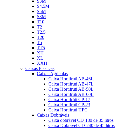
S3M
S4,5M
S5M
S8M
T10
T2
T2,5
T20
T5
TT5
XH
XL
XXH
Caixas Plásticas
Caixas Agricolas
Caixa Hortifruti AB-46L
Caixa Hortifruti AB-47L
Caixa Hortifruti AB-50L
Caixa Hortifruti AB-60L
Caixa Hortifrúti CP-17
Caixa Hortifruti CP-23
Caixa Hortifruti HFG
Caixas Dobráveis
Caixa dobrável CD-180 de 35 litros
Caixa Dobrável CD-240 de 45 litros