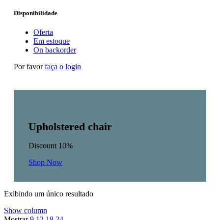
Disponibilidade
Oferta
Em estoque
On backorder
Por favor
faça o login
Upholstered chair
Discount 10%
Shop Now
Exibindo um único resultado
Show column
Mostrar
9
12
18
24