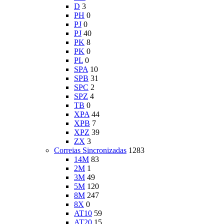
D
3
PH
0
PJ
0
PJ
40
PK
8
PK
0
PL
0
SPA
10
SPB
31
SPC
2
SPZ
4
TB
0
XPA
44
XPB
7
XPZ
39
ZX
3
Correias Sincronizadas
1283
14M
83
2M
1
3M
49
5M
120
8M
247
8X
0
AT10
59
AT20
15