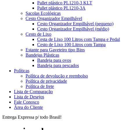
Pallet plástico PL1210-3 KLT
Pallet plástico PL1210-3A
Sacolas Ecológicas
Cesto Organizador Empilhável
Cesto Organizador Empilhável (pequeno)
Cesto Organizador Empilhável (médio)
Cesto de Lixo
Cesta de Lixo 100 Litros com Tampa e Pedal
Cesto de Lixo 100 Litros com Tampa
Estante para Gaveteiro tipo Bins
Bandejas Plásticas
Bandeja para ovos
Bandeja para pescados
Políticas
Política de devolução e reembolso
Política de privacidade
Política de frete
Lista de Comparação
Lista de Desejos
Fale Conosco
Área do Cliente
Entrega Expressa p/ todo Brasil!