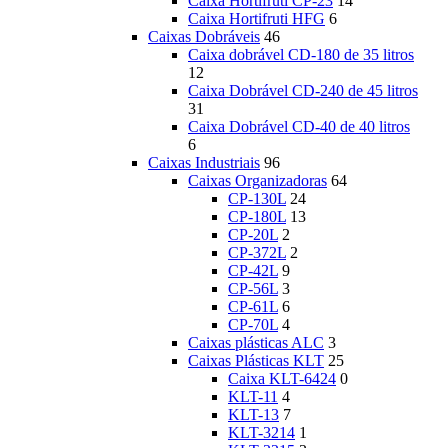
Caixa Hortifruti CP-23
14
Caixa Hortifruti HFG
6
Caixas Dobráveis
46
Caixa dobrável CD-180 de 35 litros
12
Caixa Dobrável CD-240 de 45 litros
31
Caixa Dobrável CD-40 de 40 litros
6
Caixas Industriais
96
Caixas Organizadoras
64
CP-130L
24
CP-180L
13
CP-20L
2
CP-372L
2
CP-42L
9
CP-56L
3
CP-61L
6
CP-70L
4
Caixas plásticas ALC
3
Caixas Plásticas KLT
25
Caixa KLT-6424
0
KLT-11
4
KLT-13
7
KLT-3214
1