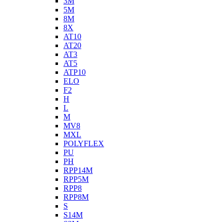
3M
5M
8M
8X
AT10
AT20
AT3
AT5
ATP10
ELO
F2
H
L
M
MV8
MXL
POLYFLEX
PU
PH
RPP14M
RPP5M
RPP8
RPP8M
S
S14M