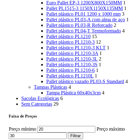
Euro Pallet EP-3 1200X800X150MM
1
Pallet PL1515-3 1150X1150X135MM
1
Pallet plástico PL01 1200 x 1000 mm
3
Pallet plástico PL03-A com alma de aço
1
Pallet plástico PL03-R Reforçado
2
Pallet plástico PL04-T Termoformado
4
Pallet plástico PL1210
15
Pallet plástico PL1210-3
12
Pallet plástico PL1210-3 KLT
1
Pallet plástico PL1210-3A
1
Pallet plástico PL1210-3L
2
Pallet plástico PL1210-3S
1
Pallet plástico PL1210-6
1
Pallet plástico PL1210L
1
Pallet plástico vazado PL03-S Standard
4
Tampas Plásticas
4
Tampa Plástica 60x40x3cm
4
Sacolas Ecológicas
6
Sem Categorias
29
Faixa de Preços
Preço mínimo
Preço máximo
Filtrar