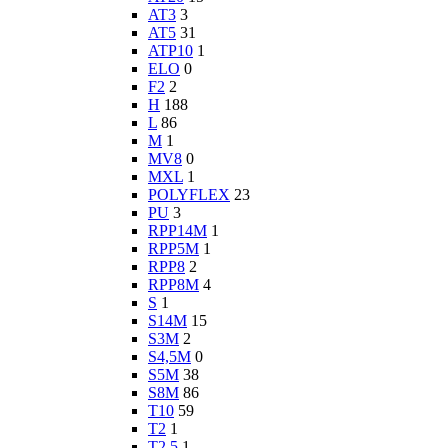
AT3
3
AT5
31
ATP10
1
ELO
0
F2
2
H
188
L
86
M
1
MV8
0
MXL
1
POLYFLEX
23
PU
3
RPP14M
1
RPP5M
1
RPP8
2
RPP8M
4
S
1
S14M
15
S3M
2
S4,5M
0
S5M
38
S8M
86
T10
59
T2
1
T2,5
1