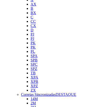
AX
B
BX
C
CC
CX
D
PJ
PJ
PK
PK
PL
SPA
SPB
SPC
SPZ
TB
XPA
XPB
XPZ
ZX
Correias Sincronizadas
DESTAQUE
14M
2M