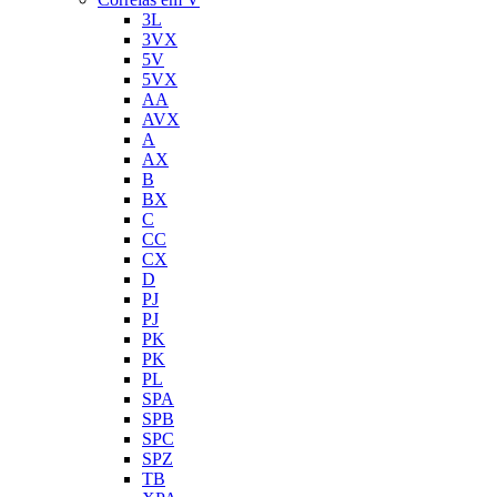
3L
3VX
5V
5VX
AA
AVX
A
AX
B
BX
C
CC
CX
D
PJ
PJ
PK
PK
PL
SPA
SPB
SPC
SPZ
TB