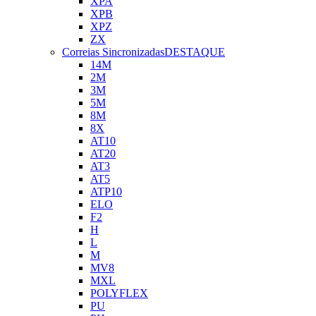
XPA
XPB
XPZ
ZX
Correias Sincronizadas
DESTAQUE
14M
2M
3M
5M
8M
8X
AT10
AT20
AT3
AT5
ATP10
ELO
F2
H
L
M
MV8
MXL
POLYFLEX
PU