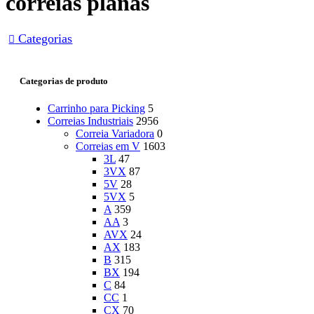
correias planas
Categorias
Categorias de produto
Carrinho para Picking
5
Correias Industriais
2956
Correia Variadora
0
Correias em V
1603
3L
47
3VX
87
5V
28
5VX
5
A
359
AA
3
AVX
24
AX
183
B
315
BX
194
C
84
CC
1
CX
70